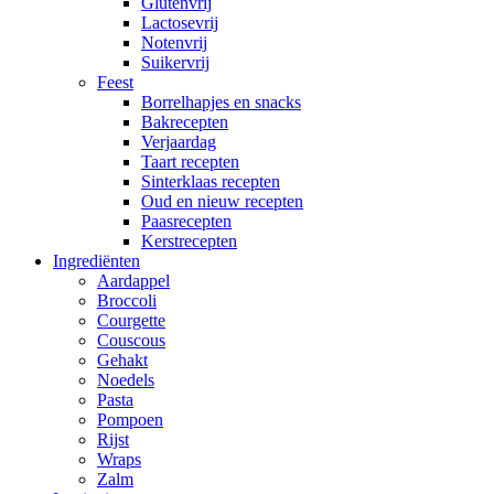
Glutenvrij
Lactosevrij
Notenvrij
Suikervrij
Feest
Borrelhapjes en snacks
Bakrecepten
Verjaardag
Taart recepten
Sinterklaas recepten
Oud en nieuw recepten
Paasrecepten
Kerstrecepten
Ingrediënten
Aardappel
Broccoli
Courgette
Couscous
Gehakt
Noedels
Pasta
Pompoen
Rijst
Wraps
Zalm