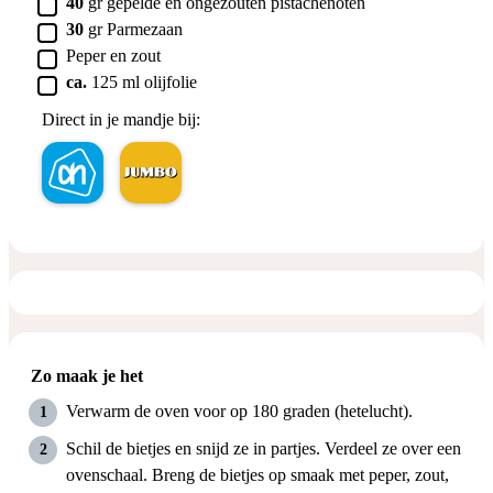
▢
40
gr
gepelde en ongezouten pistachenoten
▢
30
gr
Parmezaan
▢
Peper en zout
▢
ca.
125 ml
olijfolie
Direct in je mandje bij:
Zo maak je het
Verwarm de oven voor op 180 graden (hetelucht).
Schil de bietjes en snijd ze in partjes. Verdeel ze over een
ovenschaal. Breng de bietjes op smaak met peper, zout,