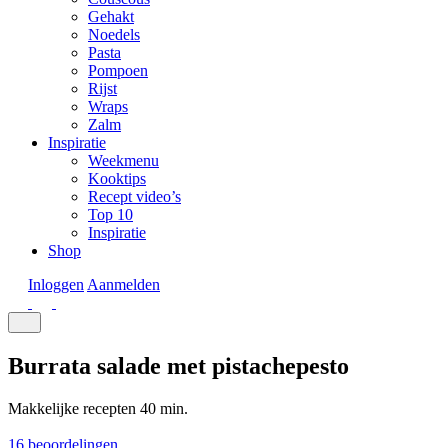
Gehakt
Noedels
Pasta
Pompoen
Rijst
Wraps
Zalm
Inspiratie
Weekmenu
Kooktips
Recept video’s
Top 10
Inspiratie
Shop
Inloggen
Aanmelden
Burrata salade met pistachepesto
Makkelijke recepten
40 min.
16 beoordelingen