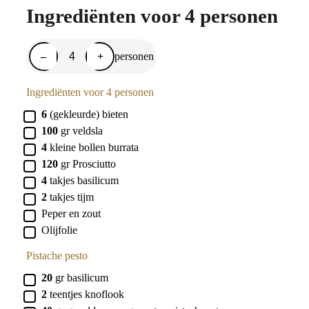
Ingrediënten voor 4 personen
–
+
personen
Ingrediënten voor 4 personen
▢
6
(gekleurde) bieten
▢
100
gr
veldsla
▢
4
kleine
bollen burrata
▢
120
gr
Prosciutto
▢
4
takjes
basilicum
▢
2
takjes
tijm
▢
Peper en zout
▢
Olijfolie
Pistache pesto
▢
20
gr
basilicum
▢
2
teentjes
knoflook