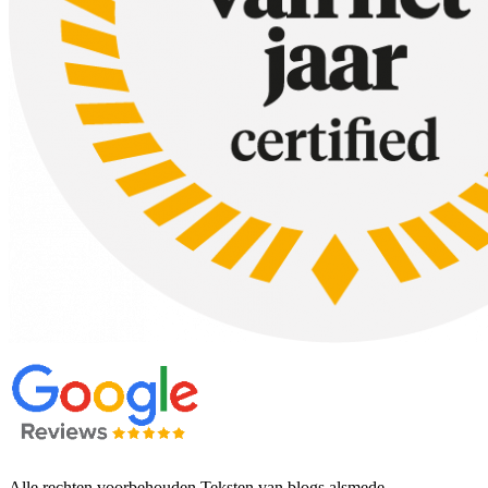
Alle rechten voorbehouden Teksten van blogs alsmede