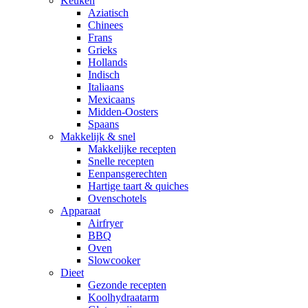
Keuken
Aziatisch
Chinees
Frans
Grieks
Hollands
Indisch
Italiaans
Mexicaans
Midden-Oosters
Spaans
Makkelijk & snel
Makkelijke recepten
Snelle recepten
Eenpansgerechten
Hartige taart & quiches
Ovenschotels
Apparaat
Airfryer
BBQ
Oven
Slowcooker
Dieet
Gezonde recepten
Koolhydraatarm