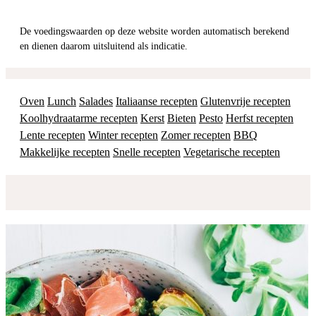
De voedingswaarden op deze website worden automatisch berekend
en dienen daarom uitsluitend als indicatie.
Oven
Lunch
Salades
Italiaanse recepten
Glutenvrije recepten
Koolhydraatarme recepten
Kerst
Bieten
Pesto
Herfst recepten
Lente recepten
Winter recepten
Zomer recepten
BBQ
Makkelijke recepten
Snelle recepten
Vegetarische recepten