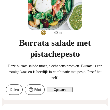
minuten
40
min
Burrata salade met
pistachepesto
Deze burrata salade moet je echt eens proeven. Burrata is een
romige kaas en is heerlijk in combinatie met pesto. Proef het
zelf!
Delen
Print
Opslaan