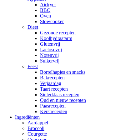
Airfryer
BBQ
Oven
Slowcooker
Dieet
Gezonde recepten
Koolhydraatarm
Glutenvrij
Lactosevrij
Notenvrij
Suikervrij
Feest
Borrelhapjes en snacks
Bakrecepten
Verjaardag
Taart recepten
Sinterklaas recepten
Oud en nieuw recepten
Paasrecepten
Kerstrecepten
Ingrediënten
Aardappel
Broccoli
Courgette
Couscous