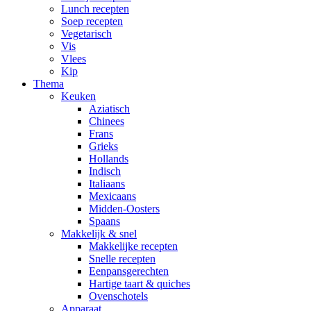
Lunch recepten
Soep recepten
Vegetarisch
Vis
Vlees
Kip
Thema
Keuken
Aziatisch
Chinees
Frans
Grieks
Hollands
Indisch
Italiaans
Mexicaans
Midden-Oosters
Spaans
Makkelijk & snel
Makkelijke recepten
Snelle recepten
Eenpansgerechten
Hartige taart & quiches
Ovenschotels
Apparaat