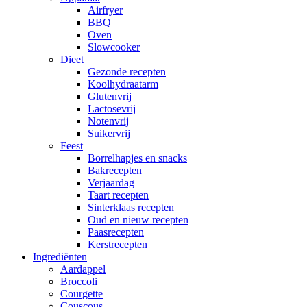
Airfryer
BBQ
Oven
Slowcooker
Dieet
Gezonde recepten
Koolhydraatarm
Glutenvrij
Lactosevrij
Notenvrij
Suikervrij
Feest
Borrelhapjes en snacks
Bakrecepten
Verjaardag
Taart recepten
Sinterklaas recepten
Oud en nieuw recepten
Paasrecepten
Kerstrecepten
Ingrediënten
Aardappel
Broccoli
Courgette
Couscous