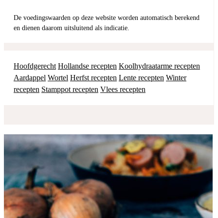
De voedingswaarden op deze website worden automatisch berekend
en dienen daarom uitsluitend als indicatie.
Hoofdgerecht
Hollandse recepten
Koolhydraatarme recepten
Aardappel
Wortel
Herfst recepten
Lente recepten
Winter
recepten
Stamppot recepten
Vlees recepten