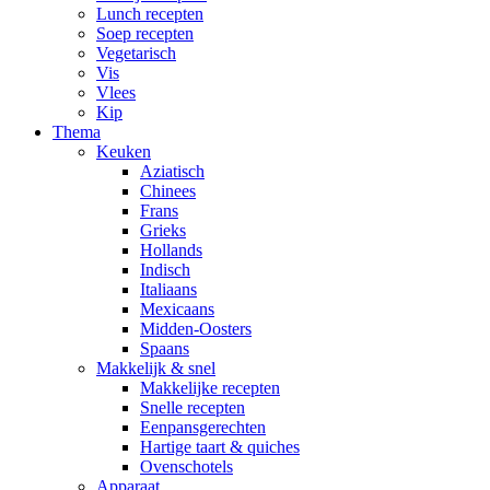
Lunch recepten
Soep recepten
Vegetarisch
Vis
Vlees
Kip
Thema
Keuken
Aziatisch
Chinees
Frans
Grieks
Hollands
Indisch
Italiaans
Mexicaans
Midden-Oosters
Spaans
Makkelijk & snel
Makkelijke recepten
Snelle recepten
Eenpansgerechten
Hartige taart & quiches
Ovenschotels
Apparaat