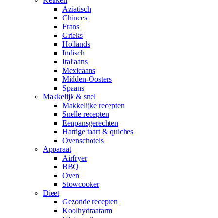
Keuken
Aziatisch
Chinees
Frans
Grieks
Hollands
Indisch
Italiaans
Mexicaans
Midden-Oosters
Spaans
Makkelijk & snel
Makkelijke recepten
Snelle recepten
Eenpansgerechten
Hartige taart & quiches
Ovenschotels
Apparaat
Airfryer
BBQ
Oven
Slowcooker
Dieet
Gezonde recepten
Koolhydraatarm