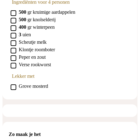
Ingrediënten voor 4 personen
▢
500
gr
kruimige aardappelen
▢
500
gr
knolselderij
▢
400
gr
winterpeen
▢
3
uien
▢
Scheutje
melk
▢
Klontje
roomboter
▢
Peper en zout
▢
Verse rookworst
Lekker met
▢
Grove mosterd
Zo maak je het