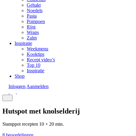
Gehakt
Noedels
Pasta
Pompoen
Rijst
Wraps
Zalm
Inspiratie
Weekmenu
Kooktips
Recept video’s
Top 10
Inspiratie
Shop
Inloggen
Aanmelden
Hutspot met knolselderij
Stamppot recepten
10 + 20 min.
8 beoordelingen