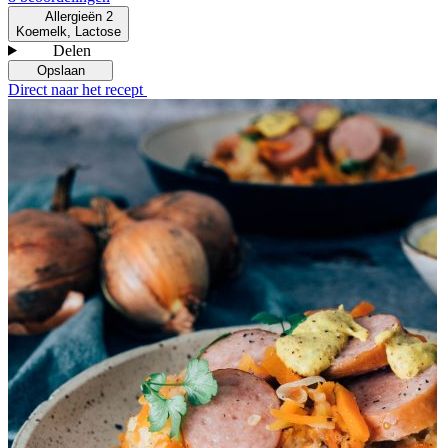
Allergieën
2
Koemelk, Lactose
Delen
Opslaan
Direct naar het recept