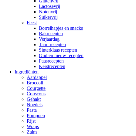
Glutenvrij
Lactosevrij
Notenvrij
Suikervrij
Feest
Borrelhapjes en snacks
Bakrecepten
Verjaardag
Taart recepten
Sinterklaas recepten
Oud en nieuw recepten
Paasrecepten
Kerstrecepten
Ingrediënten
Aardappel
Broccoli
Courgette
Couscous
Gehakt
Noedels
Pasta
Pompoen
Rijst
Wraps
Zalm