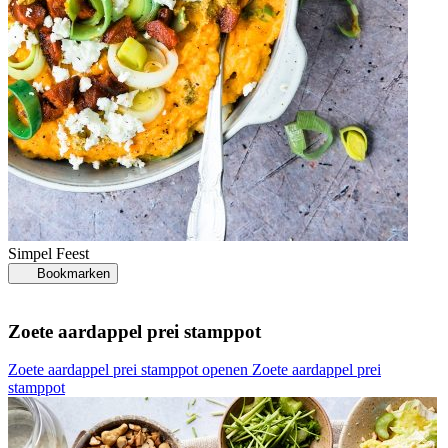
Simpel
Feest
Bookmarken
Zoete aardappel prei stamppot
Zoete aardappel prei stamppot openen
Zoete aardappel prei
stamppot