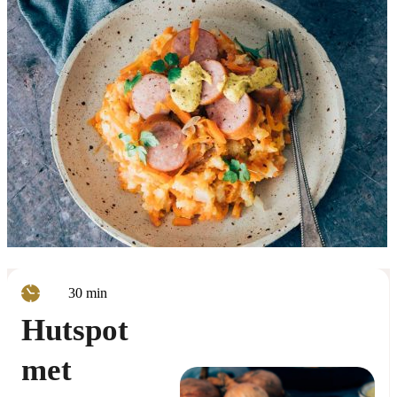
minuten
30
min
Hutspot
met