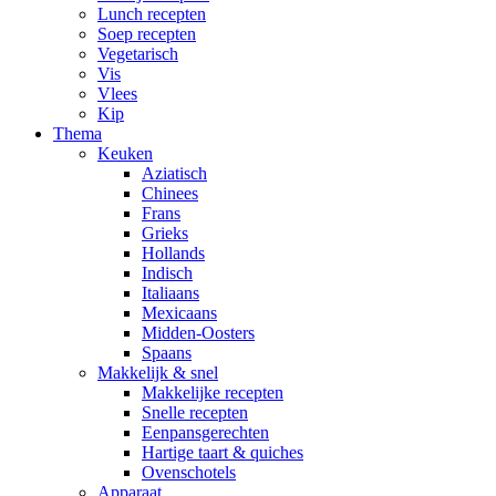
Lunch recepten
Soep recepten
Vegetarisch
Vis
Vlees
Kip
Thema
Keuken
Aziatisch
Chinees
Frans
Grieks
Hollands
Indisch
Italiaans
Mexicaans
Midden-Oosters
Spaans
Makkelijk & snel
Makkelijke recepten
Snelle recepten
Eenpansgerechten
Hartige taart & quiches
Ovenschotels
Apparaat