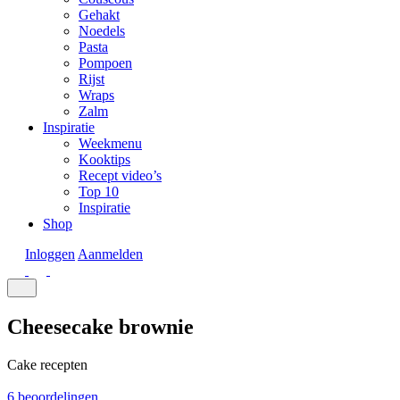
Gehakt
Noedels
Pasta
Pompoen
Rijst
Wraps
Zalm
Inspiratie
Weekmenu
Kooktips
Recept video’s
Top 10
Inspiratie
Shop
Inloggen
Aanmelden
Cheesecake brownie
Cake recepten
6 beoordelingen