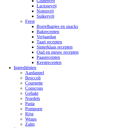
Glutenvrij
Lactosevrij
Notenvrij
Suikervrij
Feest
Borrelhapjes en snacks
Bakrecepten
Verjaardag
Taart recepten
Sinterklaas recepten
Oud en nieuw recepten
Paasrecepten
Kerstrecepten
Ingrediënten
Aardappel
Broccoli
Courgette
Couscous
Gehakt
Noedels
Pasta
Pompoen
Rijst
Wraps
Zalm