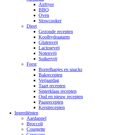
Airfryer
BBQ
Oven
Slowcooker
Dieet
Gezonde recepten
Koolhydraatarm
Glutenvrij
Lactosevrij
Notenvrij
Suikervrij
Feest
Borrelhapjes en snacks
Bakrecepten
Verjaardag
Taart recepten
Sinterklaas recepten
Oud en nieuw recepten
Paasrecepten
Kerstrecepten
Ingrediënten
Aardappel
Broccoli
Courgette
Couscous