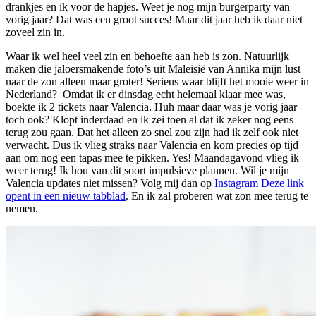
drankjes en ik voor de hapjes. Weet je nog mijn burgerparty van
vorig jaar? Dat was een groot succes! Maar dit jaar heb ik daar niet
zoveel zin in.
Waar ik wel heel veel zin en behoefte aan heb is zon. Natuurlijk
maken die jaloersmakende foto’s uit Maleisië van Annika mijn lust
naar de zon alleen maar groter! Serieus waar blijft het mooie weer in
Nederland? Omdat ik er dinsdag echt helemaal klaar mee was,
boekte ik 2 tickets naar Valencia. Huh maar daar was je vorig jaar
toch ook? Klopt inderdaad en ik zei toen al dat ik zeker nog eens
terug zou gaan. Dat het alleen zo snel zou zijn had ik zelf ook niet
verwacht. Dus ik vlieg straks naar Valencia en kom precies op tijd
aan om nog een tapas mee te pikken. Yes! Maandagavond vlieg ik
weer terug! Ik hou van dit soort impulsieve plannen. Wil je mijn
Valencia updates niet missen? Volg mij dan op
Instagram
Deze link
opent in een nieuw tabblad
. En ik zal proberen wat zon mee terug te
nemen.