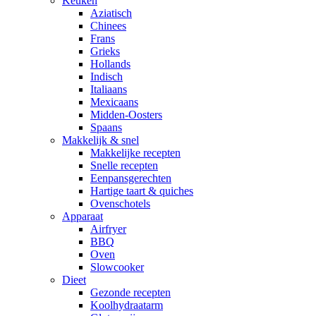
Keuken
Aziatisch
Chinees
Frans
Grieks
Hollands
Indisch
Italiaans
Mexicaans
Midden-Oosters
Spaans
Makkelijk & snel
Makkelijke recepten
Snelle recepten
Eenpansgerechten
Hartige taart & quiches
Ovenschotels
Apparaat
Airfryer
BBQ
Oven
Slowcooker
Dieet
Gezonde recepten
Koolhydraatarm