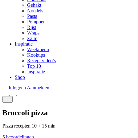
Gehakt
Noedels
Pasta
Pompoen
Rijst
Wraps
Zalm
Inspiratie
Weekmenu
Kooktips
Recept video’s
Top 10
Inspiratie
Shop
Inloggen
Aanmelden
Broccoli pizza
Pizza recepten
10 + 15 min.
5 beoordelingen