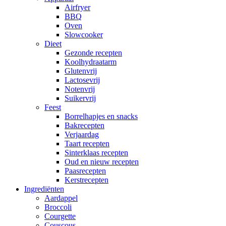
Airfryer
BBQ
Oven
Slowcooker
Dieet
Gezonde recepten
Koolhydraatarm
Glutenvrij
Lactosevrij
Notenvrij
Suikervrij
Feest
Borrelhapjes en snacks
Bakrecepten
Verjaardag
Taart recepten
Sinterklaas recepten
Oud en nieuw recepten
Paasrecepten
Kerstrecepten
Ingrediënten
Aardappel
Broccoli
Courgette
Couscous