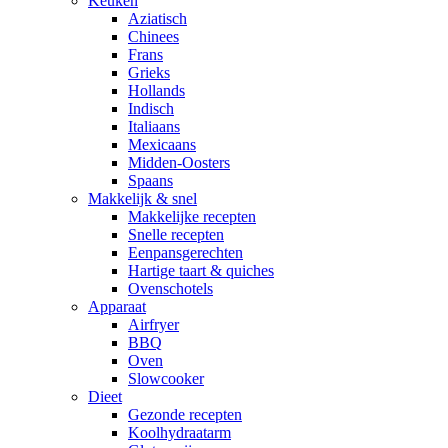
Keuken
Aziatisch
Chinees
Frans
Grieks
Hollands
Indisch
Italiaans
Mexicaans
Midden-Oosters
Spaans
Makkelijk & snel
Makkelijke recepten
Snelle recepten
Eenpansgerechten
Hartige taart & quiches
Ovenschotels
Apparaat
Airfryer
BBQ
Oven
Slowcooker
Dieet
Gezonde recepten
Koolhydraatarm