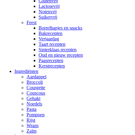
Glutenvrij
Lactosevrij
Notenvrij
Suikervrij
Feest
Borrelhapjes en snacks
Bakrecepten
Verjaardag
Taart recepten
Sinterklaas recepten
Oud en nieuw recepten
Paasrecepten
Kerstrecepten
Ingrediënten
Aardappel
Broccoli
Courgette
Couscous
Gehakt
Noedels
Pasta
Pompoen
Rijst
Wraps
Zalm