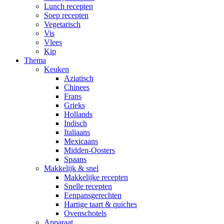
Lunch recepten
Soep recepten
Vegetarisch
Vis
Vlees
Kip
Thema
Keuken
Aziatisch
Chinees
Frans
Grieks
Hollands
Indisch
Italiaans
Mexicaans
Midden-Oosters
Spaans
Makkelijk & snel
Makkelijke recepten
Snelle recepten
Eenpansgerechten
Hartige taart & quiches
Ovenschotels
Apparaat