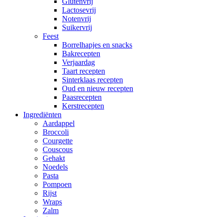
Glutenvrij
Lactosevrij
Notenvrij
Suikervrij
Feest
Borrelhapjes en snacks
Bakrecepten
Verjaardag
Taart recepten
Sinterklaas recepten
Oud en nieuw recepten
Paasrecepten
Kerstrecepten
Ingrediënten
Aardappel
Broccoli
Courgette
Couscous
Gehakt
Noedels
Pasta
Pompoen
Rijst
Wraps
Zalm