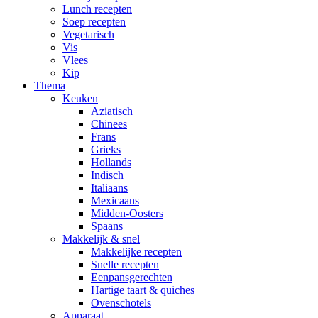
Lunch recepten
Soep recepten
Vegetarisch
Vis
Vlees
Kip
Thema
Keuken
Aziatisch
Chinees
Frans
Grieks
Hollands
Indisch
Italiaans
Mexicaans
Midden-Oosters
Spaans
Makkelijk & snel
Makkelijke recepten
Snelle recepten
Eenpansgerechten
Hartige taart & quiches
Ovenschotels
Apparaat