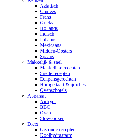
Keuken
Aziatisch
Chinees
Frans
Grieks
Hollands
Indisch
Italiaans
Mexicaans
Midden-Oosters
Spaans
Makkelijk & snel
Makkelijke recepten
Snelle recepten
Eenpansgerechten
Hartige taart & quiches
Ovenschotels
Apparaat
Airfryer
BBQ
Oven
Slowcooker
Dieet
Gezonde recepten
Koolhydraatarm