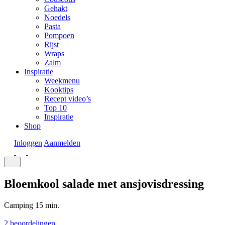
Gehakt
Noedels
Pasta
Pompoen
Rijst
Wraps
Zalm
Inspiratie
Weekmenu
Kooktips
Recept video’s
Top 10
Inspiratie
Shop
Inloggen
Aanmelden
Bloemkool salade met ansjovisdressing
Camping
15 min.
2 beoordelingen