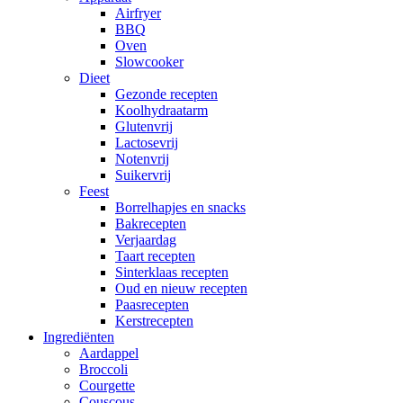
Airfryer
BBQ
Oven
Slowcooker
Dieet
Gezonde recepten
Koolhydraatarm
Glutenvrij
Lactosevrij
Notenvrij
Suikervrij
Feest
Borrelhapjes en snacks
Bakrecepten
Verjaardag
Taart recepten
Sinterklaas recepten
Oud en nieuw recepten
Paasrecepten
Kerstrecepten
Ingrediënten
Aardappel
Broccoli
Courgette
Couscous