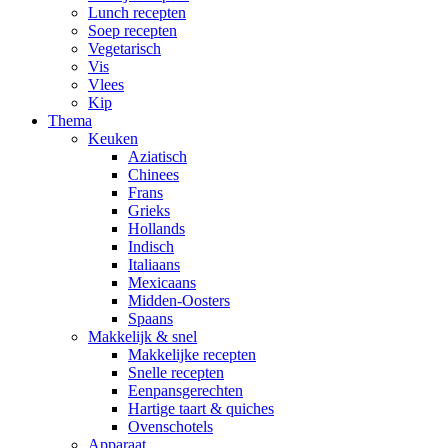
Lunch recepten
Soep recepten
Vegetarisch
Vis
Vlees
Kip
Thema
Keuken
Aziatisch
Chinees
Frans
Grieks
Hollands
Indisch
Italiaans
Mexicaans
Midden-Oosters
Spaans
Makkelijk & snel
Makkelijke recepten
Snelle recepten
Eenpansgerechten
Hartige taart & quiches
Ovenschotels
Apparaat