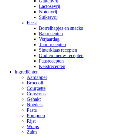
Glutenvrij
Lactosevrij
Notenvrij
Suikervrij
Feest
Borrelhapjes en snacks
Bakrecepten
Verjaardag
Taart recepten
Sinterklaas recepten
Oud en nieuw recepten
Paasrecepten
Kerstrecepten
Ingrediënten
Aardappel
Broccoli
Courgette
Couscous
Gehakt
Noedels
Pasta
Pompoen
Rijst
Wraps
Zalm