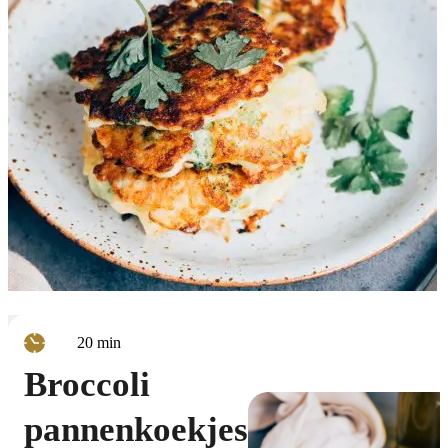
minuten
20
min
Broccoli
pannenkoekjes