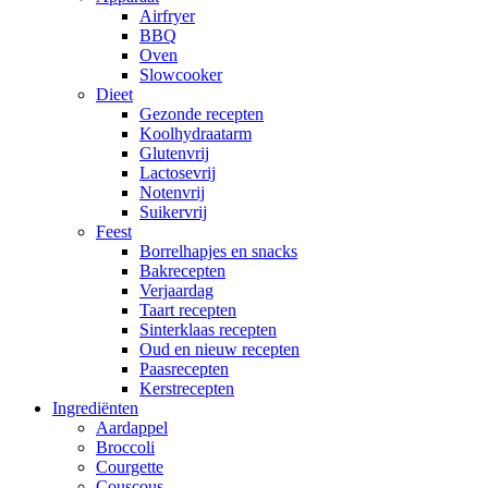
Airfryer
BBQ
Oven
Slowcooker
Dieet
Gezonde recepten
Koolhydraatarm
Glutenvrij
Lactosevrij
Notenvrij
Suikervrij
Feest
Borrelhapjes en snacks
Bakrecepten
Verjaardag
Taart recepten
Sinterklaas recepten
Oud en nieuw recepten
Paasrecepten
Kerstrecepten
Ingrediënten
Aardappel
Broccoli
Courgette
Couscous