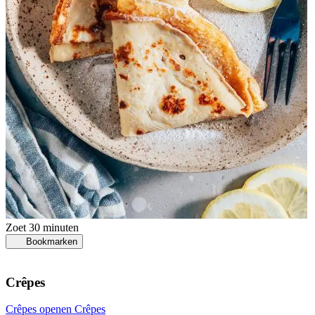
Zoet
30 minuten
Bookmarken
Crêpes
Crêpes openen
Crêpes