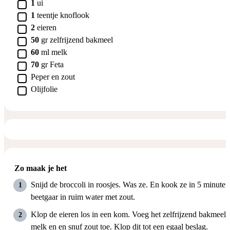
▢
1
ui
▢
1
teentje
knoflook
▢
2
eieren
▢
50
gr
zelfrijzend bakmeel
▢
60
ml
melk
▢
70
gr
Feta
▢
Peper en zout
▢
Olijfolie
Zo maak je het
Snijd de broccoli in roosjes. Was ze. En kook ze in 5 minuten
beetgaar in ruim water met zout.
Klop de eieren los in een kom. Voeg het zelfrijzend bakmeel,
melk en en snuf zout toe. Klop dit tot een egaal beslag.