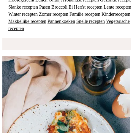
Slanke recepten
Pasen
Broccoli
Ei
Herfst recepten
Lente recepten
Winter recepten
Zomer recepten
Familie recepten
Kinderrecepten
Makkelijke recepten
Pannenkoeken
Snelle recepten
Vegetarische
recepten