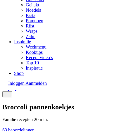
Gehakt
Noedels
Pasta
Pompoen
Rijst
Wraps
Zalm
Inspiratie
Weekmenu
Kooktips
Recept video’s
Top 10
Inspiratie
Shop
Inloggen
Aanmelden
Broccoli pannenkoekjes
Familie recepten
20 min.
63 beoordelingen