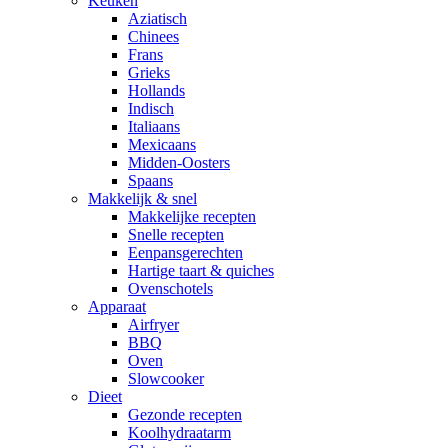
Keuken
Aziatisch
Chinees
Frans
Grieks
Hollands
Indisch
Italiaans
Mexicaans
Midden-Oosters
Spaans
Makkelijk & snel
Makkelijke recepten
Snelle recepten
Eenpansgerechten
Hartige taart & quiches
Ovenschotels
Apparaat
Airfryer
BBQ
Oven
Slowcooker
Dieet
Gezonde recepten
Koolhydraatarm