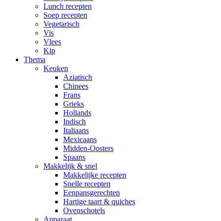
Lunch recepten
Soep recepten
Vegetarisch
Vis
Vlees
Kip
Thema
Keuken
Aziatisch
Chinees
Frans
Grieks
Hollands
Indisch
Italiaans
Mexicaans
Midden-Oosters
Spaans
Makkelijk & snel
Makkelijke recepten
Snelle recepten
Eenpansgerechten
Hartige taart & quiches
Ovenschotels
Apparaat