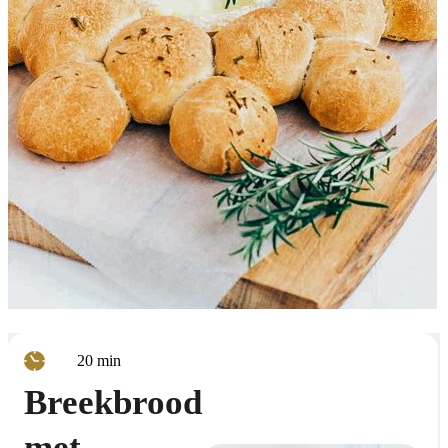
minuten
20
min
Breekbrood
met