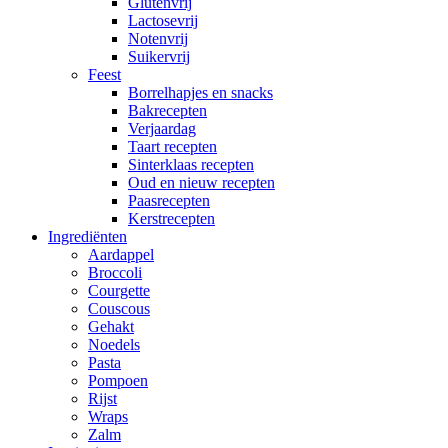
Glutenvrij
Lactosevrij
Notenvrij
Suikervrij
Feest
Borrelhapjes en snacks
Bakrecepten
Verjaardag
Taart recepten
Sinterklaas recepten
Oud en nieuw recepten
Paasrecepten
Kerstrecepten
Ingrediënten
Aardappel
Broccoli
Courgette
Couscous
Gehakt
Noedels
Pasta
Pompoen
Rijst
Wraps
Zalm