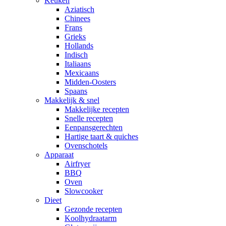
Keuken
Aziatisch
Chinees
Frans
Grieks
Hollands
Indisch
Italiaans
Mexicaans
Midden-Oosters
Spaans
Makkelijk & snel
Makkelijke recepten
Snelle recepten
Eenpansgerechten
Hartige taart & quiches
Ovenschotels
Apparaat
Airfryer
BBQ
Oven
Slowcooker
Dieet
Gezonde recepten
Koolhydraatarm