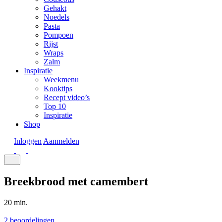
Gehakt
Noedels
Pasta
Pompoen
Rijst
Wraps
Zalm
Inspiratie
Weekmenu
Kooktips
Recept video’s
Top 10
Inspiratie
Shop
Inloggen
Aanmelden
Breekbrood met camembert
20 min.
2 beoordelingen