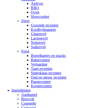
Airfryer
BBQ
Oven
Slowcooker
Dieet
Gezonde recepten
Koolhydraatarm
Glutenvrij
Lactosevrij
Notenvrij
Suikervrij
Feest
Borrelhapjes en snacks
Bakrecepten
Verjaardag
Taart recepten
Sinterklaas recepten
Oud en nieuw recepten
Paasrecepten
Kerstrecepten
Ingrediënten
Aardappel
Broccoli
Courgette
Couscous