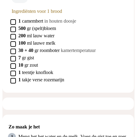
Ingrediënten voor 1 brood
▢
1
camembert
in houten doosje
▢
500
gr
(spelt)bloem
▢
200
ml
lauw water
▢
100
ml
lauwe melk
▢
30 + 40
gr
roomboter
kamertemperatuur
▢
7
gr
gist
▢
10
gr
zout
▢
1
teentje
knoflook
▢
1
takje
verse rozemarijn
Zo maak je het
Meng het het water en de melk. Voeg de gist toe en roer