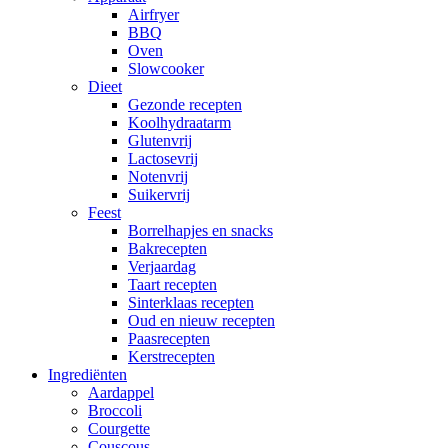
Airfryer
BBQ
Oven
Slowcooker
Dieet
Gezonde recepten
Koolhydraatarm
Glutenvrij
Lactosevrij
Notenvrij
Suikervrij
Feest
Borrelhapjes en snacks
Bakrecepten
Verjaardag
Taart recepten
Sinterklaas recepten
Oud en nieuw recepten
Paasrecepten
Kerstrecepten
Ingrediënten
Aardappel
Broccoli
Courgette
Couscous