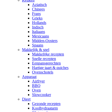
Keuken
Aziatisch
Chinees
Frans
Grieks
Hollands
Indisch
Italiaans
Mexicaans
Midden-Oosters
Spaans
Makkelijk & snel
Makkelijke recepten
Snelle recepten
Eenpansgerechten
Hartige taart & quiches
Ovenschotels
Apparaat
Airfryer
BBQ
Oven
Slowcooker
Dieet
Gezonde recepten
Koolhydraatarm