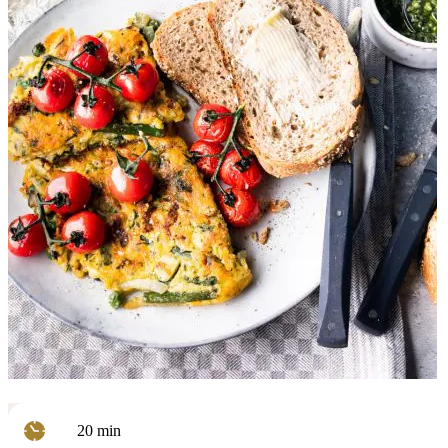
minuten
20
min