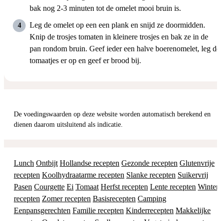
bak nog 2-3 minuten tot de omelet mooi bruin is.
Leg de omelet op een een plank en snijd ze doormidden.
Knip de trosjes tomaten in kleinere trosjes en bak ze in de
pan rondom bruin. Geef ieder een halve boerenomelet, leg de
tomaatjes er op en geef er brood bij.
De voedingswaarden op deze website worden automatisch berekend en
dienen daarom uitsluitend als indicatie.
Lunch
Ontbijt
Hollandse recepten
Gezonde recepten
Glutenvrije
recepten
Koolhydraatarme recepten
Slanke recepten
Suikervrij
Pasen
Courgette
Ei
Tomaat
Herfst recepten
Lente recepten
Winter
recepten
Zomer recepten
Basisrecepten
Camping
Eenpansgerechten
Familie recepten
Kinderrecepten
Makkelijke