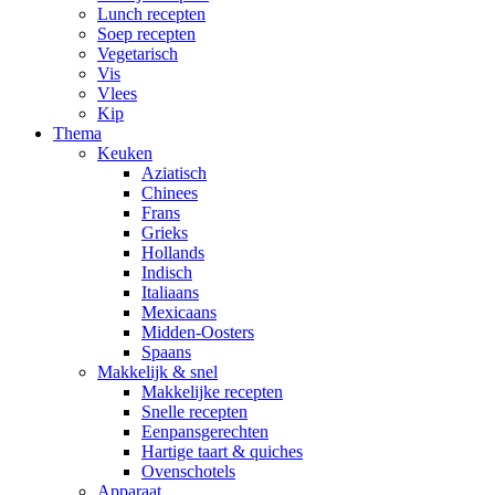
Lunch recepten
Soep recepten
Vegetarisch
Vis
Vlees
Kip
Thema
Keuken
Aziatisch
Chinees
Frans
Grieks
Hollands
Indisch
Italiaans
Mexicaans
Midden-Oosters
Spaans
Makkelijk & snel
Makkelijke recepten
Snelle recepten
Eenpansgerechten
Hartige taart & quiches
Ovenschotels
Apparaat