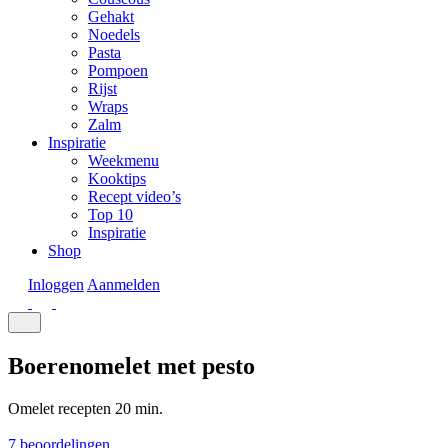
Gehakt
Noedels
Pasta
Pompoen
Rijst
Wraps
Zalm
Inspiratie
Weekmenu
Kooktips
Recept video’s
Top 10
Inspiratie
Shop
Inloggen
Aanmelden
Boerenomelet met pesto
Omelet recepten
20 min.
7 beoordelingen