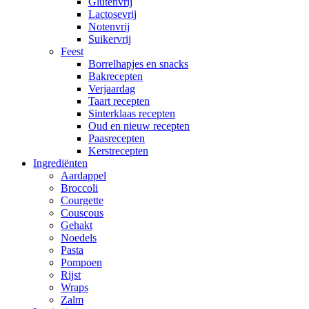
Glutenvrij
Lactosevrij
Notenvrij
Suikervrij
Feest
Borrelhapjes en snacks
Bakrecepten
Verjaardag
Taart recepten
Sinterklaas recepten
Oud en nieuw recepten
Paasrecepten
Kerstrecepten
Ingrediënten
Aardappel
Broccoli
Courgette
Couscous
Gehakt
Noedels
Pasta
Pompoen
Rijst
Wraps
Zalm