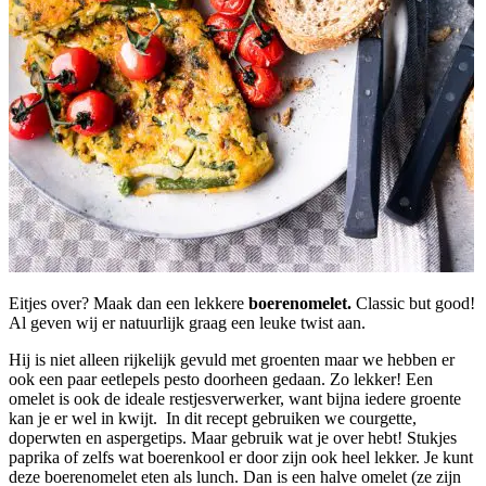
Eitjes over? Maak dan een lekkere
boerenomelet.
Classic but good!
Al geven wij er natuurlijk graag een leuke twist aan.
Hij is niet alleen rijkelijk gevuld met groenten maar we hebben er
ook een paar eetlepels pesto doorheen gedaan. Zo lekker! Een
omelet is ook de ideale restjesverwerker, want bijna iedere groente
kan je er wel in kwijt. In dit recept gebruiken we courgette,
doperwten en aspergetips. Maar gebruik wat je over hebt! Stukjes
paprika of zelfs wat boerenkool er door zijn ook heel lekker. Je kunt
deze boerenomelet eten als lunch. Dan is een halve omelet (ze zijn