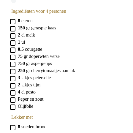
Ingrediënten voor 4 personen
▢
8
eieren
▢
150
gr
geraspte kaas
▢
2
el
melk
▢
1
ui
▢
0,5
courgette
▢
75
gr
doperwten
verse
▢
750
gr
aspergetips
▢
250
gr
cherrytomaatjes aan tak
▢
3
takjes
peterselie
▢
2
takjes
tijm
▢
4
el
pesto
▢
Peper en zout
▢
Olijfolie
Lekker met
▢
8
sneden
brood