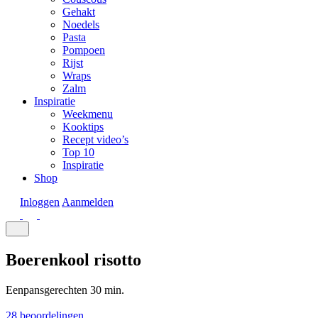
Gehakt
Noedels
Pasta
Pompoen
Rijst
Wraps
Zalm
Inspiratie
Weekmenu
Kooktips
Recept video’s
Top 10
Inspiratie
Shop
Inloggen
Aanmelden
Boerenkool risotto
Eenpansgerechten
30 min.
28 beoordelingen