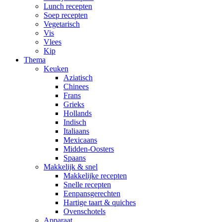
Lunch recepten
Soep recepten
Vegetarisch
Vis
Vlees
Kip
Thema
Keuken
Aziatisch
Chinees
Frans
Grieks
Hollands
Indisch
Italiaans
Mexicaans
Midden-Oosters
Spaans
Makkelijk & snel
Makkelijke recepten
Snelle recepten
Eenpansgerechten
Hartige taart & quiches
Ovenschotels
Apparaat