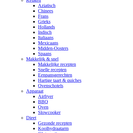
Keuken
Aziatisch
Chinees
Frans
Grieks
Hollands
Indisch
Italiaans
Mexicaans
Midden-Oosters
Spaans
Makkelijk & snel
Makkelijke recepten
Snelle recepten
Eenpansgerechten
Hartige taart & quiches
Ovenschotels
Apparaat
Airfryer
BBQ
Oven
Slowcooker
Dieet
Gezonde recepten
Koolhydraatarm