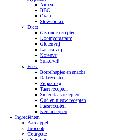
Airfryer
BBQ
Oven
Slowcooker
Dieet
Gezonde recepten
Koolhydraatarm
Glutenvrij
Lactosevrij
Notenvrij
Suikervrij
Feest
Borrelhapjes en snacks
Bakrecepten
Verjaardag
Taart recepten
Sinterklaas recepten
Oud en nieuw recepten
Paasrecepten
Kerstrecepten
Ingrediënten
Aardappel
Broccoli
Courgette
Couscous