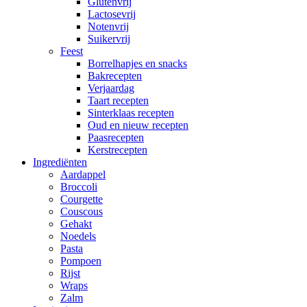
Glutenvrij
Lactosevrij
Notenvrij
Suikervrij
Feest
Borrelhapjes en snacks
Bakrecepten
Verjaardag
Taart recepten
Sinterklaas recepten
Oud en nieuw recepten
Paasrecepten
Kerstrecepten
Ingrediënten
Aardappel
Broccoli
Courgette
Couscous
Gehakt
Noedels
Pasta
Pompoen
Rijst
Wraps
Zalm