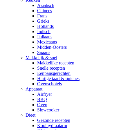
Keuken
Aziatisch
Chinees
Frans
Grieks
Hollands
Indisch
Italiaans
Mexicaans
Midden-Oosters
Spaans
Makkelijk & snel
Makkelijke recepten
Snelle recepten
Eenpansgerechten
Hartige taart & quiches
Ovenschotels
Apparaat
Airfryer
BBQ
Oven
Slowcooker
Dieet
Gezonde recepten
Koolhydraatarm