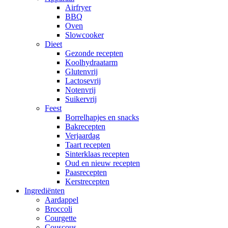
Airfryer
BBQ
Oven
Slowcooker
Dieet
Gezonde recepten
Koolhydraatarm
Glutenvrij
Lactosevrij
Notenvrij
Suikervrij
Feest
Borrelhapjes en snacks
Bakrecepten
Verjaardag
Taart recepten
Sinterklaas recepten
Oud en nieuw recepten
Paasrecepten
Kerstrecepten
Ingrediënten
Aardappel
Broccoli
Courgette
Couscous