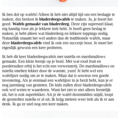
Ik ben dol op wafels! Alleen ik heb niet altijd tijd om een beslagje te
maken, dus besloot ik
bladerdeegwafels
te maken. Ja, je hoort het
goed.
Wafels gemaakt van bladerdeeg
. Deze zijn supersnel klaar,
erg handig voor als je lekkere trek hebt. Je hoeft geen beslag te
maken, je hebt alleen wat bladerdeeg en lekkere toppings nodig.
Natuurlijk smaakt het wel anders dan de traditionele wafels, maar
deze
bladerdeegwafels
vind ik ook een succesje hoor. Je moet het
eigenlijk gewoon een keer proberen.
Ik heb dit keer bladerdeegwafels met nutella en marshmallows
gemaakt. Een klein feestje op je bord. Met wat rood fruit en
poedersuiker erbij is het echt een verwennerij. De marshmallows en
nutella smelten lekker door de warmte, yum! Je hebt wel een
wafelijzer nodig om ze te maken. Maar dat is sowieso een goede
investering. Als je eenmaal een wafelijzer in je bezit hebt, kun je er
nog jarenlang van genieten. De kids zullen deze bladerdeegwafels
ook wel weten te waarderen. Want het ziet er niet alleen feestelijk
uit, het is ook superlekker. Als je de wafel doormidden snijdt, loopt
de gesmolten nutella er al uit..Ik krijg meteen weer trek als ik er aan
denk. Ik ga ze snel nog een keer maken.