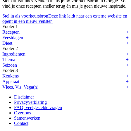
Stel Uit Paulines Keuken in als jouw voorkeursbron in Google. Zo
vind je onze recepten sneller terug én mis je geen nieuwe inspiratie.
Stel in als voorkeursbron
Deze link leidt naar een externe website en
opent in een nieuw venster.
Footer 1
Recepten
Feestdagen
Dieet
Footer 2
Ingrediënten
Thema
Seizoen
Footer 3
Keukens
Apparaat
Vlees, Vis, Vega(n)
Disclaimer
Privacyverklaring
FAQ: veelgestelde vragen
Over ons
Samenwerken
Contact