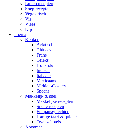
Lunch recepten
Soep recepten
Vegetarisch
Vis
Vlees
Kip
Thema
Keuken
Aziatisch
Chinees
Frans
Grieks
Hollands
Indisch
Italiaans
Mexicaans
Midden-Oosters
Spaans
Makkelijk & snel
Makkelijke recepten
Snelle recepten
Eenpansgerechten
Hartige taart & quiches
Ovenschotels
Apparaat