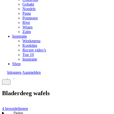
Gehakt
Noedels
Pasta
Pompoen
Rijst
Wraps
Zalm
Inspiratie
Weekmenu
Kooktips
Recept video’s
Top 10
Inspiratie
Shop
Inloggen
Aanmelden
Bladerdeeg wafels
4 beoordelingen
Delen