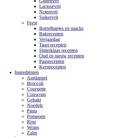
Glutenvrij
Lactosevrij
Notenvrij
Suikervrij
Feest
Borrelhapjes en snacks
Bakrecepten
Verjaardag
Taart recepten
Sinterklaas recepten
Oud en nieuw recepten
Paasrecepten
Kerstrecepten
Ingrediënten
Aardappel
Broccoli
Courgette
Couscous
Gehakt
Noedels
Pasta
Pompoen
Rijst
Wraps
Zalm