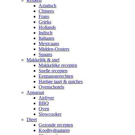
Keuken
Aziatisch
Chinees
Frans
Grieks
Hollands
Indisch
Italiaans
Mexicaans
Midden-Oosters
Spaans
Makkelijk & snel
Makkelijke recepten
Snelle recepten
Eenpansgerechten
Hartige taart & quiches
Ovenschotels
Apparaat
Airfryer
BBQ
Oven
Slowcooker
Dieet
Gezonde recepten
Koolhydraatarm