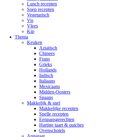
Lunch recepten
Soep recepten
Vegetarisch
Vis
Vlees
Kip
Thema
Keuken
Aziatisch
Chinees
Frans
Grieks
Hollands
Indisch
Italiaans
Mexicaans
Midden-Oosters
Spaans
Makkelijk & snel
Makkelijke recepten
Snelle recepten
Eenpansgerechten
Hartige taart & quiches
Ovenschotels
Apparaat