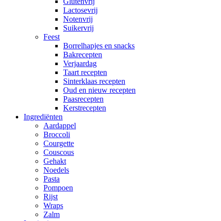
Glutenvrij
Lactosevrij
Notenvrij
Suikervrij
Feest
Borrelhapjes en snacks
Bakrecepten
Verjaardag
Taart recepten
Sinterklaas recepten
Oud en nieuw recepten
Paasrecepten
Kerstrecepten
Ingrediënten
Aardappel
Broccoli
Courgette
Couscous
Gehakt
Noedels
Pasta
Pompoen
Rijst
Wraps
Zalm