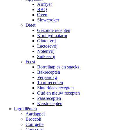
Airfryer
BBQ
Oven
Slowcooker
Dieet
Gezonde recepten
Koolhydraatarm
Glutenvrij
Lactosevrij
Notenvrij
Suikervrij
Feest
Borrelhapjes en snacks
Bakrecepten
Verjaardag
Taart recepten
Sinterklaas recepten
Oud en nieuw recepten
Paasrecepten
Kerstrecepten
Ingrediënten
Aardappel
Broccoli
Courgette
Couscous