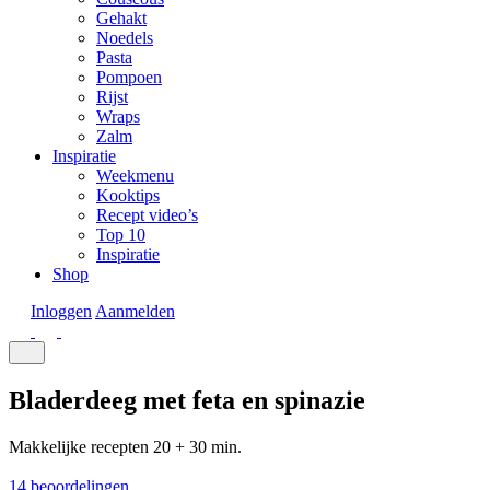
Gehakt
Noedels
Pasta
Pompoen
Rijst
Wraps
Zalm
Inspiratie
Weekmenu
Kooktips
Recept video’s
Top 10
Inspiratie
Shop
Inloggen
Aanmelden
Bladerdeeg met feta en spinazie
Makkelijke recepten
20 + 30 min.
14 beoordelingen