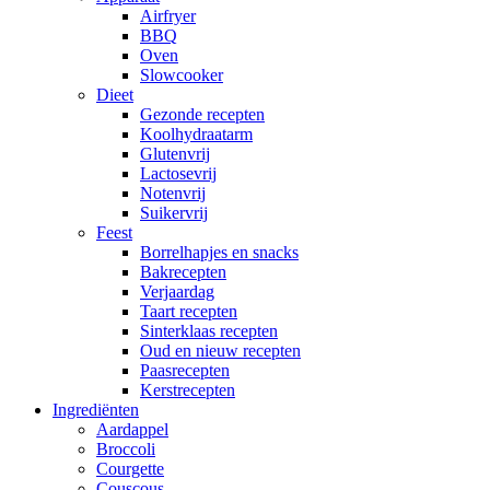
Airfryer
BBQ
Oven
Slowcooker
Dieet
Gezonde recepten
Koolhydraatarm
Glutenvrij
Lactosevrij
Notenvrij
Suikervrij
Feest
Borrelhapjes en snacks
Bakrecepten
Verjaardag
Taart recepten
Sinterklaas recepten
Oud en nieuw recepten
Paasrecepten
Kerstrecepten
Ingrediënten
Aardappel
Broccoli
Courgette
Couscous