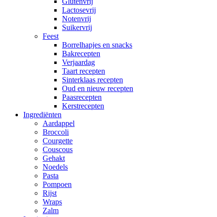
Glutenvrij
Lactosevrij
Notenvrij
Suikervrij
Feest
Borrelhapjes en snacks
Bakrecepten
Verjaardag
Taart recepten
Sinterklaas recepten
Oud en nieuw recepten
Paasrecepten
Kerstrecepten
Ingrediënten
Aardappel
Broccoli
Courgette
Couscous
Gehakt
Noedels
Pasta
Pompoen
Rijst
Wraps
Zalm