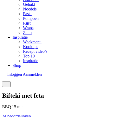
Gehakt
Noedels
Pasta
Pompoen
Rijst
Wraps
Zalm
Inspiratie
Weekmenu
Kooktips
Recept video’s
Top 10
Inspiratie
Shop
Inloggen
Aanmelden
Bifteki met feta
BBQ
15 min.
24 beoordelingen