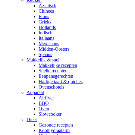
Keuken
Aziatisch
Chinees
Frans
Grieks
Hollands
Indisch
Italiaans
Mexicaans
Midden-Oosters
Spaans
Makkelijk & snel
Makkelijke recepten
Snelle recepten
Eenpansgerechten
Hartige taart & quiches
Ovenschotels
Apparaat
Airfryer
BBQ
Oven
Slowcooker
Dieet
Gezonde recepten
Koolhydraatarm