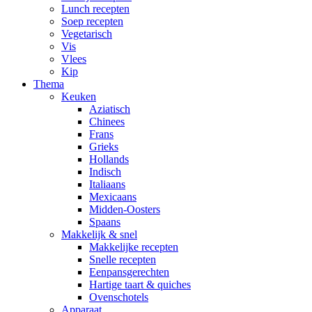
Lunch recepten
Soep recepten
Vegetarisch
Vis
Vlees
Kip
Thema
Keuken
Aziatisch
Chinees
Frans
Grieks
Hollands
Indisch
Italiaans
Mexicaans
Midden-Oosters
Spaans
Makkelijk & snel
Makkelijke recepten
Snelle recepten
Eenpansgerechten
Hartige taart & quiches
Ovenschotels
Apparaat