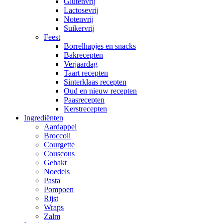
Glutenvrij
Lactosevrij
Notenvrij
Suikervrij
Feest
Borrelhapjes en snacks
Bakrecepten
Verjaardag
Taart recepten
Sinterklaas recepten
Oud en nieuw recepten
Paasrecepten
Kerstrecepten
Ingrediënten
Aardappel
Broccoli
Courgette
Couscous
Gehakt
Noedels
Pasta
Pompoen
Rijst
Wraps
Zalm