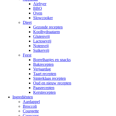
Airfryer
BBQ
Oven
Slowcooker
Dieet
Gezonde recepten
Koolhydraatarm
Glutenvrij
Lactosevrij
Notenvrij
Suikervrij
Feest
Borrelhapjes en snacks
Bakrecepten
Verjaardag
Taart recepten
Sinterklaas recepten
Oud en nieuw recepten
Paasrecepten
Kerstrecepten
Ingrediënten
Aardappel
Broccoli
Courgette
Couscous