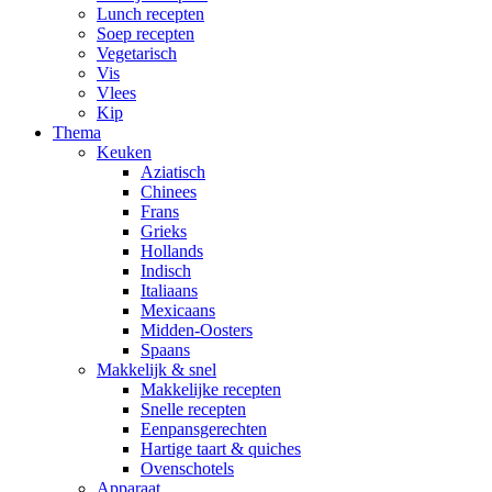
Lunch recepten
Soep recepten
Vegetarisch
Vis
Vlees
Kip
Thema
Keuken
Aziatisch
Chinees
Frans
Grieks
Hollands
Indisch
Italiaans
Mexicaans
Midden-Oosters
Spaans
Makkelijk & snel
Makkelijke recepten
Snelle recepten
Eenpansgerechten
Hartige taart & quiches
Ovenschotels
Apparaat