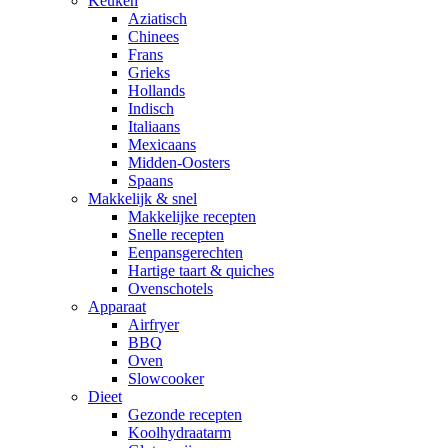
Keuken
Aziatisch
Chinees
Frans
Grieks
Hollands
Indisch
Italiaans
Mexicaans
Midden-Oosters
Spaans
Makkelijk & snel
Makkelijke recepten
Snelle recepten
Eenpansgerechten
Hartige taart & quiches
Ovenschotels
Apparaat
Airfryer
BBQ
Oven
Slowcooker
Dieet
Gezonde recepten
Koolhydraatarm