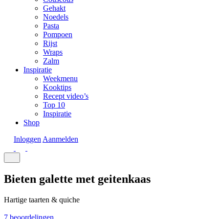
Gehakt
Noedels
Pasta
Pompoen
Rijst
Wraps
Zalm
Inspiratie
Weekmenu
Kooktips
Recept video’s
Top 10
Inspiratie
Shop
Inloggen
Aanmelden
Bieten galette met geitenkaas
Hartige taarten & quiche
7 beoordelingen