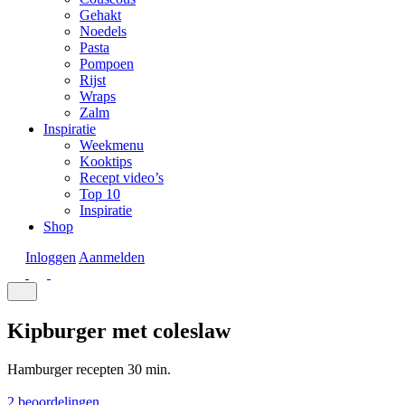
Gehakt
Noedels
Pasta
Pompoen
Rijst
Wraps
Zalm
Inspiratie
Weekmenu
Kooktips
Recept video’s
Top 10
Inspiratie
Shop
Inloggen
Aanmelden
Kipburger met coleslaw
Hamburger recepten
30 min.
2 beoordelingen