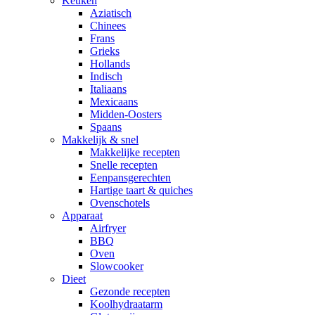
Keuken
Aziatisch
Chinees
Frans
Grieks
Hollands
Indisch
Italiaans
Mexicaans
Midden-Oosters
Spaans
Makkelijk & snel
Makkelijke recepten
Snelle recepten
Eenpansgerechten
Hartige taart & quiches
Ovenschotels
Apparaat
Airfryer
BBQ
Oven
Slowcooker
Dieet
Gezonde recepten
Koolhydraatarm