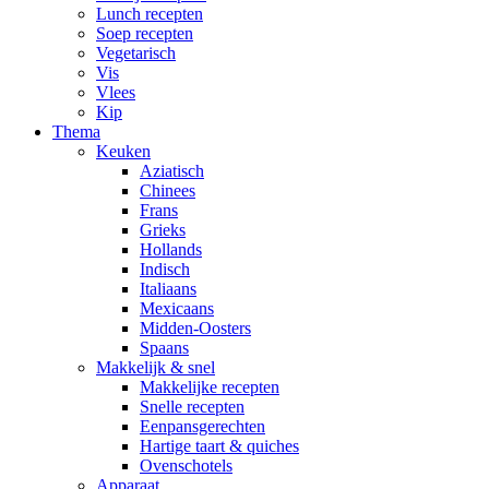
Lunch recepten
Soep recepten
Vegetarisch
Vis
Vlees
Kip
Thema
Keuken
Aziatisch
Chinees
Frans
Grieks
Hollands
Indisch
Italiaans
Mexicaans
Midden-Oosters
Spaans
Makkelijk & snel
Makkelijke recepten
Snelle recepten
Eenpansgerechten
Hartige taart & quiches
Ovenschotels
Apparaat