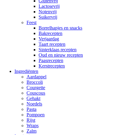
Glutenvrij
Lactosevrij
Notenvrij
Suikervrij
Feest
Borrelhapjes en snacks
Bakrecepten
Verjaardag
Taart recepten
Sinterklaas recepten
Oud en nieuw recepten
Paasrecepten
Kerstrecepten
Ingrediënten
Aardappel
Broccoli
Courgette
Couscous
Gehakt
Noedels
Pasta
Pompoen
Rijst
Wraps
Zalm