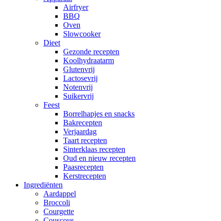
Airfryer
BBQ
Oven
Slowcooker
Dieet
Gezonde recepten
Koolhydraatarm
Glutenvrij
Lactosevrij
Notenvrij
Suikervrij
Feest
Borrelhapjes en snacks
Bakrecepten
Verjaardag
Taart recepten
Sinterklaas recepten
Oud en nieuw recepten
Paasrecepten
Kerstrecepten
Ingrediënten
Aardappel
Broccoli
Courgette
Couscous