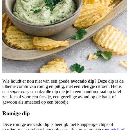
Wie houdt er nou niet van een goede
avocado dip
? Deze dip is de
ultieme combi van romig en pittig, met een vleugje citroen. Het is
een
super easy
smaakvolle dip die je in een handomdraai op tafel
zet. Ideaal voor een feestje, een gezellige avond op de bank of
gewoon als smeersel op een broodje.
Romige dip
Deze romige avocado dip is heerlijk met knapperige chips of
toastjes, maar probeer hem ook eens als spread op een
sandwich of