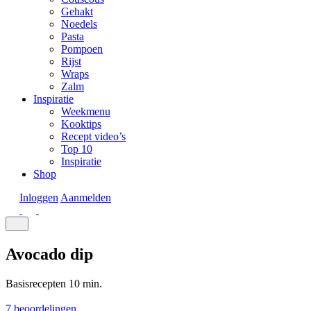
Gehakt
Noedels
Pasta
Pompoen
Rijst
Wraps
Zalm
Inspiratie
Weekmenu
Kooktips
Recept video’s
Top 10
Inspiratie
Shop
Inloggen
Aanmelden
Avocado dip
Basisrecepten
10 min.
7 beoordelingen