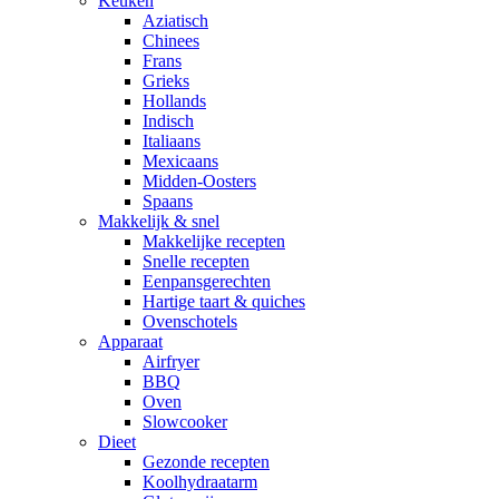
Keuken
Aziatisch
Chinees
Frans
Grieks
Hollands
Indisch
Italiaans
Mexicaans
Midden-Oosters
Spaans
Makkelijk & snel
Makkelijke recepten
Snelle recepten
Eenpansgerechten
Hartige taart & quiches
Ovenschotels
Apparaat
Airfryer
BBQ
Oven
Slowcooker
Dieet
Gezonde recepten
Koolhydraatarm