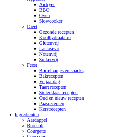
Airfryer
BBQ
Oven
Slowcooker
Dieet
Gezonde recepten
Koolhydraatarm
Glutenvrij
Lactosevrij
Notenvrij
Suikervrij
Feest
Borrelhapjes en snacks
Bakrecepten
Verjaardag
Taart recepten
Sinterklaas recepten
Oud en nieuw recepten
Paasrecepten
Kerstrecepten
Ingrediënten
Aardappel
Broccoli
Courgette
Couscous