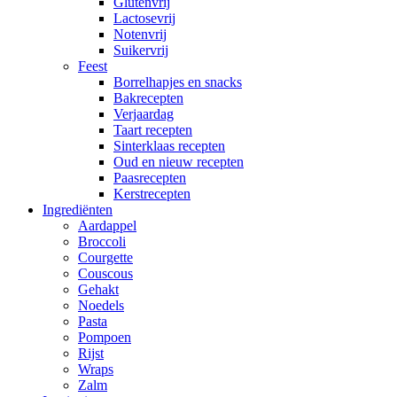
Glutenvrij
Lactosevrij
Notenvrij
Suikervrij
Feest
Borrelhapjes en snacks
Bakrecepten
Verjaardag
Taart recepten
Sinterklaas recepten
Oud en nieuw recepten
Paasrecepten
Kerstrecepten
Ingrediënten
Aardappel
Broccoli
Courgette
Couscous
Gehakt
Noedels
Pasta
Pompoen
Rijst
Wraps
Zalm