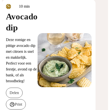
minuten
10
min
Avocado
dip
Deze romige en
pittige avocado dip
met citroen is snel
en makkelijk.
Perfect voor een
feestje, avond op de
bank, of als
broodbeleg!
Delen
Print