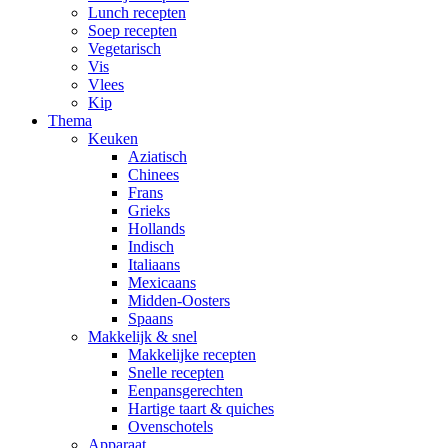
Lunch recepten
Soep recepten
Vegetarisch
Vis
Vlees
Kip
Thema
Keuken
Aziatisch
Chinees
Frans
Grieks
Hollands
Indisch
Italiaans
Mexicaans
Midden-Oosters
Spaans
Makkelijk & snel
Makkelijke recepten
Snelle recepten
Eenpansgerechten
Hartige taart & quiches
Ovenschotels
Apparaat