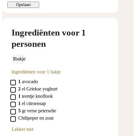
Opslaan
Ingrediënten voor 1
personen
1
bakje
Ingrediënten voor 1 bakje
▢
1
avocado
▢
2
el
Griekse yoghurt
▢
1
teentje
knoflook
▢
1
el
citroensap
▢
5
gr
verse peterselie
▢
Chilipeper en zout
Lekker met