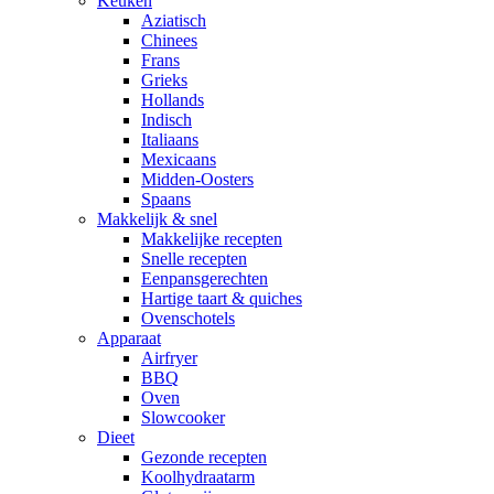
Keuken
Aziatisch
Chinees
Frans
Grieks
Hollands
Indisch
Italiaans
Mexicaans
Midden-Oosters
Spaans
Makkelijk & snel
Makkelijke recepten
Snelle recepten
Eenpansgerechten
Hartige taart & quiches
Ovenschotels
Apparaat
Airfryer
BBQ
Oven
Slowcooker
Dieet
Gezonde recepten
Koolhydraatarm