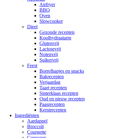
Airfryer
BBQ
Oven
Slowcooker
Dieet
Gezonde recepten
Koolhydraatarm
Glutenvrij
Lactosevrij
Notenvrij
Suikervrij
Feest
Borrelhapjes en snacks
Bakrecepten
Verjaardag
Taart recepten
Sinterklaas recepten
Oud en nieuw recepten
Paasrecepten
Kerstrecepten
Ingrediënten
Aardappel
Broccoli
Courgette
Couscous