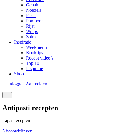
Gehakt
Noedels
Pasta
Pompoen
Rijst
Wraps
Zalm
Inspiratie
Weekmenu
Kooktips
Recept video’s
Top 10
Inspiratie
Shop
Inloggen
Aanmelden
Antipasti recepten
Tapas recepten
5 beoordelingen