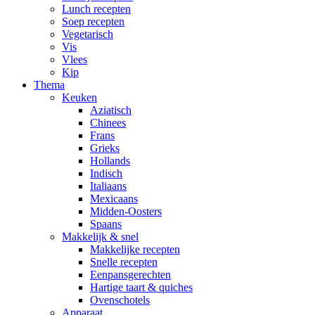
Lunch recepten
Soep recepten
Vegetarisch
Vis
Vlees
Kip
Thema
Keuken
Aziatisch
Chinees
Frans
Grieks
Hollands
Indisch
Italiaans
Mexicaans
Midden-Oosters
Spaans
Makkelijk & snel
Makkelijke recepten
Snelle recepten
Eenpansgerechten
Hartige taart & quiches
Ovenschotels
Apparaat