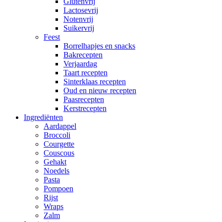
Glutenvrij
Lactosevrij
Notenvrij
Suikervrij
Feest
Borrelhapjes en snacks
Bakrecepten
Verjaardag
Taart recepten
Sinterklaas recepten
Oud en nieuw recepten
Paasrecepten
Kerstrecepten
Ingrediënten
Aardappel
Broccoli
Courgette
Couscous
Gehakt
Noedels
Pasta
Pompoen
Rijst
Wraps
Zalm