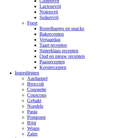
Glutenvrij
Lactosevrij
Notenvrij
Suikervrij
Feest
Borrelhapjes en snacks
Bakrecepten
Verjaardag
Taart recepten
Sinterklaas recepten
Oud en nieuw recepten
Paasrecepten
Kerstrecepten
Ingrediënten
Aardappel
Broccoli
Courgette
Couscous
Gehakt
Noedels
Pasta
Pompoen
Rijst
Wraps
Zalm