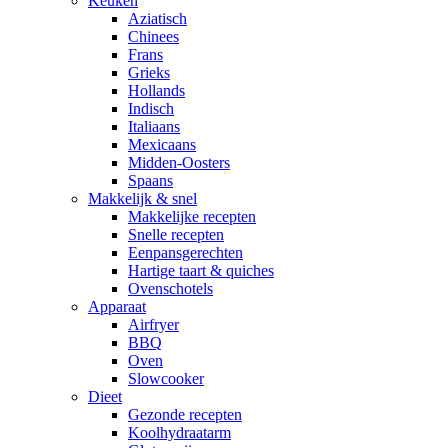
Keuken
Aziatisch
Chinees
Frans
Grieks
Hollands
Indisch
Italiaans
Mexicaans
Midden-Oosters
Spaans
Makkelijk & snel
Makkelijke recepten
Snelle recepten
Eenpansgerechten
Hartige taart & quiches
Ovenschotels
Apparaat
Airfryer
BBQ
Oven
Slowcooker
Dieet
Gezonde recepten
Koolhydraatarm