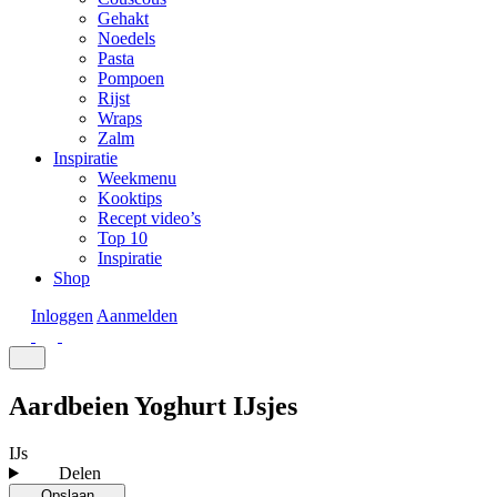
Gehakt
Noedels
Pasta
Pompoen
Rijst
Wraps
Zalm
Inspiratie
Weekmenu
Kooktips
Recept video’s
Top 10
Inspiratie
Shop
Inloggen
Aanmelden
Aardbeien Yoghurt IJsjes
IJs
Delen
Opslaan