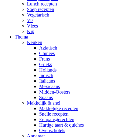
Lunch recepten
Soep recepten
Vegetarisch
Vis
Vlees
Kip
Thema
Keuken
Aziatisch
Chinees
Frans
Grieks
Hollands
Indisch
Italiaans
Mexicaans
Midden-Oosters
Spaans
Makkelijk & snel
Makkelijke recepten
Snelle recepten
Eenpansgerechten
Hartige taart & quiches
Ovenschotels
Apparaat