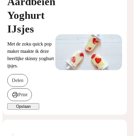
Aardbeien
Yoghurt
IJsjes
Met de zoku quick pop
maker maakte ik deze
heerlijke skinny yoghurt
ijsjes.
Delen
Print
Opslaan