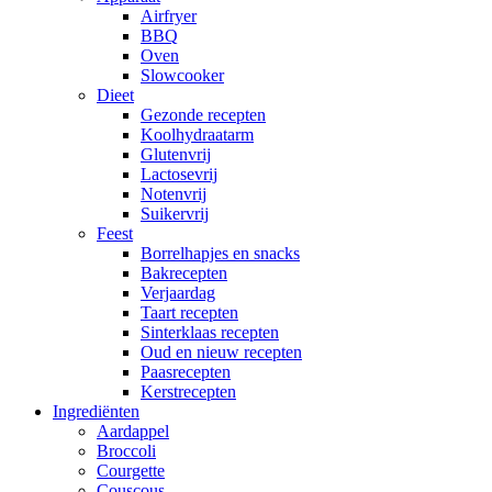
Airfryer
BBQ
Oven
Slowcooker
Dieet
Gezonde recepten
Koolhydraatarm
Glutenvrij
Lactosevrij
Notenvrij
Suikervrij
Feest
Borrelhapjes en snacks
Bakrecepten
Verjaardag
Taart recepten
Sinterklaas recepten
Oud en nieuw recepten
Paasrecepten
Kerstrecepten
Ingrediënten
Aardappel
Broccoli
Courgette
Couscous