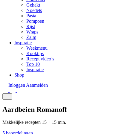
Gehakt
Noedels
Pasta
Pompoen
Rijst
Wraps
Zalm
Inspiratie
Weekmenu
Kooktips
Recept video’s
Top 10
Inspiratie
Shop
Inloggen
Aanmelden
Aardbeien Romanoff
Makkelijke recepten
15 + 15 min.
5 beoordelingen