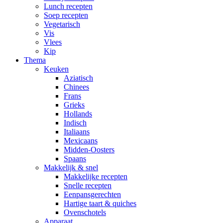
Lunch recepten
Soep recepten
Vegetarisch
Vis
Vlees
Kip
Thema
Keuken
Aziatisch
Chinees
Frans
Grieks
Hollands
Indisch
Italiaans
Mexicaans
Midden-Oosters
Spaans
Makkelijk & snel
Makkelijke recepten
Snelle recepten
Eenpansgerechten
Hartige taart & quiches
Ovenschotels
Apparaat