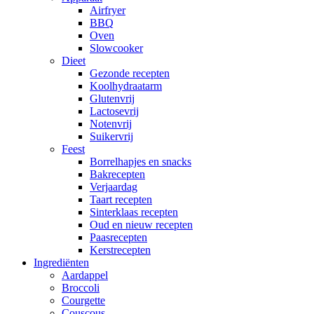
Airfryer
BBQ
Oven
Slowcooker
Dieet
Gezonde recepten
Koolhydraatarm
Glutenvrij
Lactosevrij
Notenvrij
Suikervrij
Feest
Borrelhapjes en snacks
Bakrecepten
Verjaardag
Taart recepten
Sinterklaas recepten
Oud en nieuw recepten
Paasrecepten
Kerstrecepten
Ingrediënten
Aardappel
Broccoli
Courgette
Couscous