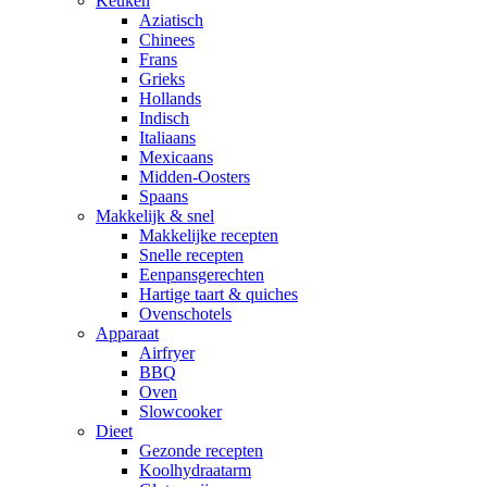
Keuken
Aziatisch
Chinees
Frans
Grieks
Hollands
Indisch
Italiaans
Mexicaans
Midden-Oosters
Spaans
Makkelijk & snel
Makkelijke recepten
Snelle recepten
Eenpansgerechten
Hartige taart & quiches
Ovenschotels
Apparaat
Airfryer
BBQ
Oven
Slowcooker
Dieet
Gezonde recepten
Koolhydraatarm