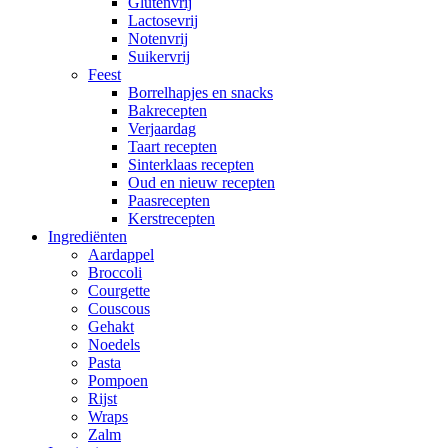
Glutenvrij
Lactosevrij
Notenvrij
Suikervrij
Feest
Borrelhapjes en snacks
Bakrecepten
Verjaardag
Taart recepten
Sinterklaas recepten
Oud en nieuw recepten
Paasrecepten
Kerstrecepten
Ingrediënten
Aardappel
Broccoli
Courgette
Couscous
Gehakt
Noedels
Pasta
Pompoen
Rijst
Wraps
Zalm