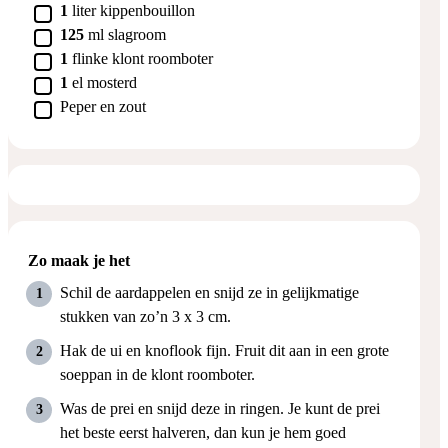
▢
1
liter
kippenbouillon
▢
125
ml
slagroom
▢
1
flinke klont roomboter
▢
1
el
mosterd
▢
Peper en zout
Zo maak je het
Schil de aardappelen en snijd ze in gelijkmatige
stukken van zo’n 3 x 3 cm.
Hak de ui en knoflook fijn. Fruit dit aan in een grote
soeppan in de klont roomboter.
Was de prei en snijd deze in ringen. Je kunt de prei
het beste eerst halveren, dan kun je hem goed