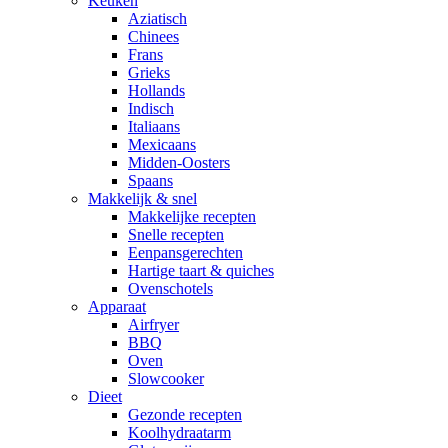
Keuken
Aziatisch
Chinees
Frans
Grieks
Hollands
Indisch
Italiaans
Mexicaans
Midden-Oosters
Spaans
Makkelijk & snel
Makkelijke recepten
Snelle recepten
Eenpansgerechten
Hartige taart & quiches
Ovenschotels
Apparaat
Airfryer
BBQ
Oven
Slowcooker
Dieet
Gezonde recepten
Koolhydraatarm