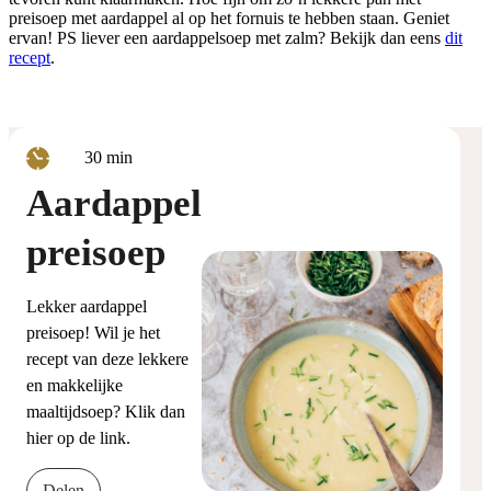
preisoep met aardappel al op het fornuis te hebben staan. Geniet
ervan! PS liever een aardappelsoep met zalm? Bekijk dan eens
dit
recept
.
minuten
30
min
Aardappel
preisoep
Lekker aardappel
preisoep! Wil je het
recept van deze lekkere
en makkelijke
maaltijdsoep? Klik dan
hier op de link.
Delen