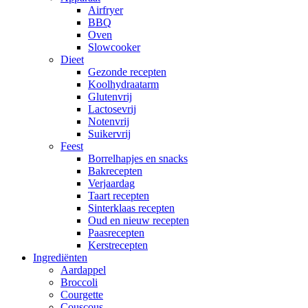
Airfryer
BBQ
Oven
Slowcooker
Dieet
Gezonde recepten
Koolhydraatarm
Glutenvrij
Lactosevrij
Notenvrij
Suikervrij
Feest
Borrelhapjes en snacks
Bakrecepten
Verjaardag
Taart recepten
Sinterklaas recepten
Oud en nieuw recepten
Paasrecepten
Kerstrecepten
Ingrediënten
Aardappel
Broccoli
Courgette
Couscous