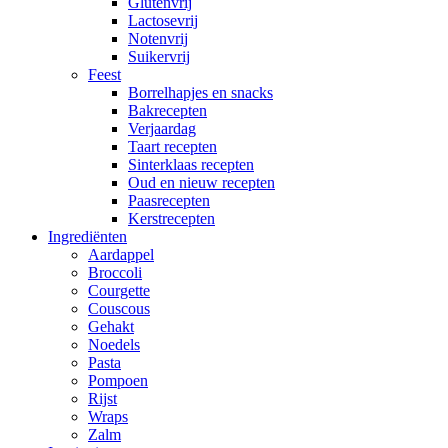
Glutenvrij
Lactosevrij
Notenvrij
Suikervrij
Feest
Borrelhapjes en snacks
Bakrecepten
Verjaardag
Taart recepten
Sinterklaas recepten
Oud en nieuw recepten
Paasrecepten
Kerstrecepten
Ingrediënten
Aardappel
Broccoli
Courgette
Couscous
Gehakt
Noedels
Pasta
Pompoen
Rijst
Wraps
Zalm