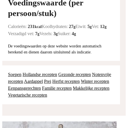
Voedingswaarde (per
persoon/stuk)
Calorieën:
231
Koolhydraten:
27
Eiwit:
5
Vet:
12
kcal
g
g
g
Verzadigd vet:
7
Vezels:
3
Suiker:
4
g
g
g
De voedingswaarden op deze website worden automatisch
berekend en dienen daarom uitsluitend als indicatie.
Soepen
Hollandse recepten
Gezonde recepten
Notenvrije
recepten
Aardappel
Prei
Herfst recepten
Winter recepten
Eenpansgerechten
Familie recepten
Makkelijke recepten
Vegetarische recepten