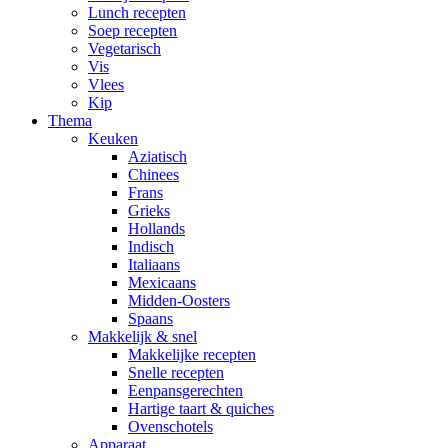
Lunch recepten
Soep recepten
Vegetarisch
Vis
Vlees
Kip
Thema
Keuken
Aziatisch
Chinees
Frans
Grieks
Hollands
Indisch
Italiaans
Mexicaans
Midden-Oosters
Spaans
Makkelijk & snel
Makkelijke recepten
Snelle recepten
Eenpansgerechten
Hartige taart & quiches
Ovenschotels
Apparaat