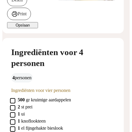
Print
Opslaan
Ingrediënten voor 4
personen
4
personen
Ingrediënten voor vier personen
▢
500
gr
kruimige aardappelen
▢
2
st
prei
▢
1
ui
▢
1
knoflookteen
▢
1
el
fijngehakte bieslook