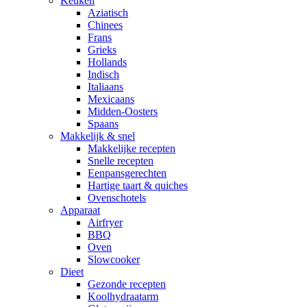
Keuken
Aziatisch
Chinees
Frans
Grieks
Hollands
Indisch
Italiaans
Mexicaans
Midden-Oosters
Spaans
Makkelijk & snel
Makkelijke recepten
Snelle recepten
Eenpansgerechten
Hartige taart & quiches
Ovenschotels
Apparaat
Airfryer
BBQ
Oven
Slowcooker
Dieet
Gezonde recepten
Koolhydraatarm