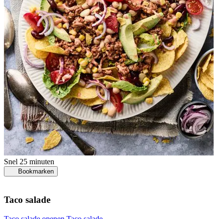
Snel
25 minuten
Bookmarken
Taco salade
Taco salade openen
Taco salade