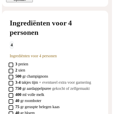
Ingrediënten voor 4
personen
4
Ingrediënten voor 4 personen
▢
3
preien
▢
2
uien
▢
500
gr
champignons
▢
3-4
takjes
tijm
+ eventueel extra voor garnering
▢
750
gr
aardappelpuree
gekocht of zelfgemaakt
▢
400
ml
volle melk
▢
40
gr
roomboter
▢
75
gr
geraspte belegen kaas
▢
40
gr
bloem