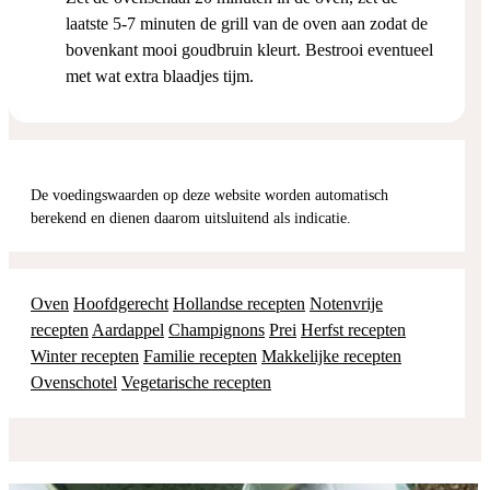
laatste 5-7 minuten de grill van de oven aan zodat de
bovenkant mooi goudbruin kleurt. Bestrooi eventueel
met wat extra blaadjes tijm.
De voedingswaarden op deze website worden automatisch
berekend en dienen daarom uitsluitend als indicatie.
Oven
Hoofdgerecht
Hollandse recepten
Notenvrije
recepten
Aardappel
Champignons
Prei
Herfst recepten
Winter recepten
Familie recepten
Makkelijke recepten
Ovenschotel
Vegetarische recepten