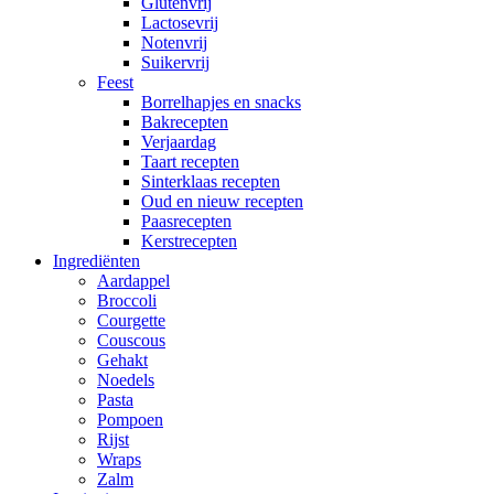
Glutenvrij
Lactosevrij
Notenvrij
Suikervrij
Feest
Borrelhapjes en snacks
Bakrecepten
Verjaardag
Taart recepten
Sinterklaas recepten
Oud en nieuw recepten
Paasrecepten
Kerstrecepten
Ingrediënten
Aardappel
Broccoli
Courgette
Couscous
Gehakt
Noedels
Pasta
Pompoen
Rijst
Wraps
Zalm