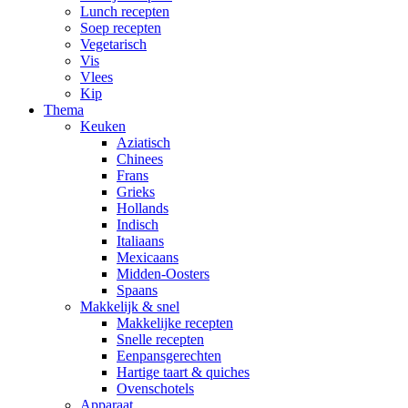
Lunch recepten
Soep recepten
Vegetarisch
Vis
Vlees
Kip
Thema
Keuken
Aziatisch
Chinees
Frans
Grieks
Hollands
Indisch
Italiaans
Mexicaans
Midden-Oosters
Spaans
Makkelijk & snel
Makkelijke recepten
Snelle recepten
Eenpansgerechten
Hartige taart & quiches
Ovenschotels
Apparaat