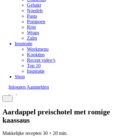
Gehakt
Noedels
Pasta
Pompoen
Rijst
Wraps
Zalm
Inspiratie
Weekmenu
Kooktips
Recept video’s
Top 10
Inspiratie
Shop
Inloggen
Aanmelden
Aardappel preischotel met romige
kaassaus
Makkelijke recepten
30 + 20 min.