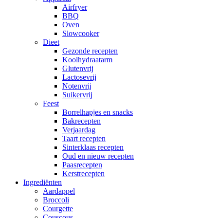
Airfryer
BBQ
Oven
Slowcooker
Dieet
Gezonde recepten
Koolhydraatarm
Glutenvrij
Lactosevrij
Notenvrij
Suikervrij
Feest
Borrelhapjes en snacks
Bakrecepten
Verjaardag
Taart recepten
Sinterklaas recepten
Oud en nieuw recepten
Paasrecepten
Kerstrecepten
Ingrediënten
Aardappel
Broccoli
Courgette
Couscous