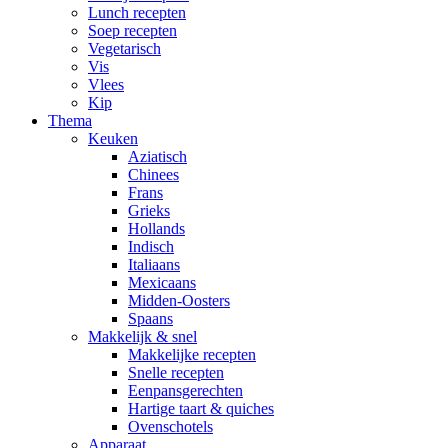
Lunch recepten
Soep recepten
Vegetarisch
Vis
Vlees
Kip
Thema
Keuken
Aziatisch
Chinees
Frans
Grieks
Hollands
Indisch
Italiaans
Mexicaans
Midden-Oosters
Spaans
Makkelijk & snel
Makkelijke recepten
Snelle recepten
Eenpansgerechten
Hartige taart & quiches
Ovenschotels
Apparaat