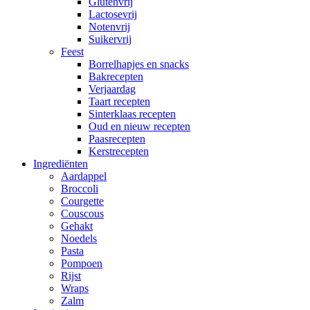
Glutenvrij
Lactosevrij
Notenvrij
Suikervrij
Feest
Borrelhapjes en snacks
Bakrecepten
Verjaardag
Taart recepten
Sinterklaas recepten
Oud en nieuw recepten
Paasrecepten
Kerstrecepten
Ingrediënten
Aardappel
Broccoli
Courgette
Couscous
Gehakt
Noedels
Pasta
Pompoen
Rijst
Wraps
Zalm