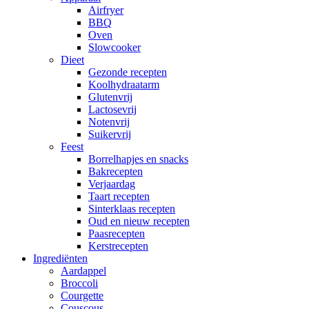
Airfryer
BBQ
Oven
Slowcooker
Dieet
Gezonde recepten
Koolhydraatarm
Glutenvrij
Lactosevrij
Notenvrij
Suikervrij
Feest
Borrelhapjes en snacks
Bakrecepten
Verjaardag
Taart recepten
Sinterklaas recepten
Oud en nieuw recepten
Paasrecepten
Kerstrecepten
Ingrediënten
Aardappel
Broccoli
Courgette
Couscous