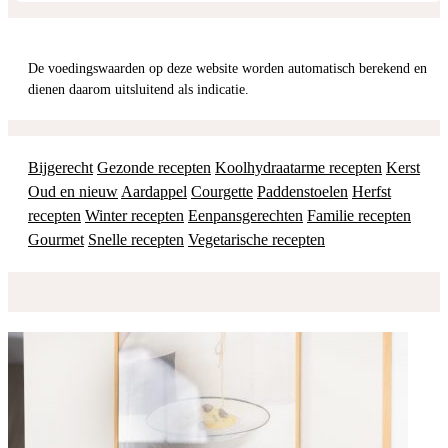
De voedingswaarden op deze website worden automatisch berekend en
dienen daarom uitsluitend als indicatie.
Bijgerecht
Gezonde recepten
Koolhydraatarme recepten
Kerst
Oud en nieuw
Aardappel
Courgette
Paddenstoelen
Herfst
recepten
Winter recepten
Eenpansgerechten
Familie recepten
Gourmet
Snelle recepten
Vegetarische recepten