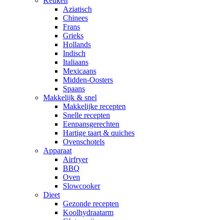
Keuken
Aziatisch
Chinees
Frans
Grieks
Hollands
Indisch
Italiaans
Mexicaans
Midden-Oosters
Spaans
Makkelijk & snel
Makkelijke recepten
Snelle recepten
Eenpansgerechten
Hartige taart & quiches
Ovenschotels
Apparaat
Airfryer
BBQ
Oven
Slowcooker
Dieet
Gezonde recepten
Koolhydraatarm