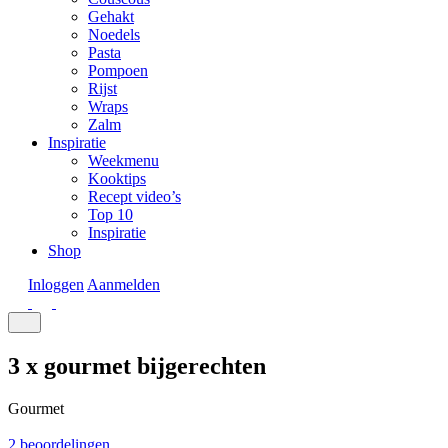
Gehakt
Noedels
Pasta
Pompoen
Rijst
Wraps
Zalm
Inspiratie
Weekmenu
Kooktips
Recept video’s
Top 10
Inspiratie
Shop
Inloggen
Aanmelden
3 x gourmet bijgerechten
Gourmet
2 beoordelingen