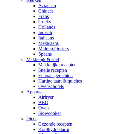
Keuken
Aziatisch
Chinees
Frans
Grieks
Hollands
Indisch
Italiaans
Mexicaans
Midden-Oosters
Spaans
Makkelijk & snel
Makkelijke recepten
Snelle recepten
Eenpansgerechten
Hartige taart & quiches
Ovenschotels
Apparaat
Airfryer
BBQ
Oven
Slowcooker
Dieet
Gezonde recepten
Koolhydraatarm