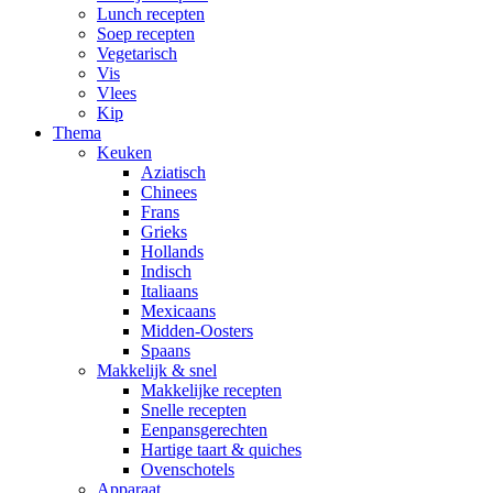
Lunch recepten
Soep recepten
Vegetarisch
Vis
Vlees
Kip
Thema
Keuken
Aziatisch
Chinees
Frans
Grieks
Hollands
Indisch
Italiaans
Mexicaans
Midden-Oosters
Spaans
Makkelijk & snel
Makkelijke recepten
Snelle recepten
Eenpansgerechten
Hartige taart & quiches
Ovenschotels
Apparaat