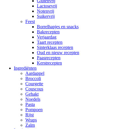
Glutenvrij
Lactosevrij
Notenvrij
Suikervrij
Feest
Borrelhapjes en snacks
Bakrecepten
Verjaardag
Taart recepten
Sinterklaas recepten
Oud en nieuw recepten
Paasrecepten
Kerstrecepten
Ingrediënten
Aardappel
Broccoli
Courgette
Couscous
Gehakt
Noedels
Pasta
Pompoen
Rijst
Wraps
Zalm