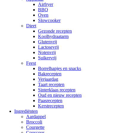
Airfryer
BBQ
Oven
Slowcooker
Dieet
Gezonde recepten
Koolhydraatarm
Glutenvrij
Lactosevrij
Notenvrij
Suikervrij
Feest
Borrelhapjes en snacks
Bakrecepten
Verjaardag
Taart recepten
Sinterklaas recepten
Oud en nieuw recepten
Paasrecepten
Kerstrecepten
Ingrediënten
Aardappel
Broccoli
Courgette
Couscous