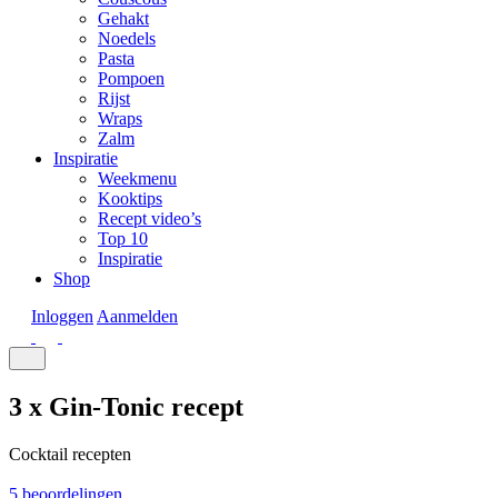
Gehakt
Noedels
Pasta
Pompoen
Rijst
Wraps
Zalm
Inspiratie
Weekmenu
Kooktips
Recept video’s
Top 10
Inspiratie
Shop
Inloggen
Aanmelden
3 x Gin-Tonic recept
Cocktail recepten
5 beoordelingen