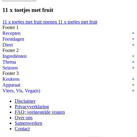
11 x toetjes met fruit
11 x toetjes met fruit openen
11 x toetjes met fruit
Footer 1
Alles over Italiaanse kaas
Recepten
Feestdagen
Italië, het land van pizza, pasta en… kaas! De
Italiaanse keuken
staat 
Dieet
Footer 2
Of je nu een
kaasplankje
samenstelt, een
pasta
perfectioneert of gewoo
Ingrediënten
Thema
Mozzarella
Seizoen
Footer 3
Mozzarella is wereldberoemd om zijn zachte, elastische textuur. Deze
Keukens
Wil je een nog romigere variant? Ga dan voor
burrata
: dit is mozzarel
Apparaat
Vlees, Vis, Vega(n)
Parmigiano Reggiano
Disclaimer
Parmigiano Reggiano, vaak gewoon ‘Parmezaan’ genoemd, is een harde, 
Privacyverklaring
FAQ: veelgestelde vragen
Gorgonzola
Over ons
Samenwerken
Gorgonzola, de sterke blauwaderkaas, komt uit Lombardije en Piëmont. 
Contact
Pecorino