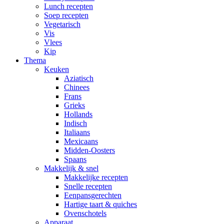
Lunch recepten
Soep recepten
Vegetarisch
Vis
Vlees
Kip
Thema
Keuken
Aziatisch
Chinees
Frans
Grieks
Hollands
Indisch
Italiaans
Mexicaans
Midden-Oosters
Spaans
Makkelijk & snel
Makkelijke recepten
Snelle recepten
Eenpansgerechten
Hartige taart & quiches
Ovenschotels
Apparaat