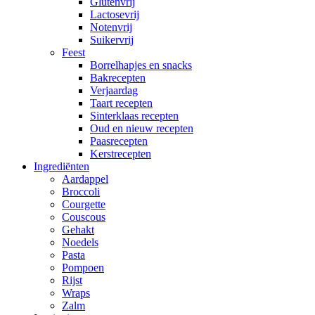
Glutenvrij
Lactosevrij
Notenvrij
Suikervrij
Feest
Borrelhapjes en snacks
Bakrecepten
Verjaardag
Taart recepten
Sinterklaas recepten
Oud en nieuw recepten
Paasrecepten
Kerstrecepten
Ingrediënten
Aardappel
Broccoli
Courgette
Couscous
Gehakt
Noedels
Pasta
Pompoen
Rijst
Wraps
Zalm