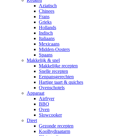
Keuken
Aziatisch
Chinees
Frans
Grieks
Hollands
Indisch
Italiaans
Mexicaans
Midden-Oosters
Spaans
Makkelijk & snel
Makkelijke recepten
Snelle recepten
Eenpansgerechten
Hartige taart & quiches
Ovenschotels
Apparaat
Airfryer
BBQ
Oven
Slowcooker
Dieet
Gezonde recepten
Koolhydraatarm