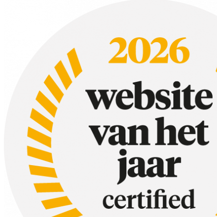
Pecorino is een harde schapenkaas die in verschillende regio’s van It
Ricotta
Ricotta, wat letterlijk ‘opnieuw gekookt’ betekent, is een verse kaas d
Er zijn nog veel meer Italiaanse kazen!
Natuurlijk zijn er nog veel meer soorten Italiaanse kaas dan de bove