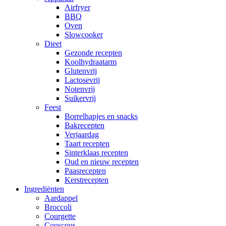
Airfryer
BBQ
Oven
Slowcooker
Dieet
Gezonde recepten
Koolhydraatarm
Glutenvrij
Lactosevrij
Notenvrij
Suikervrij
Feest
Borrelhapjes en snacks
Bakrecepten
Verjaardag
Taart recepten
Sinterklaas recepten
Oud en nieuw recepten
Paasrecepten
Kerstrecepten
Ingrediënten
Aardappel
Broccoli
Courgette
Couscous