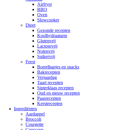
Airfryer
BBQ
Oven
Slowcooker
Dieet
Gezonde recepten
Koolhydraatarm
Glutenvrij
Lactosevrij
Notenvrij
Suikervrij
Feest
Borrelhapjes en snacks
Bakrecepten
Verjaardag
Taart recepten
Sinterklaas recepten
Oud en nieuw recepten
Paasrecepten
Kerstrecepten
Ingrediënten
Aardappel
Broccoli
Courgette
Couscous