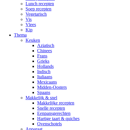
Lunch recepten
Soep recepten
Vegetarisch
Vis
Vlees
Kip
Thema
Keuken
Aziatisch
Chinees
Frans
Grieks
Hollands
Indisch
Italiaans
Mexicaans
Midden-Oosters
Spaans
Makkelijk & snel
Makkelijke recepten
Snelle recepten
Eenpansgerechten
Hartige taart & quiches
Ovenschotels
Apparaat