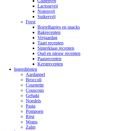
Glutenvrij
Lactosevrij
Notenvrij
Suikervrij
Feest
Borrelhapjes en snacks
Bakrecepten
Verjaardag
Taart recepten
Sinterklaas recepten
Oud en nieuw recepten
Paasrecepten
Kerstrecepten
Ingrediënten
Aardappel
Broccoli
Courgette
Couscous
Gehakt
Noedels
Pasta
Pompoen
Rijst
Wraps
Zalm