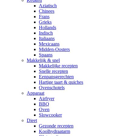
Keuken
Aziatisch
Chinees
Frans
Grieks
Hollands
Indisch
Italiaans
Mexicaans
Midden-Oosters
Spaans
Makkelijk & snel
Makkelijke recepten
Snelle recepten
Eenpansgerechten
Hartige taart & quiches
Ovenschotels
Apparaat
Airfryer
BBQ
Oven
Slowcooker
Dieet
Gezonde recepten
Koolhydraatarm