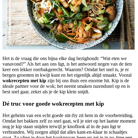
Het is de vraag die ons bijna elke dag bezighoudt: “Wat eten we
vanavond?” Als het aan ons ligt, is het antwoord negen van de tien
keer een lekker roerbakgerecht. Waarom? Omdat het snel is, je er
bergen groenten in kwijt kunt en het eigenlijk altijd smaakt. Vooral
wokrecepten met kip
zijn bij ons thuis een enorme hit. Kip is de
ideale partner voor de wok; het neemt smaken razendsnel op en is
best snel gaar, zeker als je de kip klein snijdt.
Dé truc voor goede wokrecepten met kip
Het geheim van een echt goede stir-fry zit hem in de voorbereiding.
Omdat het bakken zelf zo snel gaat, wil je niet op het laatste moment
nog je kip staan snijden terwijl je knoflook al in de pan ligt te
verbranden. Wij zorgen altijd dat alles kant-en-klaar in schaaltjes
staat. Zo vlieg je door het kookproces heen en zet je in no-time een