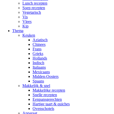
Lunch recepten
Soep recepten
Vegetarisch
Vis
Vlees
Kip
Thema
Keuken
Aziatisch
Chinees
Frans
Grieks
Hollands
Indisch
Italiaans
Mexicaans
Midden-Oosters
Spaans
Makkelijk & snel
Makkelijke recepten
Snelle recepten
Eenpansgerechten
Hartige taart & quiches
Ovenschotels
Apparaat