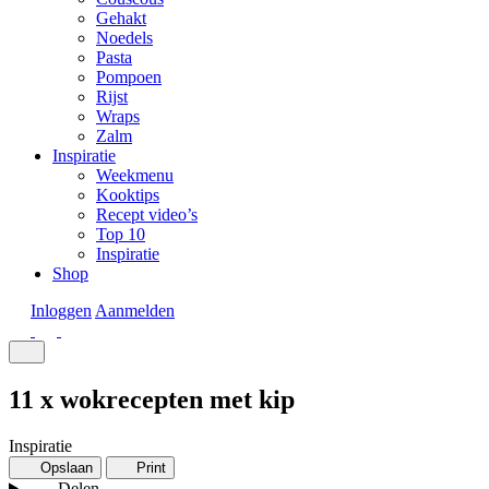
Gehakt
Noedels
Pasta
Pompoen
Rijst
Wraps
Zalm
Inspiratie
Weekmenu
Kooktips
Recept video’s
Top 10
Inspiratie
Shop
Inloggen
Aanmelden
11 x wokrecepten met kip
Inspiratie
Opslaan
Print
Delen