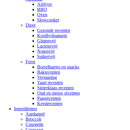
Airfryer
BBQ
Oven
Slowcooker
Dieet
Gezonde recepten
Koolhydraatarm
Glutenvrij
Lactosevrij
Notenvrij
Suikervrij
Feest
Borrelhapjes en snacks
Bakrecepten
Verjaardag
Taart recepten
Sinterklaas recepten
Oud en nieuw recepten
Paasrecepten
Kerstrecepten
Ingrediënten
Aardappel
Broccoli
Courgette
Couscous