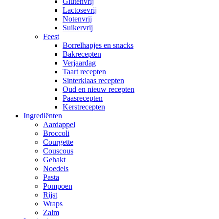
Glutenvrij
Lactosevrij
Notenvrij
Suikervrij
Feest
Borrelhapjes en snacks
Bakrecepten
Verjaardag
Taart recepten
Sinterklaas recepten
Oud en nieuw recepten
Paasrecepten
Kerstrecepten
Ingrediënten
Aardappel
Broccoli
Courgette
Couscous
Gehakt
Noedels
Pasta
Pompoen
Rijst
Wraps
Zalm