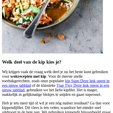
Welk deel van de kip kies je?
Wij krijgen vaak de vraag welk deel je nu het beste kunt gebruiken
voor
wokrecepten met kip
. Voor de meeste snelle
roerbakgerechten, zoals onze populaire
kip Siam
Deze link opent in
een nieuw tabblad
of de klassieke
Tjap Tjoy
Deze link opent in een
nieuw tabblad
, gebruiken we het liefst kipfilet. Het is mager,
makkelijk in gelijkmatige blokjes te snijden en gaart supersnel.
Heb je iets meer tijd of wil je een nóg malser resultaat? Ga dan voor
kippendijfilet. Dit vlees is iets vetter, waardoor het minder snel
uitdroogt in de hete pan. Wij gebruiken kippendij bijvoorbeeld graag