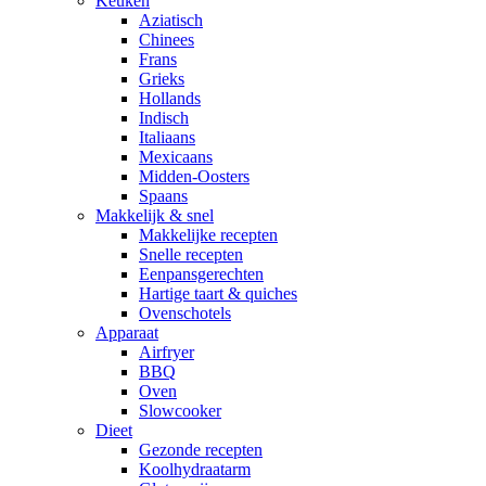
Keuken
Aziatisch
Chinees
Frans
Grieks
Hollands
Indisch
Italiaans
Mexicaans
Midden-Oosters
Spaans
Makkelijk & snel
Makkelijke recepten
Snelle recepten
Eenpansgerechten
Hartige taart & quiches
Ovenschotels
Apparaat
Airfryer
BBQ
Oven
Slowcooker
Dieet
Gezonde recepten
Koolhydraatarm