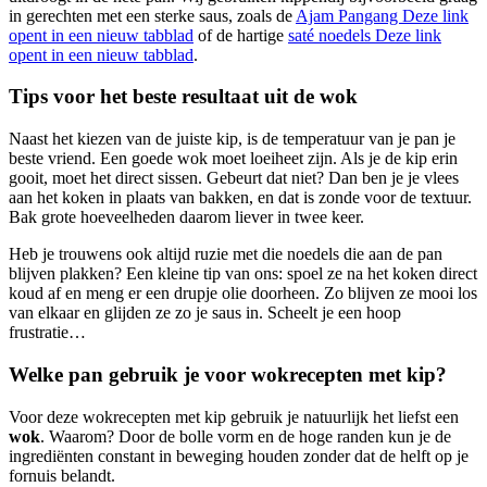
in gerechten met een sterke saus, zoals de
Ajam Pangang
Deze link
opent in een nieuw tabblad
of de hartige
saté noedels
Deze link
opent in een nieuw tabblad
.
Tips voor het beste resultaat uit de wok
Naast het kiezen van de juiste kip, is de temperatuur van je pan je
beste vriend. Een goede wok moet loeiheet zijn. Als je de kip erin
gooit, moet het direct sissen. Gebeurt dat niet? Dan ben je je vlees
aan het koken in plaats van bakken, en dat is zonde voor de textuur.
Bak grote hoeveelheden daarom liever in twee keer.
Heb je trouwens ook altijd ruzie met die noedels die aan de pan
blijven plakken? Een kleine tip van ons: spoel ze na het koken direct
koud af en meng er een drupje olie doorheen. Zo blijven ze mooi los
van elkaar en glijden ze zo je saus in. Scheelt je een hoop
frustratie…
Welke pan gebruik je voor wokrecepten met kip?
Voor deze wokrecepten met kip gebruik je natuurlijk het liefst een
wok
. Waarom? Door de bolle vorm en de hoge randen kun je de
ingrediënten constant in beweging houden zonder dat de helft op je
fornuis belandt.