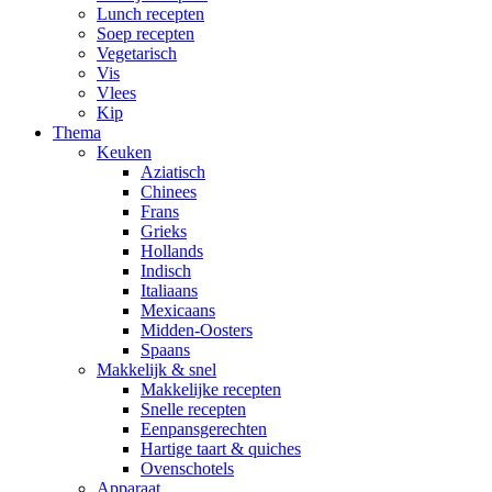
Lunch recepten
Soep recepten
Vegetarisch
Vis
Vlees
Kip
Thema
Keuken
Aziatisch
Chinees
Frans
Grieks
Hollands
Indisch
Italiaans
Mexicaans
Midden-Oosters
Spaans
Makkelijk & snel
Makkelijke recepten
Snelle recepten
Eenpansgerechten
Hartige taart & quiches
Ovenschotels
Apparaat