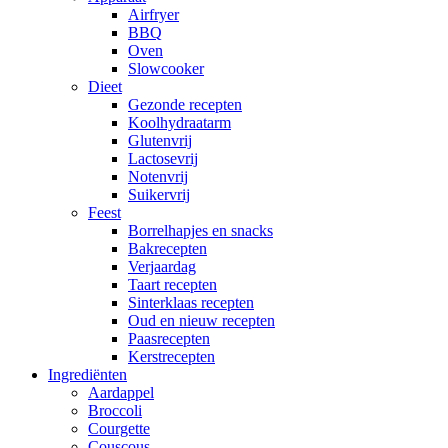
Airfryer
BBQ
Oven
Slowcooker
Dieet
Gezonde recepten
Koolhydraatarm
Glutenvrij
Lactosevrij
Notenvrij
Suikervrij
Feest
Borrelhapjes en snacks
Bakrecepten
Verjaardag
Taart recepten
Sinterklaas recepten
Oud en nieuw recepten
Paasrecepten
Kerstrecepten
Ingrediënten
Aardappel
Broccoli
Courgette
Couscous