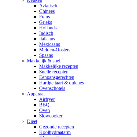
Keuken
Aziatisch
Chinees
Frans
Grieks
Hollands
Indisch
Italiaans
Mexicaans
Midden-Oosters
Spaans
Makkelijk & snel
Makkelijke recepten
Snelle recepten
Eenpansgerechten
Hartige taart & quiches
Ovenschotels
Apparaat
Airfryer
BBQ
Oven
Slowcooker
Dieet
Gezonde recepten
Koolhydraatarm