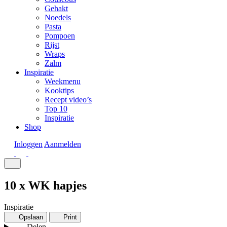
Gehakt
Noedels
Pasta
Pompoen
Rijst
Wraps
Zalm
Inspiratie
Weekmenu
Kooktips
Recept video’s
Top 10
Inspiratie
Shop
Inloggen
Aanmelden
10 x WK hapjes
Inspiratie
Opslaan
Print
Delen