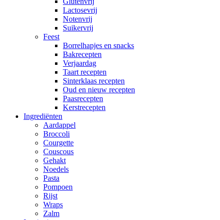
Glutenvrij
Lactosevrij
Notenvrij
Suikervrij
Feest
Borrelhapjes en snacks
Bakrecepten
Verjaardag
Taart recepten
Sinterklaas recepten
Oud en nieuw recepten
Paasrecepten
Kerstrecepten
Ingrediënten
Aardappel
Broccoli
Courgette
Couscous
Gehakt
Noedels
Pasta
Pompoen
Rijst
Wraps
Zalm