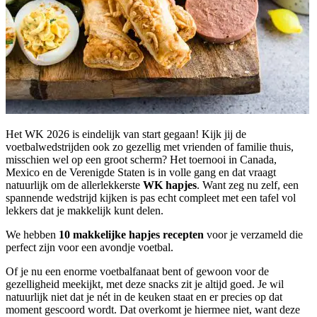
Het WK 2026 is eindelijk van start gegaan! Kijk jij de
voetbalwedstrijden ook zo gezellig met vrienden of familie thuis,
misschien wel op een groot scherm? Het toernooi in Canada,
Mexico en de Verenigde Staten is in volle gang en dat vraagt
natuurlijk om de allerlekkerste
WK hapjes
. Want zeg nu zelf, een
spannende wedstrijd kijken is pas echt compleet met een tafel vol
lekkers dat je makkelijk kunt delen.
We hebben
10 makkelijke hapjes recepten
voor je verzameld die
perfect zijn voor een avondje voetbal.
Of je nu een enorme voetbalfanaat bent of gewoon voor de
gezelligheid meekijkt, met deze snacks zit je altijd goed. Je wil
natuurlijk niet dat je nét in de keuken staat en er precies op dat
moment gescoord wordt. Dat overkomt je hiermee niet, want deze