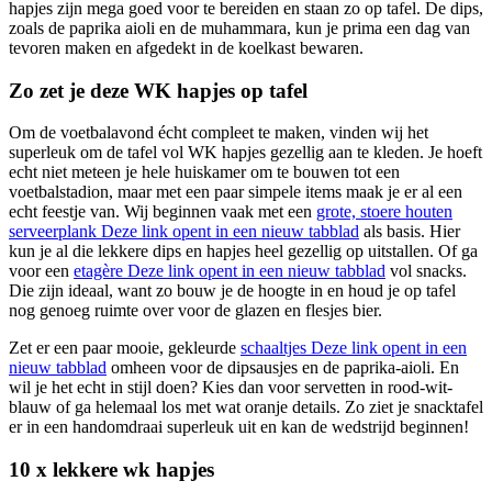
hapjes zijn mega goed voor te bereiden en staan zo op tafel. De dips,
zoals de paprika aioli en de muhammara, kun je prima een dag van
tevoren maken en afgedekt in de koelkast bewaren.
Zo zet je deze WK hapjes op tafel
Om de voetbalavond écht compleet te maken, vinden wij het
superleuk om de tafel vol WK hapjes gezellig aan te kleden. Je hoeft
echt niet meteen je hele huiskamer om te bouwen tot een
voetbalstadion, maar met een paar simpele items maak je er al een
echt feestje van. Wij beginnen vaak met een
grote, stoere houten
serveerplank
Deze link opent in een nieuw tabblad
als basis. Hier
kun je al die lekkere dips en hapjes heel gezellig op uitstallen. Of ga
voor een
etagère
Deze link opent in een nieuw tabblad
vol snacks.
Die zijn ideaal, want zo bouw je de hoogte in en houd je op tafel
nog genoeg ruimte over voor de glazen en flesjes bier.
Zet er een paar mooie, gekleurde
schaaltjes
Deze link opent in een
nieuw tabblad
omheen voor de dipsausjes en de paprika-aioli. En
wil je het echt in stijl doen? Kies dan voor servetten in rood-wit-
blauw of ga helemaal los met wat oranje details. Zo ziet je snacktafel
er in een handomdraai superleuk uit en kan de wedstrijd beginnen!
10 x lekkere wk hapjes