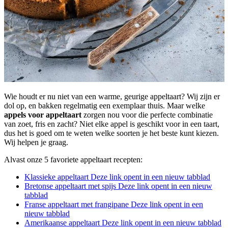
Wie houdt er nu niet van een warme, geurige appeltaart? Wij zijn er
dol op, en bakken regelmatig een exemplaar thuis. Maar welke
appels voor appeltaart
zorgen nou voor die perfecte combinatie
van zoet, fris en zacht? Niet elke appel is geschikt voor in een taart,
dus het is goed om te weten welke soorten je het beste kunt kiezen.
Wij helpen je graag.
Alvast onze 5 favoriete appeltaart recepten:
Klassieke appeltaart
Deze link opent in een nieuw tabblad
Bretonse appeltaart met spijs
Deze link opent in een nieuw
tabblad
Franse appeltaart met frangipane
Deze link opent in een
nieuw tabblad
Amerikaanse appeltaart
Deze link opent in een nieuw tabblad