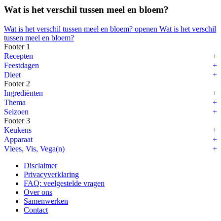
Wat is het verschil tussen meel en bloem?
Wat is het verschil tussen meel en bloem? openen
Wat is het verschil
tussen meel en bloem?
Footer 1
Welke appels voor appeltaart?
Recepten
Feestdagen
Wie houdt er nu niet van een warme, geurige appeltaart? Wij zijn er 
Dieet
Footer 2
Alvast onze 5 favoriete appeltaart recepten:
Ingrediënten
Thema
Klassieke appeltaart
Seizoen
Footer 3
Bretonse appeltaart met spijs
Keukens
Franse appeltaart met frangipane
Apparaat
Vlees, Vis, Vega(n)
Amerikaanse appeltaart
Disclaimer
McDonald’s apple pie’s
Privacyverklaring
FAQ: veelgestelde vragen
Appels voor appeltaart: welke kies je?
Over ons
Samenwerken
De klassieker: Goudreinet
Contact