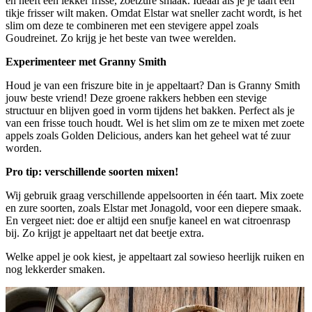
en heeft een lekker frisse, zoetzure smaak. Ideaal als je je taart een
tikje frisser wilt maken. Omdat Elstar wat sneller zacht wordt, is het
slim om deze te combineren met een stevigere appel zoals
Goudreinet. Zo krijg je het beste van twee werelden.
Experimenteer met Granny Smith
Houd je van een friszure bite in je appeltaart? Dan is Granny Smith
jouw beste vriend! Deze groene rakkers hebben een stevige
structuur en blijven goed in vorm tijdens het bakken. Perfect als je
van een frisse touch houdt. Wel is het slim om ze te mixen met zoete
appels zoals Golden Delicious, anders kan het geheel wat té zuur
worden.
Pro tip: verschillende soorten mixen!
Wij gebruik graag verschillende appelsoorten in één taart. Mix zoete
en zure soorten, zoals Elstar met Jonagold, voor een diepere smaak.
En vergeet niet: doe er altijd een snufje kaneel en wat citroenrasp
bij. Zo krijgt je appeltaart net dat beetje extra.
Welke appel je ook kiest, je appeltaart zal sowieso heerlijk ruiken en
nog lekkerder smaken.