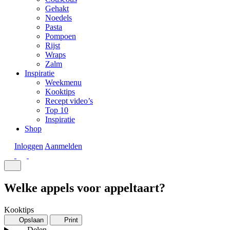
Gehakt
Noedels
Pasta
Pompoen
Rijst
Wraps
Zalm
Inspiratie
Weekmenu
Kooktips
Recept video’s
Top 10
Inspiratie
Shop
Inloggen
Aanmelden
Welke appels voor appeltaart?
Kooktips
Opslaan
Print
Delen