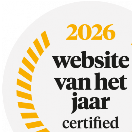
De Goudreinet is dé appeltaartklassieker. Deze appel is fris, stevig e
Lekker fris met Elstar
Elstar is een andere topkeuze voor appeltaart. Deze appel is sappig en 
Experimenteer met Granny Smith
Houd je van een friszure bite in je appeltaart? Dan is Granny Smith j
Pro tip: verschillende soorten mixen!
Wij gebruik graag verschillende appelsoorten in één taart. Mix zoete en 
Welke appel je ook kiest, je appeltaart zal sowieso heerlijk ruiken en