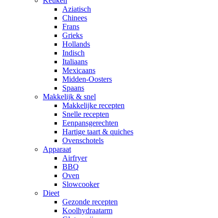
Keuken
Aziatisch
Chinees
Frans
Grieks
Hollands
Indisch
Italiaans
Mexicaans
Midden-Oosters
Spaans
Makkelijk & snel
Makkelijke recepten
Snelle recepten
Eenpansgerechten
Hartige taart & quiches
Ovenschotels
Apparaat
Airfryer
BBQ
Oven
Slowcooker
Dieet
Gezonde recepten
Koolhydraatarm