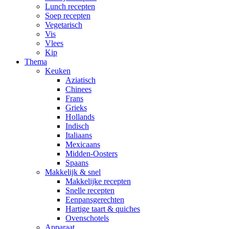
Lunch recepten
Soep recepten
Vegetarisch
Vis
Vlees
Kip
Thema
Keuken
Aziatisch
Chinees
Frans
Grieks
Hollands
Indisch
Italiaans
Mexicaans
Midden-Oosters
Spaans
Makkelijk & snel
Makkelijke recepten
Snelle recepten
Eenpansgerechten
Hartige taart & quiches
Ovenschotels
Apparaat