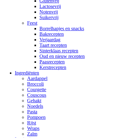
Glutenvrij
Lactosevrij
Notenvrij
Suikervrij
Feest
Borrelhapjes en snacks
Bakrecepten
Verjaardag
Taart recepten
Sinterklaas recepten
Oud en nieuw recepten
Paasrecepten
Kerstrecepten
Ingrediënten
Aardappel
Broccoli
Courgette
Couscous
Gehakt
Noedels
Pasta
Pompoen
Rijst
Wraps
Zalm