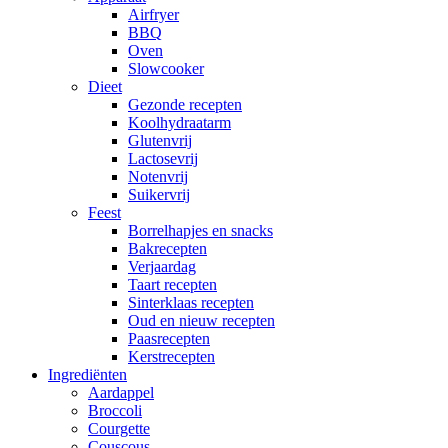
Airfryer
BBQ
Oven
Slowcooker
Dieet
Gezonde recepten
Koolhydraatarm
Glutenvrij
Lactosevrij
Notenvrij
Suikervrij
Feest
Borrelhapjes en snacks
Bakrecepten
Verjaardag
Taart recepten
Sinterklaas recepten
Oud en nieuw recepten
Paasrecepten
Kerstrecepten
Ingrediënten
Aardappel
Broccoli
Courgette
Couscous