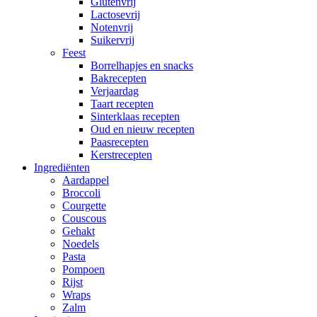
Glutenvrij
Lactosevrij
Notenvrij
Suikervrij
Feest
Borrelhapjes en snacks
Bakrecepten
Verjaardag
Taart recepten
Sinterklaas recepten
Oud en nieuw recepten
Paasrecepten
Kerstrecepten
Ingrediënten
Aardappel
Broccoli
Courgette
Couscous
Gehakt
Noedels
Pasta
Pompoen
Rijst
Wraps
Zalm