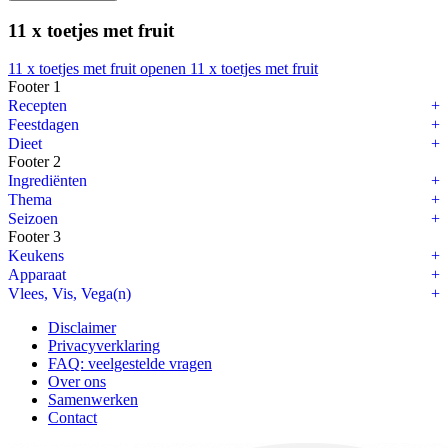
11 x toetjes met fruit
11 x toetjes met fruit openen
11 x toetjes met fruit
Footer 1
Video: Kooktip Pompoen snijden
Recepten
Feestdagen
Eigenlijk is deze video overbodig, want als je alleen flespompoenen 
Dieet
Footer 2
Eigenwijs? (net zoals ik) dan heb je vast iets aan deze video. Pompoen
Ingrediënten
Thema
Klik
hier
als je de video niet kunt zien en vergeet je niet te
abonneren.
Seizoen
Footer 3
Keukens
Apparaat
Vlees, Vis, Vega(n)
Disclaimer
Privacyverklaring
FAQ: veelgestelde vragen
Over ons
Samenwerken
Contact