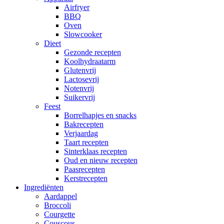
Airfryer
BBQ
Oven
Slowcooker
Dieet
Gezonde recepten
Koolhydraatarm
Glutenvrij
Lactosevrij
Notenvrij
Suikervrij
Feest
Borrelhapjes en snacks
Bakrecepten
Verjaardag
Taart recepten
Sinterklaas recepten
Oud en nieuw recepten
Paasrecepten
Kerstrecepten
Ingrediënten
Aardappel
Broccoli
Courgette
Couscous