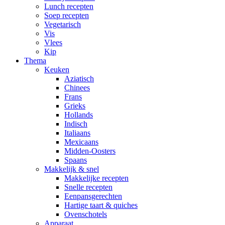
Lunch recepten
Soep recepten
Vegetarisch
Vis
Vlees
Kip
Thema
Keuken
Aziatisch
Chinees
Frans
Grieks
Hollands
Indisch
Italiaans
Mexicaans
Midden-Oosters
Spaans
Makkelijk & snel
Makkelijke recepten
Snelle recepten
Eenpansgerechten
Hartige taart & quiches
Ovenschotels
Apparaat