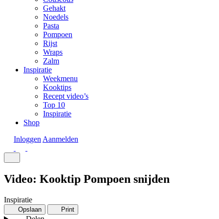
Gehakt
Noedels
Pasta
Pompoen
Rijst
Wraps
Zalm
Inspiratie
Weekmenu
Kooktips
Recept video’s
Top 10
Inspiratie
Shop
Inloggen
Aanmelden
Video: Kooktip Pompoen snijden
Inspiratie
Opslaan
Print
Delen