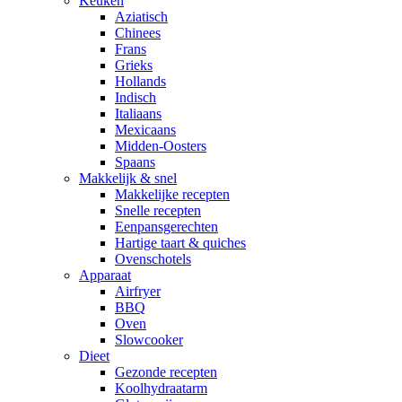
Keuken
Aziatisch
Chinees
Frans
Grieks
Hollands
Indisch
Italiaans
Mexicaans
Midden-Oosters
Spaans
Makkelijk & snel
Makkelijke recepten
Snelle recepten
Eenpansgerechten
Hartige taart & quiches
Ovenschotels
Apparaat
Airfryer
BBQ
Oven
Slowcooker
Dieet
Gezonde recepten
Koolhydraatarm