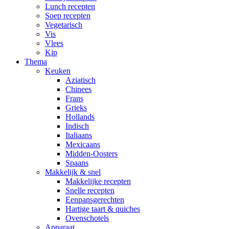
Lunch recepten
Soep recepten
Vegetarisch
Vis
Vlees
Kip
Thema
Keuken
Aziatisch
Chinees
Frans
Grieks
Hollands
Indisch
Italiaans
Mexicaans
Midden-Oosters
Spaans
Makkelijk & snel
Makkelijke recepten
Snelle recepten
Eenpansgerechten
Hartige taart & quiches
Ovenschotels
Apparaat