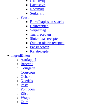
Glutenvrij
Lactosevrij
Notenvrij
Suikervrij
Feest
Borrelhapjes en snacks
Bakrecepten
Verjaardag
Taart recepten
Sinterklaas recepten
Oud en nieuw recepten
Paasrecepten
Kerstrecepten
Ingrediënten
Aardappel
Broccoli
Courgette
Couscous
Gehakt
Noedels
Pasta
Pompoen
Rijst
Wraps
Zalm