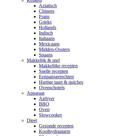
Keuken
Aziatisch
Chinees
Frans
Grieks
Hollands
Indisch
Italiaans
Mexicaans
Midden-Oosters
Spaans
Makkelijk & snel
Makkelijke recepten
Snelle recepten
Eenpansgerechten
Hartige taart & quiches
Ovenschotels
Apparaat
Airfryer
BBQ
Oven
Slowcooker
Dieet
Gezonde recepten
Koolhydraatarm