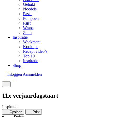
Gehakt
Noedels
Pasta
Pompoen
Rijst
Wraps
Zalm
Inspiratie
Weekmenu
Kooktips
Recept video’s
Top 10
Inspiratie
Shop
Inloggen
Aanmelden
11x verjaardagstaart
Inspiratie
Opslaan
Print
Delen