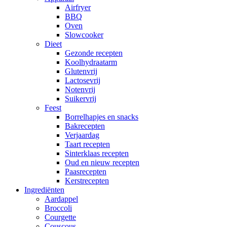
Airfryer
BBQ
Oven
Slowcooker
Dieet
Gezonde recepten
Koolhydraatarm
Glutenvrij
Lactosevrij
Notenvrij
Suikervrij
Feest
Borrelhapjes en snacks
Bakrecepten
Verjaardag
Taart recepten
Sinterklaas recepten
Oud en nieuw recepten
Paasrecepten
Kerstrecepten
Ingrediënten
Aardappel
Broccoli
Courgette
Couscous