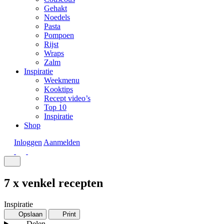
Gehakt
Noedels
Pasta
Pompoen
Rijst
Wraps
Zalm
Inspiratie
Weekmenu
Kooktips
Recept video’s
Top 10
Inspiratie
Shop
Inloggen
Aanmelden
7 x venkel recepten
Inspiratie
Opslaan
Print
Delen