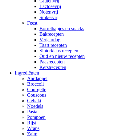
Glutenvrij
Lactosevrij
Notenvrij
Suikervrij
Feest
Borrelhapjes en snacks
Bakrecepten
Verjaardag
Taart recepten
Sinterklaas recepten
Oud en nieuw recepten
Paasrecepten
Kerstrecepten
Ingrediënten
Aardappel
Broccoli
Courgette
Couscous
Gehakt
Noedels
Pasta
Pompoen
Rijst
Wraps
Zalm