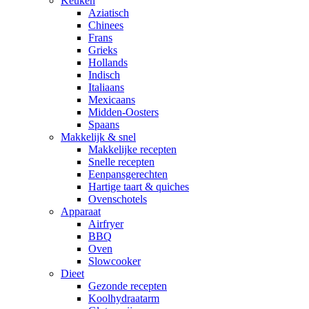
Keuken
Aziatisch
Chinees
Frans
Grieks
Hollands
Indisch
Italiaans
Mexicaans
Midden-Oosters
Spaans
Makkelijk & snel
Makkelijke recepten
Snelle recepten
Eenpansgerechten
Hartige taart & quiches
Ovenschotels
Apparaat
Airfryer
BBQ
Oven
Slowcooker
Dieet
Gezonde recepten
Koolhydraatarm