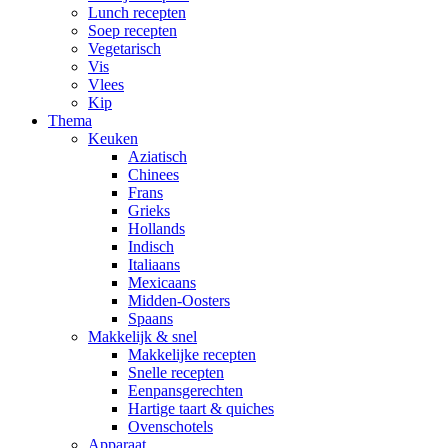
Lunch recepten
Soep recepten
Vegetarisch
Vis
Vlees
Kip
Thema
Keuken
Aziatisch
Chinees
Frans
Grieks
Hollands
Indisch
Italiaans
Mexicaans
Midden-Oosters
Spaans
Makkelijk & snel
Makkelijke recepten
Snelle recepten
Eenpansgerechten
Hartige taart & quiches
Ovenschotels
Apparaat