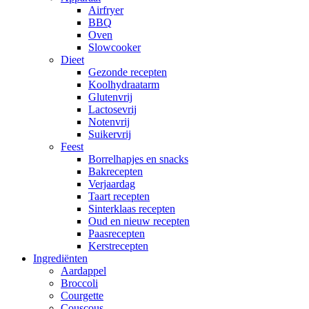
Airfryer
BBQ
Oven
Slowcooker
Dieet
Gezonde recepten
Koolhydraatarm
Glutenvrij
Lactosevrij
Notenvrij
Suikervrij
Feest
Borrelhapjes en snacks
Bakrecepten
Verjaardag
Taart recepten
Sinterklaas recepten
Oud en nieuw recepten
Paasrecepten
Kerstrecepten
Ingrediënten
Aardappel
Broccoli
Courgette
Couscous