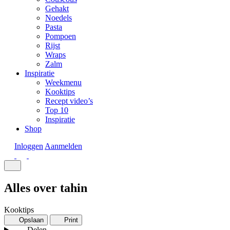
Gehakt
Noedels
Pasta
Pompoen
Rijst
Wraps
Zalm
Inspiratie
Weekmenu
Kooktips
Recept video’s
Top 10
Inspiratie
Shop
Inloggen
Aanmelden
Alles over tahin
Kooktips
Opslaan
Print
Delen