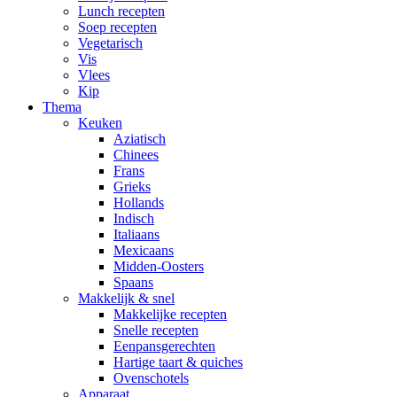
Lunch recepten
Soep recepten
Vegetarisch
Vis
Vlees
Kip
Thema
Keuken
Aziatisch
Chinees
Frans
Grieks
Hollands
Indisch
Italiaans
Mexicaans
Midden-Oosters
Spaans
Makkelijk & snel
Makkelijke recepten
Snelle recepten
Eenpansgerechten
Hartige taart & quiches
Ovenschotels
Apparaat