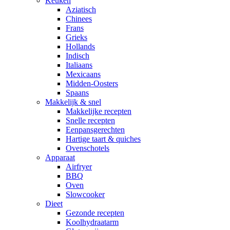
Keuken
Aziatisch
Chinees
Frans
Grieks
Hollands
Indisch
Italiaans
Mexicaans
Midden-Oosters
Spaans
Makkelijk & snel
Makkelijke recepten
Snelle recepten
Eenpansgerechten
Hartige taart & quiches
Ovenschotels
Apparaat
Airfryer
BBQ
Oven
Slowcooker
Dieet
Gezonde recepten
Koolhydraatarm