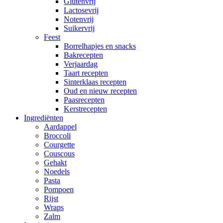
Glutenvrij
Lactosevrij
Notenvrij
Suikervrij
Feest
Borrelhapjes en snacks
Bakrecepten
Verjaardag
Taart recepten
Sinterklaas recepten
Oud en nieuw recepten
Paasrecepten
Kerstrecepten
Ingrediënten
Aardappel
Broccoli
Courgette
Couscous
Gehakt
Noedels
Pasta
Pompoen
Rijst
Wraps
Zalm