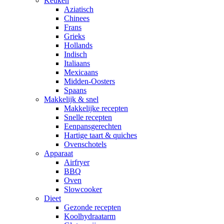
Keuken
Aziatisch
Chinees
Frans
Grieks
Hollands
Indisch
Italiaans
Mexicaans
Midden-Oosters
Spaans
Makkelijk & snel
Makkelijke recepten
Snelle recepten
Eenpansgerechten
Hartige taart & quiches
Ovenschotels
Apparaat
Airfryer
BBQ
Oven
Slowcooker
Dieet
Gezonde recepten
Koolhydraatarm