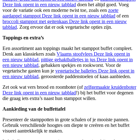
Deze link opent in een nieuw tabblad
doen het altijd goed. Voeg
voor de variatie ook een moderne twist toe, zoals een
zoete
aardappel stamppot
Deze link opent in een nieuw tabblad
of een
broccoli stamppot met geitenkaas
Deze link opent in een nieuw
tabblad
.
Zorg ervoor dat er ook vegetarische opties zijn.
Toppings en extra’s
Een assortiment aan toppings maakt het stamppot buffet compleet.
Denk aan klassiekers zoals
Vlaams stoofvlees
Deze link opent in
een nieuw tabblad
,
pittige gehaktballetjes in jus
Deze link opent in
een nieuw tabblad
, gebakken spekjes en rookworst. Voor de
vegetarische gasten kun je
vegetarische balletjes
Deze link opent in
een nieuw tabblad
, geroosterde paddenstoelen of kaas aanbieden.
Zet ook wat vers brood en roomboter (of
zelfgemaakte kruidenboter
Deze link opent in een nieuw tabblad
!) bij het buffet voor degenen
die graag iets extra’s naast hun stamppot willen.
Aankleding van de buffettafel
Presenteer de stamppotten in grote schalen of je mooiste pannen.
Gebruik verschillende hoogtes om diepte te creëren en het buffet
visueel aantrekkelijk te maken.