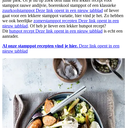
juiste plek. Of je nu op zoek bent naar een lekker recept voor
stamppot rauwe andijvie, boerenkool stamppot of een klassieke
zuurkoolstamppot
Deze link opent in een nieuw tabblad
of liever
gaat voor een lekkere stamppot variatie, hier vind je het. Zo hebben
we ook heerlijke
zomerstamppot recepten
Deze link opent in een
nieuw tabblad
. Of heb je liever een lekker hutspot recept?
Dit
hutspot recept
Deze link opent in een nieuw tabblad
is echt een
aanrader.
Al onze stamppot recepten vind je hier.
Deze link opent in een
nieuw tabblad