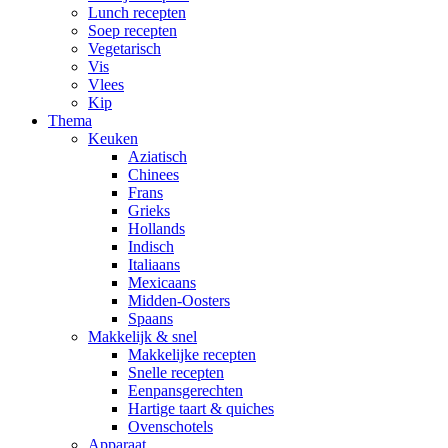
Lunch recepten
Soep recepten
Vegetarisch
Vis
Vlees
Kip
Thema
Keuken
Aziatisch
Chinees
Frans
Grieks
Hollands
Indisch
Italiaans
Mexicaans
Midden-Oosters
Spaans
Makkelijk & snel
Makkelijke recepten
Snelle recepten
Eenpansgerechten
Hartige taart & quiches
Ovenschotels
Apparaat