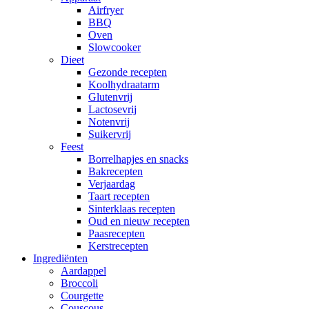
Airfryer
BBQ
Oven
Slowcooker
Dieet
Gezonde recepten
Koolhydraatarm
Glutenvrij
Lactosevrij
Notenvrij
Suikervrij
Feest
Borrelhapjes en snacks
Bakrecepten
Verjaardag
Taart recepten
Sinterklaas recepten
Oud en nieuw recepten
Paasrecepten
Kerstrecepten
Ingrediënten
Aardappel
Broccoli
Courgette
Couscous