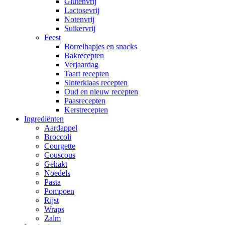
Glutenvrij
Lactosevrij
Notenvrij
Suikervrij
Feest
Borrelhapjes en snacks
Bakrecepten
Verjaardag
Taart recepten
Sinterklaas recepten
Oud en nieuw recepten
Paasrecepten
Kerstrecepten
Ingrediënten
Aardappel
Broccoli
Courgette
Couscous
Gehakt
Noedels
Pasta
Pompoen
Rijst
Wraps
Zalm