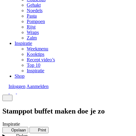
Gehakt
Noedels
Pasta
Pompoen
Rijst
Wraps
Zalm
Inspiratie
Weekmenu
Kooktips
Recept video’s
Top 10
Inspiratie
Shop
Inloggen
Aanmelden
Stamppot buffet maken doe je zo
Inspiratie
Opslaan
Print
Delen