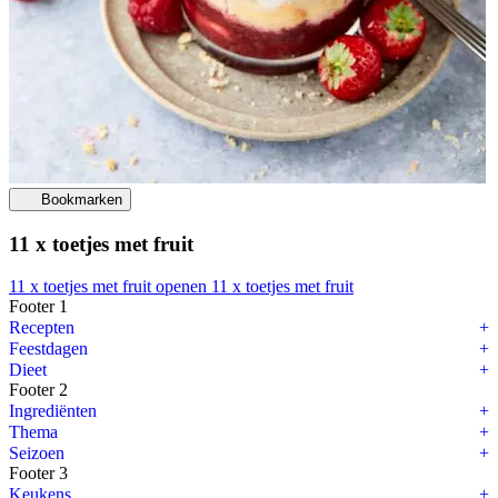
Bookmarken
11 x toetjes met fruit
11 x toetjes met fruit openen
11 x toetjes met fruit
Footer 1
Stamppot buffet maken doe je zo
Recepten
Feestdagen
Ben jij ook zo dol op stamppot? Dan is een
stamppot buffet
een fantas
Dieet
Footer 2
Stamppot buffet maken doe je zo
Ingrediënten
Thema
Diversiteit in keuze
Seizoen
Footer 3
Begin met het kiezen van verschillende soorten stamppotten. Klassiek
Keukens