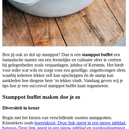
Ben jij ook zo dol op stamppot? Dan is een
stamppot buffet
een
fantastische manier om een feestelijke en culinaire sfeer te creëren
bij gelegenheden zoals verjaardagen, jubilea of Kerstmis. Het biedt
voor ieder wat wils en zorgt voor een gezellige, ongedwongen sfeer,
waarbij iedereen lekker zelf kan opscheppen én de stamp kan
aankleden hoe diegene hem ‘m lekker vindt. Vandaag geven wij je
tips hoe je een succesvol stamppot buffet kunt organiseren.
Stamppot buffet maken doe je zo
Diversiteit in keuze
Begin met het kiezen van verschillende soorten stamppotten.
Klassiekers zoals
boerenkool-
Deze link opent in een nieuw tabblad
,
hutspot-
Deze link opent in een nieuw tabblad
en
zuurkoolstamppot