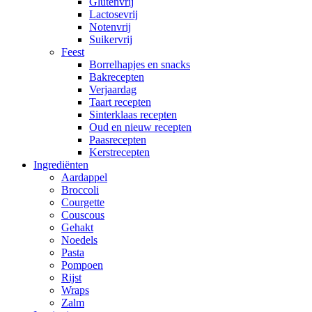
Glutenvrij
Lactosevrij
Notenvrij
Suikervrij
Feest
Borrelhapjes en snacks
Bakrecepten
Verjaardag
Taart recepten
Sinterklaas recepten
Oud en nieuw recepten
Paasrecepten
Kerstrecepten
Ingrediënten
Aardappel
Broccoli
Courgette
Couscous
Gehakt
Noedels
Pasta
Pompoen
Rijst
Wraps
Zalm