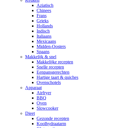
Keuken
Aziatisch
Chinees
Frans
Grieks
Hollands
Indisch
Italiaans
Mexicaans
Midden-Oosters
Spaans
Makkelijk & snel
Makkelijke recepten
Snelle recepten
Eenpansgerechten
Hartige taart & quiches
Ovenschotels
Apparaat
Airfryer
BBQ
Oven
Slowcooker
Dieet
Gezonde recepten
Koolhydraatarm