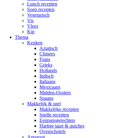
Lunch recepten
Soep recepten
Vegetarisch
Vis
Vlees
Kip
Thema
Keuken
Aziatisch
Chinees
Frans
Grieks
Hollands
Indisch
Italiaans
Mexicaans
Midden-Oosters
Spaans
Makkelijk & snel
Makkelijke recepten
Snelle recepten
Eenpansgerechten
Hartige taart & quiches
Ovenschotels
Apparaat