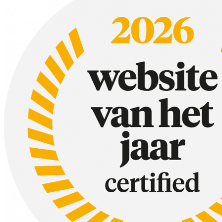
Wat zijn de nadelen van een slowcooker?
Geen apparaat is perfect, en dat geldt ook voor de slowcooker. Het gro
Hoe werkt een slowcooker?
Het concept is simpel: een slowcooker heeft een keramische binnenpan d
Wat maak je met een slowcooker?
De lijst met gerechten die je kunt maken is eindeloos. Denk aan
stoof
Al onze slowcooker recepten vind je hier.
Verbruikt een slowcooker veel energie?
Een veelgestelde vraag: hoe zit het met het stroomverbruik? Het antw
Een slowcooker verbruikt gemiddeld zo’n 0,7 tot 0,9 kWh tijdens een ko
Kortom: een slowcooker is een investering in gemak, smaak en tijd. Het