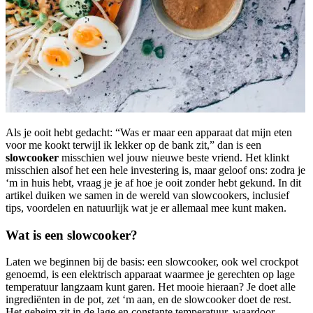
Als je ooit hebt gedacht: “Was er maar een apparaat dat mijn eten
voor me kookt terwijl ik lekker op de bank zit,” dan is een
slowcooker
misschien wel jouw nieuwe beste vriend. Het klinkt
misschien alsof het een hele investering is, maar geloof ons: zodra je
‘m in huis hebt, vraag je je af hoe je ooit zonder hebt gekund. In dit
artikel duiken we samen in de wereld van slowcookers, inclusief
tips, voordelen en natuurlijk wat je er allemaal mee kunt maken.
Wat is een slowcooker?
Laten we beginnen bij de basis: een slowcooker, ook wel crockpot
genoemd, is een elektrisch apparaat waarmee je gerechten op lage
temperatuur langzaam kunt garen. Het mooie hieraan? Je doet alle
ingrediënten in de pot, zet ‘m aan, en de slowcooker doet de rest.
Het geheim zit in de lage en constante temperatuur, waardoor