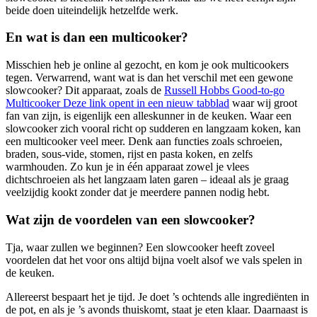
beide doen uiteindelijk hetzelfde werk.
En wat is dan een multicooker?
Misschien heb je online al gezocht, en kom je ook multicookers
tegen. Verwarrend, want wat is dan het verschil met een gewone
slowcooker? Dit apparaat, zoals de
Russell Hobbs Good-to-go
Multicooker
Deze link opent in een nieuw tabblad
waar wij groot
fan van zijn, is eigenlijk een alleskunner in de keuken. Waar een
slowcooker zich vooral richt op sudderen en langzaam koken, kan
een multicooker veel meer. Denk aan functies zoals schroeien,
braden, sous-vide, stomen, rijst en pasta koken, en zelfs
warmhouden. Zo kun je in één apparaat zowel je vlees
dichtschroeien als het langzaam laten garen – ideaal als je graag
veelzijdig kookt zonder dat je meerdere pannen nodig hebt.
Wat zijn de voordelen van een slowcooker?
Tja, waar zullen we beginnen? Een slowcooker heeft zoveel
voordelen dat het voor ons altijd bijna voelt alsof we vals spelen in
de keuken.
Allereerst bespaart het je tijd. Je doet ’s ochtends alle ingrediënten in
de pot, en als je ’s avonds thuiskomt, staat je eten klaar. Daarnaast is