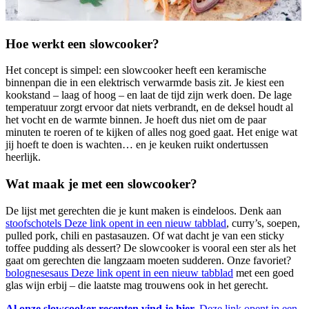
Hoe werkt een slowcooker?
Het concept is simpel: een slowcooker heeft een keramische
binnenpan die in een elektrisch verwarmde basis zit. Je kiest een
kookstand – laag of hoog – en laat de tijd zijn werk doen. De lage
temperatuur zorgt ervoor dat niets verbrandt, en de deksel houdt al
het vocht en de warmte binnen. Je hoeft dus niet om de paar
minuten te roeren of te kijken of alles nog goed gaat. Het enige wat
jij hoeft te doen is wachten… en je keuken ruikt ondertussen
heerlijk.
Wat maak je met een slowcooker?
De lijst met gerechten die je kunt maken is eindeloos. Denk aan
stoofschotels
Deze link opent in een nieuw tabblad
, curry’s, soepen,
pulled pork, chili en pastasauzen. Of wat dacht je van een sticky
toffee pudding als dessert? De slowcooker is vooral een ster als het
gaat om gerechten die langzaam moeten sudderen. Onze favoriet?
bolognesesaus
Deze link opent in een nieuw tabblad
met een goed
glas wijn erbij – die laatste mag trouwens ook in het gerecht.
Al onze slowcooker recepten vind je hier.
Deze link opent in een