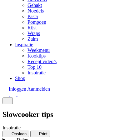
Gehakt
Noedels
Pasta
Pompoen
Rijst
Wraps
Zalm
Inspiratie
Weekmenu
Kooktips
Recept video’s
Top 10
Inspiratie
Shop
Inloggen
Aanmelden
Slowcooker tips
Inspiratie
Opslaan
Print
Delen