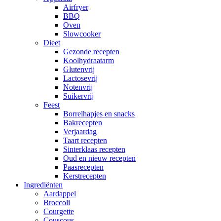
Airfryer
BBQ
Oven
Slowcooker
Dieet
Gezonde recepten
Koolhydraatarm
Glutenvrij
Lactosevrij
Notenvrij
Suikervrij
Feest
Borrelhapjes en snacks
Bakrecepten
Verjaardag
Taart recepten
Sinterklaas recepten
Oud en nieuw recepten
Paasrecepten
Kerstrecepten
Ingrediënten
Aardappel
Broccoli
Courgette
Couscous