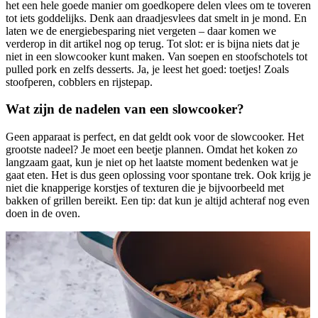
het een hele goede manier om goedkopere delen vlees om te toveren
tot iets goddelijks. Denk aan draadjesvlees dat smelt in je mond. En
laten we de energiebesparing niet vergeten – daar komen we
verderop in dit artikel nog op terug. Tot slot: er is bijna niets dat je
niet in een slowcooker kunt maken. Van soepen en stoofschotels tot
pulled pork en zelfs desserts. Ja, je leest het goed: toetjes! Zoals
stoofperen, cobblers en rijstepap.
Wat zijn de nadelen van een slowcooker?
Geen apparaat is perfect, en dat geldt ook voor de slowcooker. Het
grootste nadeel? Je moet een beetje plannen. Omdat het koken zo
langzaam gaat, kun je niet op het laatste moment bedenken wat je
gaat eten. Het is dus geen oplossing voor spontane trek. Ook krijg je
niet die knapperige korstjes of texturen die je bijvoorbeeld met
bakken of grillen bereikt. Een tip: dat kun je altijd achteraf nog even
doen in de oven.