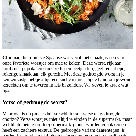
Chorizo
, die robuuste Spaanse worst vol met smaak, is een van
onze favoriete worstjes om mee te koken. Deze worst, rijk aan
knoflook, paprika en soms zelfs een beetje chili, geeft een diepe,
rokerige smaak aan elk gerecht. Met deze gedroogde worst in je
keukenkastje heb je altijd een snelle manier bij de hand om gewone
gerechten om te toveren in iets bijzonders. Wij geven je graag wat
tips!
Verse of gedroogde worst?
Maar wat is nu precies het verschil tussen verse en gedroogde
chorizo? Verse worstjes (niet altijd te vinden in de supermarkt, maar
wel bij de betere (online) supermarkt) moet worden gebakken en
heeft een zachtere textuur. De gedroogde variant daarentegen, is
harder, kan in plakjes of blokjes gesneden worden en wordt vaak