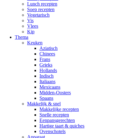
Lunch recepten
Soep recepten
Vegetarisch
Vis
Vlees
Kip
Thema
Keuken
Aziatisch
Chinees
Frans
Grieks
Hollands
Indisch
Italiaans
Mexicaans
Midden-Oosters
Spaans
Makkelijk & snel
Makkelijke recepten
Snelle recepten
Eenpansgerechten
Hartige taart & quiches
Ovenschotels
Apparaat