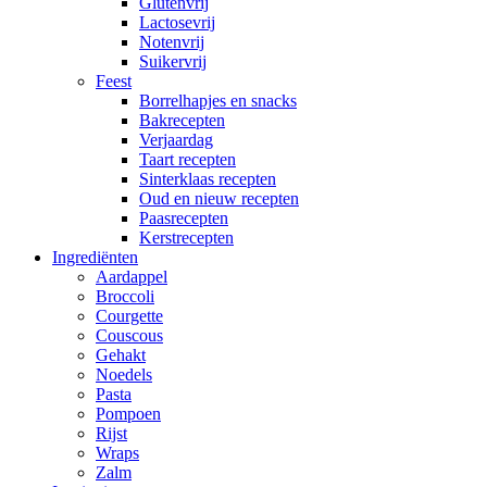
Glutenvrij
Lactosevrij
Notenvrij
Suikervrij
Feest
Borrelhapjes en snacks
Bakrecepten
Verjaardag
Taart recepten
Sinterklaas recepten
Oud en nieuw recepten
Paasrecepten
Kerstrecepten
Ingrediënten
Aardappel
Broccoli
Courgette
Couscous
Gehakt
Noedels
Pasta
Pompoen
Rijst
Wraps
Zalm