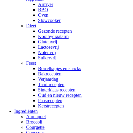
Airfryer
BBQ
Oven
Slowcooker
Dieet
Gezonde recepten
Koolhydraatarm
Glutenvrij
Lactosevrij
Notenvrij
Suikervrij
Feest
Borrelhapjes en snacks
Bakrecepten
Verjaardag
Taart recepten
Sinterklaas recepten
Oud en nieuw recepten
Paasrecepten
Kerstrecepten
Ingrediënten
Aardappel
Broccoli
Courgette
Couscous