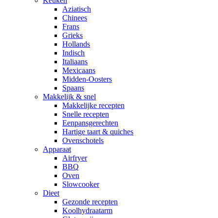
Keuken
Aziatisch
Chinees
Frans
Grieks
Hollands
Indisch
Italiaans
Mexicaans
Midden-Oosters
Spaans
Makkelijk & snel
Makkelijke recepten
Snelle recepten
Eenpansgerechten
Hartige taart & quiches
Ovenschotels
Apparaat
Airfryer
BBQ
Oven
Slowcooker
Dieet
Gezonde recepten
Koolhydraatarm