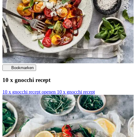
Bookmarken
10 x gnocchi recept
10 x gnocchi recept openen
10 x gnocchi recept