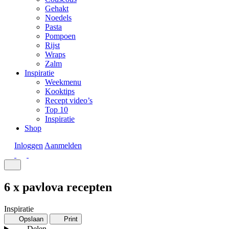
Gehakt
Noedels
Pasta
Pompoen
Rijst
Wraps
Zalm
Inspiratie
Weekmenu
Kooktips
Recept video’s
Top 10
Inspiratie
Shop
Inloggen
Aanmelden
6 x pavlova recepten
Inspiratie
Opslaan
Print
Delen