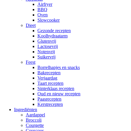
Airfryer
BBQ
Oven
Slowcooker
Dieet
Gezonde recepten
Koolhydraatarm
Glutenvrij
Lactosevrij
Notenvrij
Suikervrij
Feest
Borrelhapjes en snacks
Bakrecepten
Verjaardag
Taart recepten
Sinterklaas recepten
Oud en nieuw recepten
Paasrecepten
Kerstrecepten
Ingrediënten
Aardappel
Broccoli
Courgette
Couscous