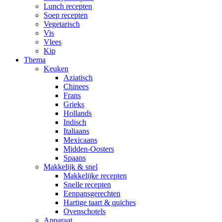
Lunch recepten
Soep recepten
Vegetarisch
Vis
Vlees
Kip
Thema
Keuken
Aziatisch
Chinees
Frans
Grieks
Hollands
Indisch
Italiaans
Mexicaans
Midden-Oosters
Spaans
Makkelijk & snel
Makkelijke recepten
Snelle recepten
Eenpansgerechten
Hartige taart & quiches
Ovenschotels
Apparaat