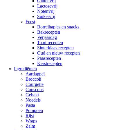
Glutenvrij
Lactosevrij
Notenvrij
Suikervrij
Feest
Borrelhapjes en snacks
Bakrecepten
Verjaardag
Taart recepten
Sinterklaas recepten
Oud en nieuw recepten
Paasrecepten
Kerstrecepten
Ingrediënten
Aardappel
Broccoli
Courgette
Couscous
Gehakt
Noedels
Pasta
Pompoen
Rijst
Wraps
Zalm