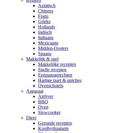
Keuken
Aziatisch
Chinees
Frans
Grieks
Hollands
Indisch
Italiaans
Mexicaans
Midden-Oosters
Spaans
Makkelijk & snel
Makkelijke recepten
Snelle recepten
Eenpansgerechten
Hartige taart & quiches
Ovenschotels
Apparaat
Airfryer
BBQ
Oven
Slowcooker
Dieet
Gezonde recepten
Koolhydraatarm