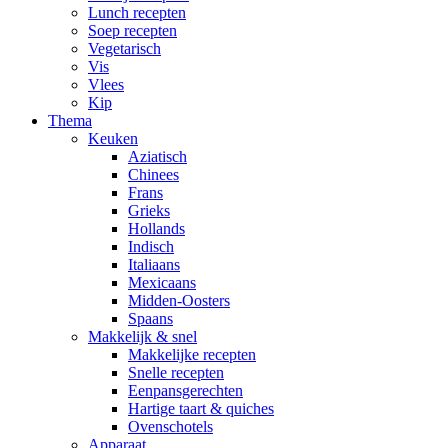
Lunch recepten
Soep recepten
Vegetarisch
Vis
Vlees
Kip
Thema
Keuken
Aziatisch
Chinees
Frans
Grieks
Hollands
Indisch
Italiaans
Mexicaans
Midden-Oosters
Spaans
Makkelijk & snel
Makkelijke recepten
Snelle recepten
Eenpansgerechten
Hartige taart & quiches
Ovenschotels
Apparaat