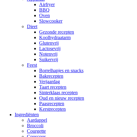
Airfryer
BBQ
Oven
Slowcooker
Dieet
Gezonde recepten
Koolhydraatarm
Glutenvrij
Lactosevrij
Notenvrij
Suikervrij
Feest
Borrelhapjes en snacks
Bakrecepten
Verjaardag
Taart recepten
Sinterklaas recepten
Oud en nieuw recepten
Paasrecepten
Kerstrecepten
Ingrediënten
Aardappel
Broccoli
Courgette
Couscous