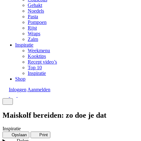
Gehakt
Noedels
Pasta
Pompoen
Rijst
Wraps
Zalm
Inspiratie
Weekmenu
Kooktips
Recept video’s
Top 10
Inspiratie
Shop
Inloggen
Aanmelden
Maiskolf bereiden: zo doe je dat
Inspiratie
Opslaan
Print
Delen