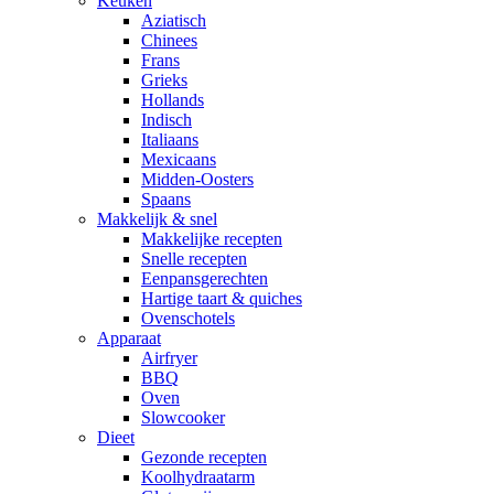
Keuken
Aziatisch
Chinees
Frans
Grieks
Hollands
Indisch
Italiaans
Mexicaans
Midden-Oosters
Spaans
Makkelijk & snel
Makkelijke recepten
Snelle recepten
Eenpansgerechten
Hartige taart & quiches
Ovenschotels
Apparaat
Airfryer
BBQ
Oven
Slowcooker
Dieet
Gezonde recepten
Koolhydraatarm