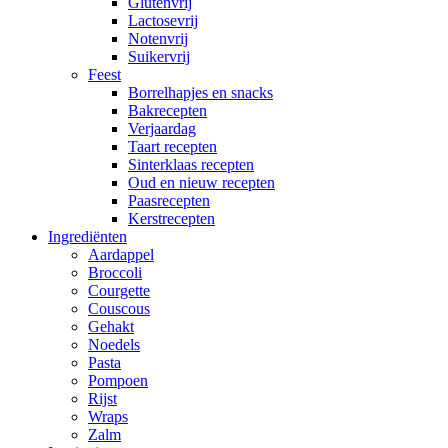
Glutenvrij
Lactosevrij
Notenvrij
Suikervrij
Feest
Borrelhapjes en snacks
Bakrecepten
Verjaardag
Taart recepten
Sinterklaas recepten
Oud en nieuw recepten
Paasrecepten
Kerstrecepten
Ingrediënten
Aardappel
Broccoli
Courgette
Couscous
Gehakt
Noedels
Pasta
Pompoen
Rijst
Wraps
Zalm