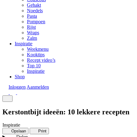
Gehakt
Noedels
Pasta
Pompoen
Rijst
Wraps
Zalm
Inspiratie
Weekmenu
Kooktips
Recept video’s
Top 10
Inspiratie
Shop
Inloggen
Aanmelden
Kerstontbijt ideeën: 10 lekkere recepten
Inspiratie
Opslaan
Print
Delen