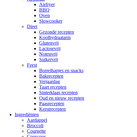
Airfryer
BBQ
Oven
Slowcooker
Dieet
Gezonde recepten
Koolhydraatarm
Glutenvrij
Lactosevrij
Notenvrij
Suikervrij
Feest
Borrelhapjes en snacks
Bakrecepten
Verjaardag
Taart recepten
Sinterklaas recepten
Oud en nieuw recepten
Paasrecepten
Kerstrecepten
Ingrediënten
Aardappel
Broccoli
Courgette
Couscous