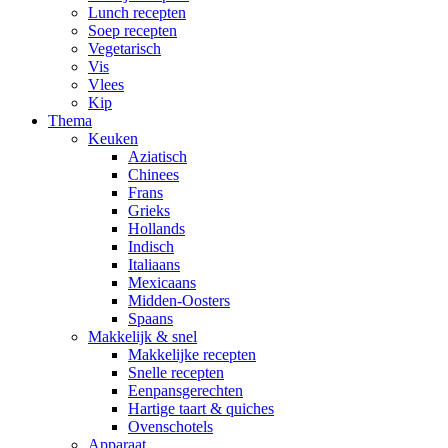
Lunch recepten
Soep recepten
Vegetarisch
Vis
Vlees
Kip
Thema
Keuken
Aziatisch
Chinees
Frans
Grieks
Hollands
Indisch
Italiaans
Mexicaans
Midden-Oosters
Spaans
Makkelijk & snel
Makkelijke recepten
Snelle recepten
Eenpansgerechten
Hartige taart & quiches
Ovenschotels
Apparaat