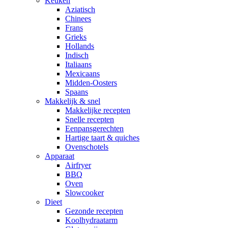
Keuken
Aziatisch
Chinees
Frans
Grieks
Hollands
Indisch
Italiaans
Mexicaans
Midden-Oosters
Spaans
Makkelijk & snel
Makkelijke recepten
Snelle recepten
Eenpansgerechten
Hartige taart & quiches
Ovenschotels
Apparaat
Airfryer
BBQ
Oven
Slowcooker
Dieet
Gezonde recepten
Koolhydraatarm