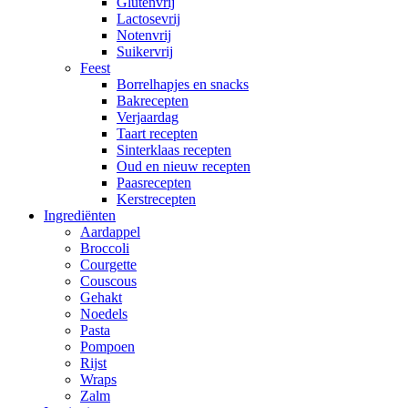
Glutenvrij
Lactosevrij
Notenvrij
Suikervrij
Feest
Borrelhapjes en snacks
Bakrecepten
Verjaardag
Taart recepten
Sinterklaas recepten
Oud en nieuw recepten
Paasrecepten
Kerstrecepten
Ingrediënten
Aardappel
Broccoli
Courgette
Couscous
Gehakt
Noedels
Pasta
Pompoen
Rijst
Wraps
Zalm