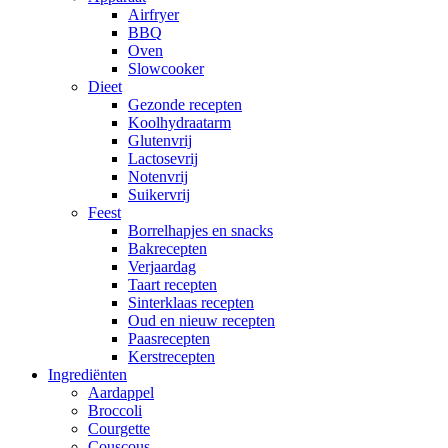
Airfryer
BBQ
Oven
Slowcooker
Dieet
Gezonde recepten
Koolhydraatarm
Glutenvrij
Lactosevrij
Notenvrij
Suikervrij
Feest
Borrelhapjes en snacks
Bakrecepten
Verjaardag
Taart recepten
Sinterklaas recepten
Oud en nieuw recepten
Paasrecepten
Kerstrecepten
Ingrediënten
Aardappel
Broccoli
Courgette
Couscous