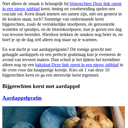
Niet alleen de smaak is belangrijk bij
bijgerechten
Deze link opent
in een nieuw tabblad
kerst; timing en voorbereiding spelen een
cruciale rol. Kerst draait immers om samen zijn, niet om gestrest in
de keuken staan, toch? Sommige van onderstaande kerst
bijgerechten, zoals de verrukkelijke stoofperen, de geroosterde
wortelen of spruitjes, en de bloemkoolpuree, kun je gerust een dag
van tevoren bereiden. Hierdoor trekken de smaken nog beter in, en
hoef je op de dag zelf alleen nog maar op te warmen.
En wat dacht je van aardappelgratin? Dit romige gerecht met
gelaagde aardappels en een perfecte gratinlaag kun je eveneens de
avond van tevoren maken. Dan schuif je het tijdens het kerstdiner
alleen nog op een
bakplaat
Deze link opent in een nieuw tabblad
in
de oven voor dat knapperige korstje. Kies uit 1 van deze 10
bijgerechten kerst en ga een stressvrije kerst tegemoet.
Bijgerechten kerst met aardappel
Aardappelgratin