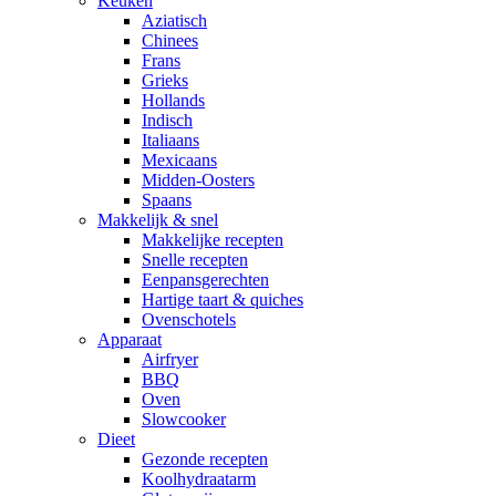
Keuken
Aziatisch
Chinees
Frans
Grieks
Hollands
Indisch
Italiaans
Mexicaans
Midden-Oosters
Spaans
Makkelijk & snel
Makkelijke recepten
Snelle recepten
Eenpansgerechten
Hartige taart & quiches
Ovenschotels
Apparaat
Airfryer
BBQ
Oven
Slowcooker
Dieet
Gezonde recepten
Koolhydraatarm