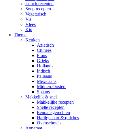
Lunch recepten
Soep recepten
Vegetarisch
Vis
Vlees
Kip
Thema
Keuken
Aziatisch
Chinees
Frans
Grieks
Hollands
Indisch
Italiaans
Mexicaans
Midden-Oosters
Spaans
Makkelijk & snel
Makkelijke recepten
Snelle recepten
Eenpansgerechten
Hartige taart & quiches
Ovenschotels
Apparaat