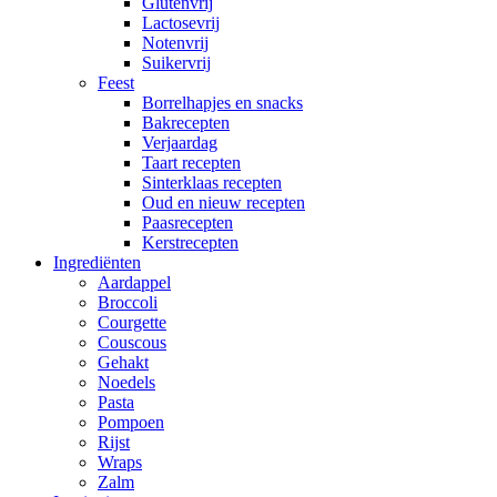
Glutenvrij
Lactosevrij
Notenvrij
Suikervrij
Feest
Borrelhapjes en snacks
Bakrecepten
Verjaardag
Taart recepten
Sinterklaas recepten
Oud en nieuw recepten
Paasrecepten
Kerstrecepten
Ingrediënten
Aardappel
Broccoli
Courgette
Couscous
Gehakt
Noedels
Pasta
Pompoen
Rijst
Wraps
Zalm