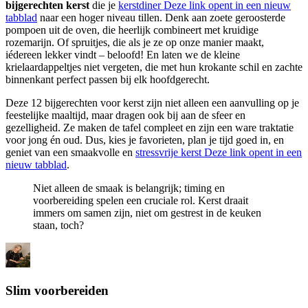
bijgerechten kerst
die je
kerstdiner
Deze link opent in een nieuw
tabblad
naar een hoger niveau tillen. Denk aan zoete geroosterde
pompoen uit de oven, die heerlijk combineert met kruidige
rozemarijn. Of spruitjes, die als je ze op onze manier maakt,
iédereen lekker vindt – beloofd! En laten we de kleine
krielaardappeltjes niet vergeten, die met hun krokante schil en zachte
binnenkant perfect passen bij elk hoofdgerecht.
Deze 12 bijgerechten voor kerst zijn niet alleen een aanvulling op je
feestelijke maaltijd, maar dragen ook bij aan de sfeer en
gezelligheid. Ze maken de tafel compleet en zijn een ware traktatie
voor jong én oud. Dus, kies je favorieten, plan je tijd goed in, en
geniet van een smaakvolle en
stressvrije kerst
Deze link opent in een
nieuw tabblad
.
Niet alleen de smaak is belangrijk; timing en
voorbereiding spelen een cruciale rol. Kerst draait
immers om samen zijn, niet om gestrest in de keuken
staan, toch?
Slim voorbereiden