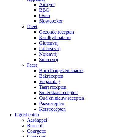
Airfryer
BBQ
Oven
Slowcooker
Dieet
Gezonde recepten
Koolhydraatarm
Glutenvrij
Lactosevrij
Notenvrij
Suikervrij
Feest
Borrelhapjes en snacks
Bakrecepten
Verjaardag
Taart recepten
Sinterklaas recepten
Oud en nieuw recepten
Paasrecepten
Kerstrecepten
Ingrediënten
Aardappel
Broccoli
Courgette
Couscous