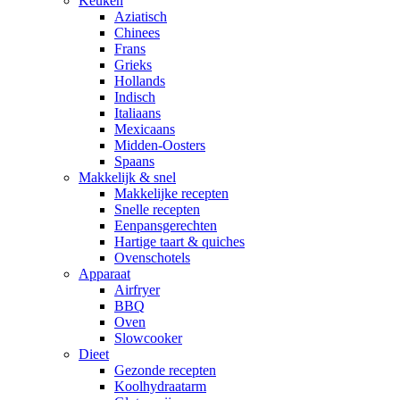
Keuken
Aziatisch
Chinees
Frans
Grieks
Hollands
Indisch
Italiaans
Mexicaans
Midden-Oosters
Spaans
Makkelijk & snel
Makkelijke recepten
Snelle recepten
Eenpansgerechten
Hartige taart & quiches
Ovenschotels
Apparaat
Airfryer
BBQ
Oven
Slowcooker
Dieet
Gezonde recepten
Koolhydraatarm