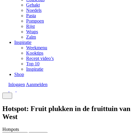
Gehakt
Noedels
Pasta
Pompoen
Rijst
Wraps
Zalm
Inspiratie
Weekmenu
Kooktips
Recept video’s
Top 10
Inspiratie
Shop
Inloggen
Aanmelden
Hotspot: Fruit plukken in de fruittuin van
West
Hotspots