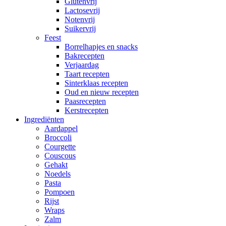
Glutenvrij
Lactosevrij
Notenvrij
Suikervrij
Feest
Borrelhapjes en snacks
Bakrecepten
Verjaardag
Taart recepten
Sinterklaas recepten
Oud en nieuw recepten
Paasrecepten
Kerstrecepten
Ingrediënten
Aardappel
Broccoli
Courgette
Couscous
Gehakt
Noedels
Pasta
Pompoen
Rijst
Wraps
Zalm