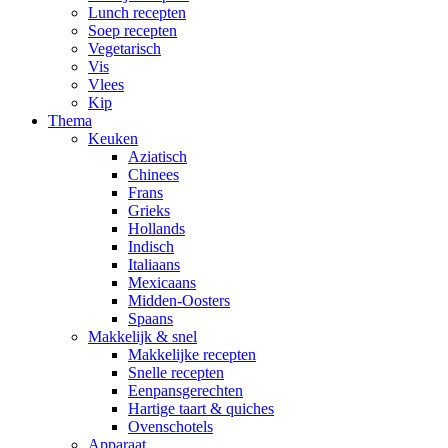
Lunch recepten
Soep recepten
Vegetarisch
Vis
Vlees
Kip
Thema
Keuken
Aziatisch
Chinees
Frans
Grieks
Hollands
Indisch
Italiaans
Mexicaans
Midden-Oosters
Spaans
Makkelijk & snel
Makkelijke recepten
Snelle recepten
Eenpansgerechten
Hartige taart & quiches
Ovenschotels
Apparaat