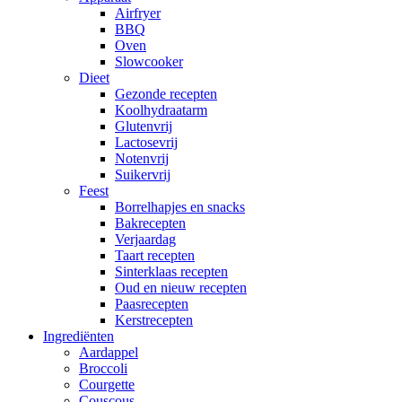
Airfryer
BBQ
Oven
Slowcooker
Dieet
Gezonde recepten
Koolhydraatarm
Glutenvrij
Lactosevrij
Notenvrij
Suikervrij
Feest
Borrelhapjes en snacks
Bakrecepten
Verjaardag
Taart recepten
Sinterklaas recepten
Oud en nieuw recepten
Paasrecepten
Kerstrecepten
Ingrediënten
Aardappel
Broccoli
Courgette
Couscous