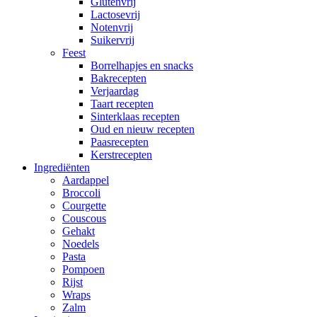
Glutenvrij
Lactosevrij
Notenvrij
Suikervrij
Feest
Borrelhapjes en snacks
Bakrecepten
Verjaardag
Taart recepten
Sinterklaas recepten
Oud en nieuw recepten
Paasrecepten
Kerstrecepten
Ingrediënten
Aardappel
Broccoli
Courgette
Couscous
Gehakt
Noedels
Pasta
Pompoen
Rijst
Wraps
Zalm