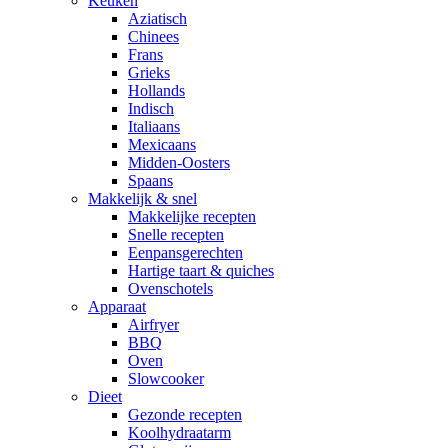
Keuken
Aziatisch
Chinees
Frans
Grieks
Hollands
Indisch
Italiaans
Mexicaans
Midden-Oosters
Spaans
Makkelijk & snel
Makkelijke recepten
Snelle recepten
Eenpansgerechten
Hartige taart & quiches
Ovenschotels
Apparaat
Airfryer
BBQ
Oven
Slowcooker
Dieet
Gezonde recepten
Koolhydraatarm