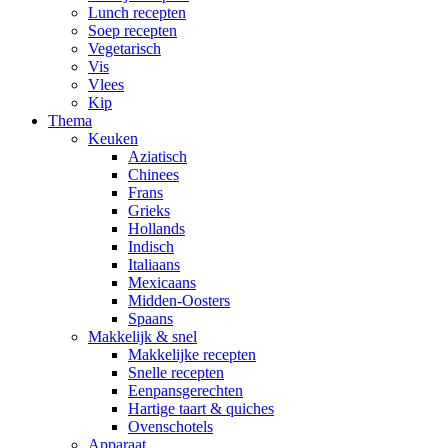
Lunch recepten
Soep recepten
Vegetarisch
Vis
Vlees
Kip
Thema
Keuken
Aziatisch
Chinees
Frans
Grieks
Hollands
Indisch
Italiaans
Mexicaans
Midden-Oosters
Spaans
Makkelijk & snel
Makkelijke recepten
Snelle recepten
Eenpansgerechten
Hartige taart & quiches
Ovenschotels
Apparaat