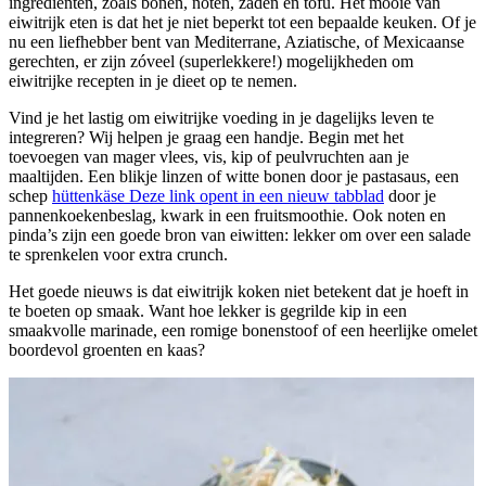
ingrediënten, zoals bonen, noten, zaden en tofu. Het mooie van
eiwitrijk eten is dat het je niet beperkt tot een bepaalde keuken. Of je
nu een liefhebber bent van Mediterrane, Aziatische, of Mexicaanse
gerechten, er zijn zóveel (superlekkere!) mogelijkheden om
eiwitrijke recepten in je dieet op te nemen.
Vind je het lastig om eiwitrijke voeding in je dagelijks leven te
integreren? Wij helpen je graag een handje. Begin met het
toevoegen van mager vlees, vis, kip of peulvruchten aan je
maaltijden. Een blikje linzen of witte bonen door je pastasaus, een
schep
hüttenkäse
Deze link opent in een nieuw tabblad
door je
pannenkoekenbeslag, kwark in een fruitsmoothie. Ook noten en
pinda’s zijn een goede bron van eiwitten: lekker om over een salade
te sprenkelen voor extra crunch.
Het goede nieuws is dat eiwitrijk koken niet betekent dat je hoeft in
te boeten op smaak. Want hoe lekker is gegrilde kip in een
smaakvolle marinade, een romige bonenstoof of een heerlijke omelet
boordevol groenten en kaas?