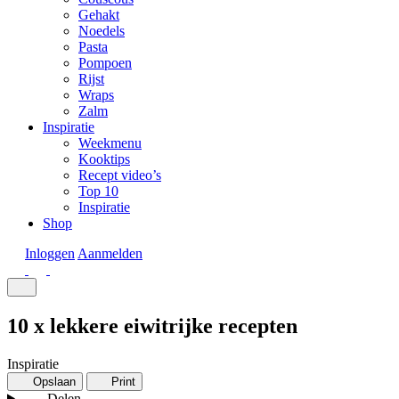
Gehakt
Noedels
Pasta
Pompoen
Rijst
Wraps
Zalm
Inspiratie
Weekmenu
Kooktips
Recept video’s
Top 10
Inspiratie
Shop
Inloggen
Aanmelden
10 x lekkere eiwitrijke recepten
Inspiratie
Opslaan
Print
Delen