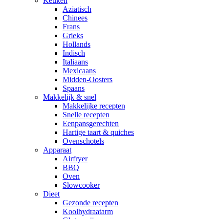
Keuken
Aziatisch
Chinees
Frans
Grieks
Hollands
Indisch
Italiaans
Mexicaans
Midden-Oosters
Spaans
Makkelijk & snel
Makkelijke recepten
Snelle recepten
Eenpansgerechten
Hartige taart & quiches
Ovenschotels
Apparaat
Airfryer
BBQ
Oven
Slowcooker
Dieet
Gezonde recepten
Koolhydraatarm