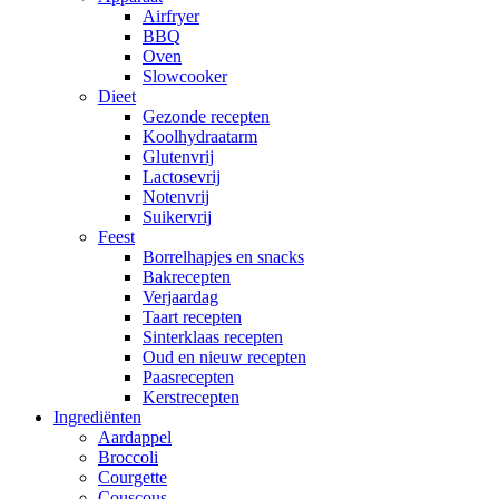
Airfryer
BBQ
Oven
Slowcooker
Dieet
Gezonde recepten
Koolhydraatarm
Glutenvrij
Lactosevrij
Notenvrij
Suikervrij
Feest
Borrelhapjes en snacks
Bakrecepten
Verjaardag
Taart recepten
Sinterklaas recepten
Oud en nieuw recepten
Paasrecepten
Kerstrecepten
Ingrediënten
Aardappel
Broccoli
Courgette
Couscous