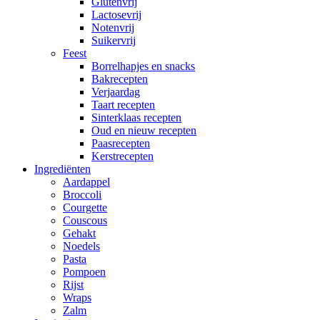
Glutenvrij
Lactosevrij
Notenvrij
Suikervrij
Feest
Borrelhapjes en snacks
Bakrecepten
Verjaardag
Taart recepten
Sinterklaas recepten
Oud en nieuw recepten
Paasrecepten
Kerstrecepten
Ingrediënten
Aardappel
Broccoli
Courgette
Couscous
Gehakt
Noedels
Pasta
Pompoen
Rijst
Wraps
Zalm