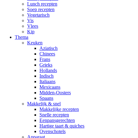
Lunch recepten
Soep recepten
Vegetarisch
Vis
Vlees
Kip
Thema
Keuken
Aziatisch
Chinees
Frans
Grieks
Hollands
Indisch
Italiaans
Mexicaans
Midden-Oosters
Spaans
Makkelijk & snel
Makkelijke recepten
Snelle recepten
Eenpansgerechten
Hartige taart & quiches
Ovenschotels
Apparaat