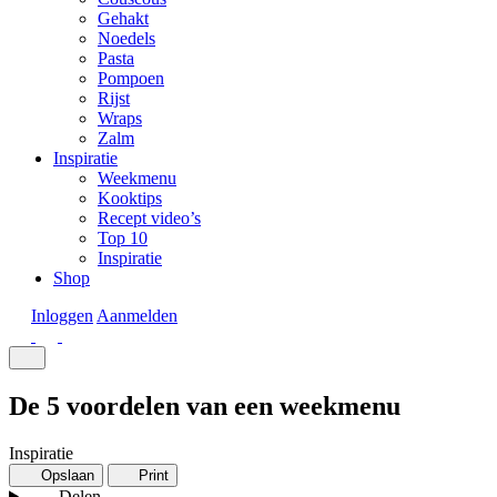
Gehakt
Noedels
Pasta
Pompoen
Rijst
Wraps
Zalm
Inspiratie
Weekmenu
Kooktips
Recept video’s
Top 10
Inspiratie
Shop
Inloggen
Aanmelden
De 5 voordelen van een weekmenu
Inspiratie
Opslaan
Print
Delen