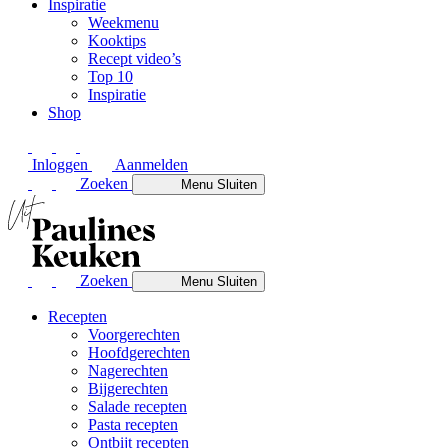
Inspiratie
Weekmenu
Kooktips
Recept video’s
Top 10
Inspiratie
Shop
Inloggen
Aanmelden
Zoeken
Menu
Sluiten
Zoeken
Menu
Sluiten
Recepten
Voorgerechten
Hoofdgerechten
Nagerechten
Bijgerechten
Salade recepten
Pasta recepten
Ontbijt recepten