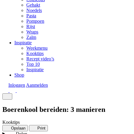
Gehakt
Noedels
Pasta
Pompoen
Rijst
Wraps
Zalm
Inspiratie
Weekmenu
Kooktips
Recept video’s
Top 10
Inspiratie
Shop
Inloggen
Aanmelden
Boerenkool bereiden: 3 manieren
Kooktips
Opslaan
Print
Delen