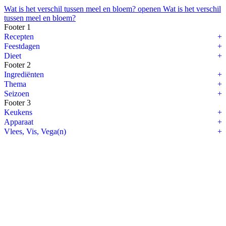
Wat is het verschil tussen meel en bloem? openen
Wat is het verschil
tussen meel en bloem?
Footer 1
Boerenkool bereiden: 3 manieren
Recepten
Feestdagen
Boerenkool bereiden
? Wij delen 3 fijne manieren om boerenkool te b
Dieet
Footer 2
Ingrediënten
Thema
Seizoen
Footer 3
1. Boerenkool koken
Keukens
De meest bekende methode om boerenkool te bereiden is
boerenkool
Apparaat
Vlees, Vis, Vega(n)
2. Boerenkool wokken
Disclaimer
Boerenkool wokken is een hele fijne manier om boerenkool te bereiden
Privacyverklaring
FAQ: veelgestelde vragen
3. Boerenkool uit de oven
Over ons
Samenwerken
Boerenkool uit de oven is superlekker. Het is de ideale basis voor een
Contact