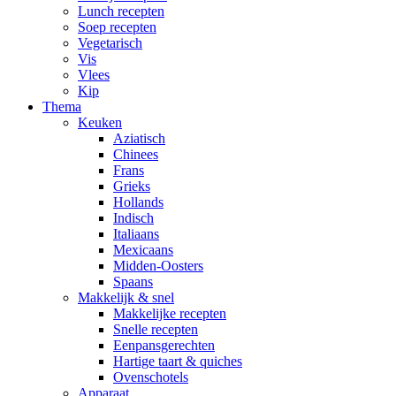
Lunch recepten
Soep recepten
Vegetarisch
Vis
Vlees
Kip
Thema
Keuken
Aziatisch
Chinees
Frans
Grieks
Hollands
Indisch
Italiaans
Mexicaans
Midden-Oosters
Spaans
Makkelijk & snel
Makkelijke recepten
Snelle recepten
Eenpansgerechten
Hartige taart & quiches
Ovenschotels
Apparaat