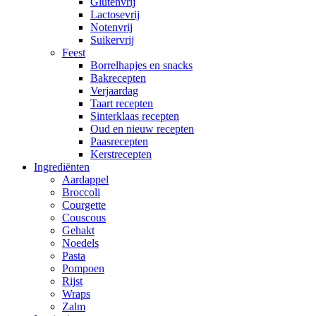
Glutenvrij
Lactosevrij
Notenvrij
Suikervrij
Feest
Borrelhapjes en snacks
Bakrecepten
Verjaardag
Taart recepten
Sinterklaas recepten
Oud en nieuw recepten
Paasrecepten
Kerstrecepten
Ingrediënten
Aardappel
Broccoli
Courgette
Couscous
Gehakt
Noedels
Pasta
Pompoen
Rijst
Wraps
Zalm