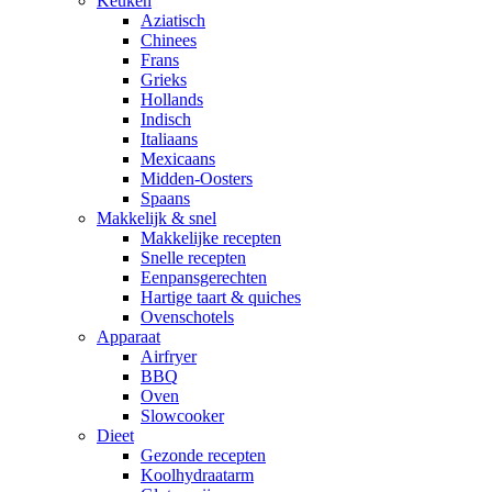
Keuken
Aziatisch
Chinees
Frans
Grieks
Hollands
Indisch
Italiaans
Mexicaans
Midden-Oosters
Spaans
Makkelijk & snel
Makkelijke recepten
Snelle recepten
Eenpansgerechten
Hartige taart & quiches
Ovenschotels
Apparaat
Airfryer
BBQ
Oven
Slowcooker
Dieet
Gezonde recepten
Koolhydraatarm