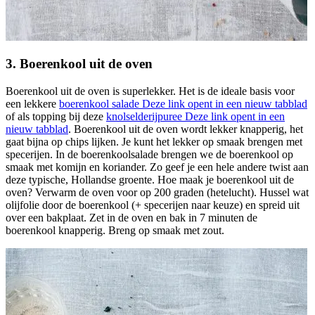
3. Boerenkool uit de oven
Boerenkool uit de oven is superlekker. Het is de ideale basis voor
een lekkere
boerenkool salade
Deze link opent in een nieuw tabblad
of als topping bij deze
knolselderijpuree
Deze link opent in een
nieuw tabblad
. Boerenkool uit de oven wordt lekker knapperig, het
gaat bijna op chips lijken. Je kunt het lekker op smaak brengen met
specerijen. In de boerenkoolsalade brengen we de boerenkool op
smaak met komijn en koriander. Zo geef je een hele andere twist aan
deze typische, Hollandse groente. Hoe maak je boerenkool uit de
oven? Verwarm de oven voor op 200 graden (hetelucht). Hussel wat
olijfolie door de boerenkool (+ specerijen naar keuze) en spreid uit
over een bakplaat. Zet in de oven en bak in 7 minuten de
boerenkool knapperig. Breng op smaak met zout.