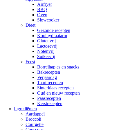
Airfryer
BBQ
Oven
Slowcooker
Dieet
Gezonde recepten
Koolhydraatarm
Glutenvrij
Lactosevrij
Notenvrij
Suikervrij
Feest
Borrelhapjes en snacks
Bakrecepten
Verjaardag
Taart recepten
Sinterklaas recepten
Oud en nieuw recepten
Paasrecepten
Kerstrecepten
Ingrediënten
Aardappel
Broccoli
Courgette
Couscous