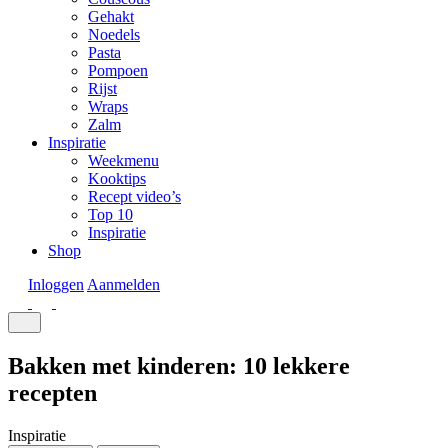
Gehakt
Noedels
Pasta
Pompoen
Rijst
Wraps
Zalm
Inspiratie
Weekmenu
Kooktips
Recept video’s
Top 10
Inspiratie
Shop
Inloggen
Aanmelden
Bakken met kinderen: 10 lekkere
recepten
Inspiratie