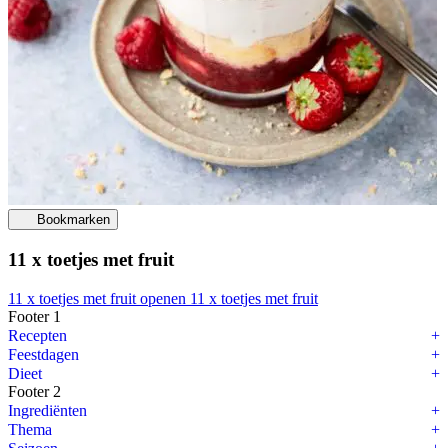
Bookmarken
11 x toetjes met fruit
11 x toetjes met fruit openen
11 x toetjes met fruit
Footer 1
Bakken met kinderen: 10 lekkere recepten
Recepten
Feestdagen
Koekjes versieren, broodjes bakken, lekkere cupcakes maken en mee
Dieet
Footer 2
1. Makkelijke chocoladetruffels
Ingrediënten
Thema
Klik hier
voor het recept.