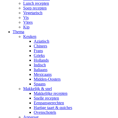
Lunch recepten
Soep recepten
Vegetarisch
Vis
Vlees
Kip
Thema
Keuken
Aziatisch
Chinees
Frans
Grieks
Hollands
Indisch
Italiaans
Mexicaans
Midden-Oosters
Spaans
Makkelijk & snel
Makkelijke recepten
Snelle recepten
Eenpansgerechten
Hartige taart & quiches
Ovenschotels
Apparaat