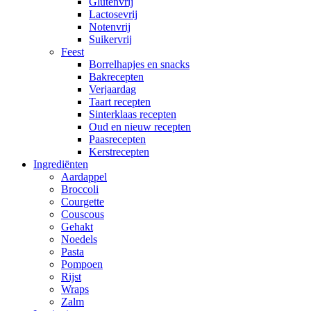
Glutenvrij
Lactosevrij
Notenvrij
Suikervrij
Feest
Borrelhapjes en snacks
Bakrecepten
Verjaardag
Taart recepten
Sinterklaas recepten
Oud en nieuw recepten
Paasrecepten
Kerstrecepten
Ingrediënten
Aardappel
Broccoli
Courgette
Couscous
Gehakt
Noedels
Pasta
Pompoen
Rijst
Wraps
Zalm