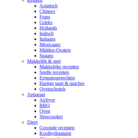
Keuken
Aziatisch
Chinees
Frans
Grieks
Hollands
Indisch
Italiaans
Mexicaans
Midden-Oosters
Spaans
Makkelijk & snel
Makkelijke recepten
Snelle recepten
Eenpansgerechten
Hartige taart & quiches
Ovenschotels
Apparaat
Airfryer
BBQ
Oven
Slowcooker
Dieet
Gezonde recepten
Koolhydraatarm