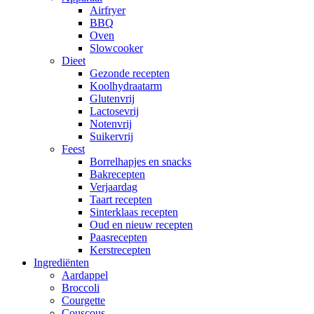
Airfryer
BBQ
Oven
Slowcooker
Dieet
Gezonde recepten
Koolhydraatarm
Glutenvrij
Lactosevrij
Notenvrij
Suikervrij
Feest
Borrelhapjes en snacks
Bakrecepten
Verjaardag
Taart recepten
Sinterklaas recepten
Oud en nieuw recepten
Paasrecepten
Kerstrecepten
Ingrediënten
Aardappel
Broccoli
Courgette
Couscous