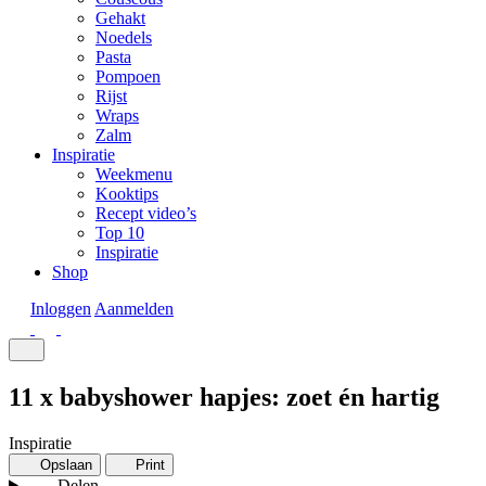
Gehakt
Noedels
Pasta
Pompoen
Rijst
Wraps
Zalm
Inspiratie
Weekmenu
Kooktips
Recept video’s
Top 10
Inspiratie
Shop
Inloggen
Aanmelden
11 x babyshower hapjes: zoet én hartig
Inspiratie
Opslaan
Print
Delen