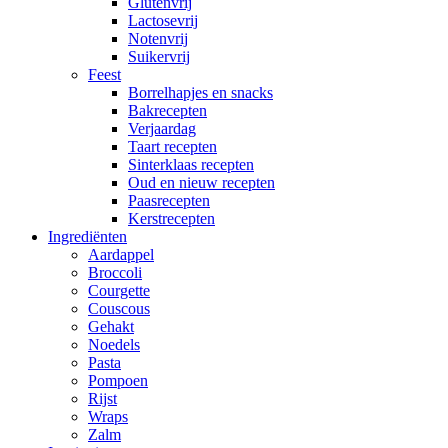
Glutenvrij
Lactosevrij
Notenvrij
Suikervrij
Feest
Borrelhapjes en snacks
Bakrecepten
Verjaardag
Taart recepten
Sinterklaas recepten
Oud en nieuw recepten
Paasrecepten
Kerstrecepten
Ingrediënten
Aardappel
Broccoli
Courgette
Couscous
Gehakt
Noedels
Pasta
Pompoen
Rijst
Wraps
Zalm