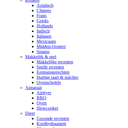
Keuken
Aziatisch
Chinees
Frans
Grieks
Hollands
Indisch
Italiaans
Mexicaans
Midden-Oosters
Spaans
Makkelijk & snel
Makkelijke recepten
Snelle recepten
Eenpansgerechten
Hartige taart & quiches
Ovenschotels
Apparaat
Airfryer
BBQ
Oven
Slowcooker
Dieet
Gezonde recepten
Koolhydraatarm