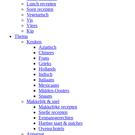
Lunch recepten
Soep recepten
Vegetarisch
Vis
Vlees
Kip
Thema
Keuken
Aziatisch
Chinees
Frans
Grieks
Hollands
Indisch
Italiaans
Mexicaans
Midden-Oosters
Spaans
Makkelijk & snel
Makkelijke recepten
Snelle recepten
Eenpansgerechten
Hartige taart & quiches
Ovenschotels
Apparaat