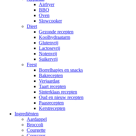
Airfryer
BBQ
Oven
Slowcooker
Dieet
Gezonde recepten
Koolhydraatarm
Glutenvrij
Lactosevrij
Notenvrij
Suikervrij
Feest
Borrelhapjes en snacks
Bakrecepten
Verjaardag
Taart recepten
Sinterklaas recepten
Oud en nieuw recepten
Paasrecepten
Kerstrecepten
Ingrediënten
Aardappel
Broccoli
Courgette
Couscous