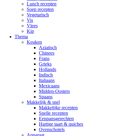
Lunch recepten
Soep recepten
Vegetarisch
Vis
Vlees
Kip
Thema
Keuken
Aziatisch
Chinees
Frans
Grieks
Hollands
Indisch
Italiaans
Mexicaans
Midden-Oosters
Spaans
Makkelijk & snel
Makkelijke recepten
Snelle recepten
Eenpansgerechten
Hartige taart & quiches
Ovenschotels
Apparaat