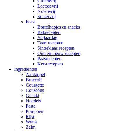
Glutenvrij
Lactosevrij
Notenvrij
Suikervrij
Feest
Borrelhapjes en snacks
Bakrecepten
Verjaardag
Taart recepten
Sinterklaas recepten
Oud en nieuw recepten
Paasrecepten
Kerstrecepten
Ingrediënten
Aardappel
Broccoli
Courgette
Couscous
Gehakt
Noedels
Pasta
Pompoen
Rijst
Wraps
Zalm