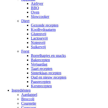
Airfryer
BBQ
Oven
Slowcooker
Dieet
Gezonde recepten
Koolhydraatarm
Glutenvrij
Lactosevrij
Notenvrij
Suikervrij
Feest
Borrelhapjes en snacks
Bakrecepten
Verjaardag
Taart recepten
Sinterklaas recepten
Oud en nieuw recepten
Paasrecepten
Kerstrecepten
Ingrediënten
Aardappel
Broccoli
Courgette
Couscous