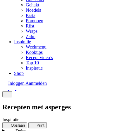
Gehakt
Noedels
Pasta
Pompoen
Rijst
Wraps
Zalm
Inspiratie
Weekmenu
Kooktips
Recept video’s
Top 10
Inspiratie
Shop
Inloggen
Aanmelden
Recepten met asperges
Inspiratie
Opslaan
Print
Delen