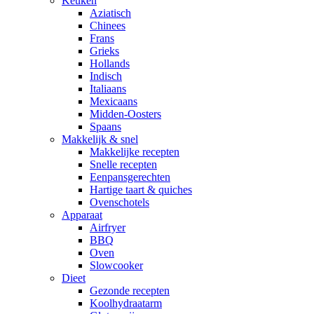
Keuken
Aziatisch
Chinees
Frans
Grieks
Hollands
Indisch
Italiaans
Mexicaans
Midden-Oosters
Spaans
Makkelijk & snel
Makkelijke recepten
Snelle recepten
Eenpansgerechten
Hartige taart & quiches
Ovenschotels
Apparaat
Airfryer
BBQ
Oven
Slowcooker
Dieet
Gezonde recepten
Koolhydraatarm