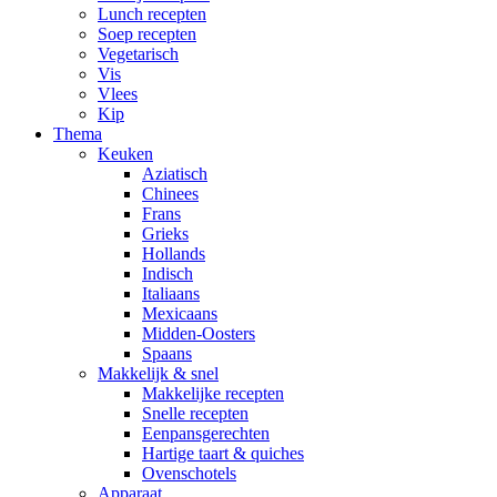
Lunch recepten
Soep recepten
Vegetarisch
Vis
Vlees
Kip
Thema
Keuken
Aziatisch
Chinees
Frans
Grieks
Hollands
Indisch
Italiaans
Mexicaans
Midden-Oosters
Spaans
Makkelijk & snel
Makkelijke recepten
Snelle recepten
Eenpansgerechten
Hartige taart & quiches
Ovenschotels
Apparaat