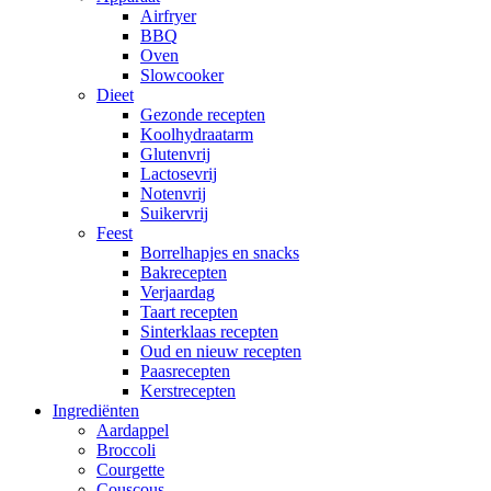
Airfryer
BBQ
Oven
Slowcooker
Dieet
Gezonde recepten
Koolhydraatarm
Glutenvrij
Lactosevrij
Notenvrij
Suikervrij
Feest
Borrelhapjes en snacks
Bakrecepten
Verjaardag
Taart recepten
Sinterklaas recepten
Oud en nieuw recepten
Paasrecepten
Kerstrecepten
Ingrediënten
Aardappel
Broccoli
Courgette
Couscous