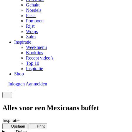
Gehakt
Noedels
Pasta
Pompoen
Rijst
Wraps
Zalm
Inspiratie
Weekmenu
Kooktips
Recept video’s
Top 10
Inspiratie
Shop
Inloggen
Aanmelden
Alles voor een Mexicaans buffet
Inspiratie
Opslaan
Print
Delen