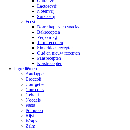
Glutenvrij
Lactosevrij
Notenvrij
Suikervrij
Feest
Borrelhapjes en snacks
Bakrecepten
Verjaardag
Taart recepten
Sinterklaas recepten
Oud en nieuw recepten
Paasrecepten
Kerstrecepten
Ingrediënten
Aardappel
Broccoli
Courgette
Couscous
Gehakt
Noedels
Pasta
Pompoen
Rijst
Wraps
Zalm