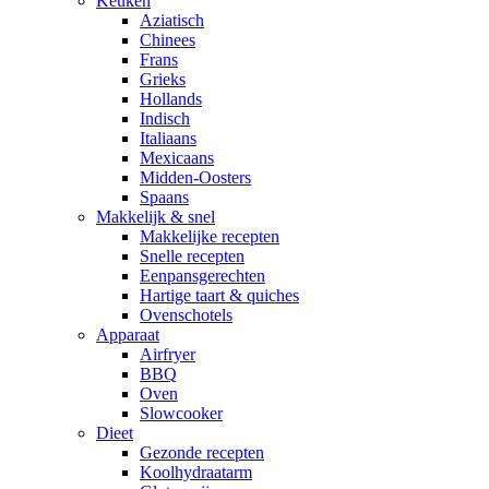
Keuken
Aziatisch
Chinees
Frans
Grieks
Hollands
Indisch
Italiaans
Mexicaans
Midden-Oosters
Spaans
Makkelijk & snel
Makkelijke recepten
Snelle recepten
Eenpansgerechten
Hartige taart & quiches
Ovenschotels
Apparaat
Airfryer
BBQ
Oven
Slowcooker
Dieet
Gezonde recepten
Koolhydraatarm