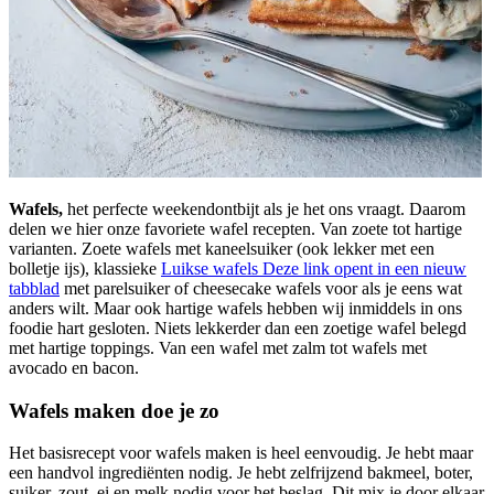
Wafels,
het perfecte weekendontbijt als je het ons vraagt. Daarom
delen we hier onze favoriete wafel recepten. Van zoete tot hartige
varianten. Zoete wafels met kaneelsuiker (ook lekker met een
bolletje ijs), klassieke
Luikse wafels
Deze link opent in een nieuw
tabblad
met parelsuiker of cheesecake wafels voor als je eens wat
anders wilt. Maar ook hartige wafels hebben wij inmiddels in ons
foodie hart gesloten. Niets lekkerder dan een zoetige wafel belegd
met hartige toppings. Van een wafel met zalm tot wafels met
avocado en bacon.
Wafels maken doe je zo
Het basisrecept voor wafels maken is heel eenvoudig. Je hebt maar
een handvol ingrediënten nodig. Je hebt zelfrijzend bakmeel, boter,
suiker, zout, ei en melk nodig voor het beslag. Dit mix je door elkaar