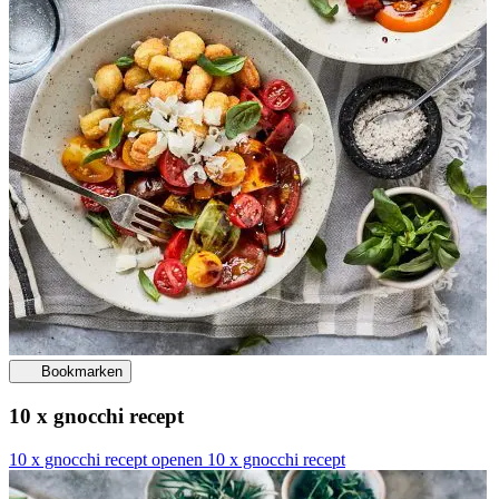
Bookmarken
10 x gnocchi recept
10 x gnocchi recept openen
10 x gnocchi recept