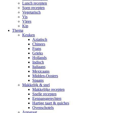
Lunch recepten
Soep recepten
Vegetarisch
Vis
Vlees
Kip
Thema
Keuken
Aziatisch
Chinees
Frans
Grieks
Hollands
Indisch
Italiaans
Mexicaans
Midden-Oosters
Spaans
Makkelijk & snel
Makkelijke recepten
Snelle recepten
Eenpansgerechten
Hartige taart & quiches
Ovenschotels
Apparaat