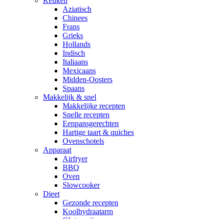
Keuken
Aziatisch
Chinees
Frans
Grieks
Hollands
Indisch
Italiaans
Mexicaans
Midden-Oosters
Spaans
Makkelijk & snel
Makkelijke recepten
Snelle recepten
Eenpansgerechten
Hartige taart & quiches
Ovenschotels
Apparaat
Airfryer
BBQ
Oven
Slowcooker
Dieet
Gezonde recepten
Koolhydraatarm