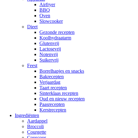
Airfryer
BBQ
Oven
Slowcooker
Dieet
Gezonde recepten
Koolhydraatarm
Glutenvrij
Lactosevrij
Notenvrij
Suikervrij
Feest
Borrelhapjes en snacks
Bakrecepten
Verjaardag
Taart recepten
Sinterklaas recepten
Oud en nieuw recepten
Paasrecepten
Kerstrecepten
Ingrediënten
Aardappel
Broccoli
Courgette
Couscous