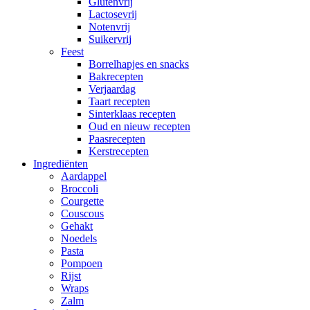
Glutenvrij
Lactosevrij
Notenvrij
Suikervrij
Feest
Borrelhapjes en snacks
Bakrecepten
Verjaardag
Taart recepten
Sinterklaas recepten
Oud en nieuw recepten
Paasrecepten
Kerstrecepten
Ingrediënten
Aardappel
Broccoli
Courgette
Couscous
Gehakt
Noedels
Pasta
Pompoen
Rijst
Wraps
Zalm