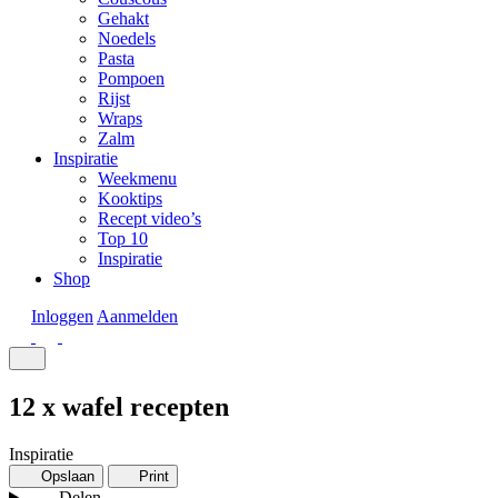
Gehakt
Noedels
Pasta
Pompoen
Rijst
Wraps
Zalm
Inspiratie
Weekmenu
Kooktips
Recept video’s
Top 10
Inspiratie
Shop
Inloggen
Aanmelden
12 x wafel recepten
Inspiratie
Opslaan
Print
Delen