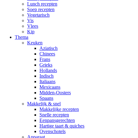
Lunch recepten
Soep recepten
Vegetarisch
Vis
Vlees
Kip
Thema
Keuken
Aziatisch
Chinees
Frans
Grieks
Hollands
Indisch
Italiaans
Mexicaans
Midden-Oosters
Spaans
Makkelijk & snel
Makkelijke recepten
Snelle recepten
Eenpansgerechten
Hartige taart & quiches
Ovenschotels
Apparaat