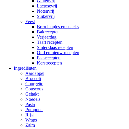
Glutenvrij
Lactosevrij
Notenvrij
Suikervrij
Feest
Borrelhapjes en snacks
Bakrecepten
Verjaardag
Taart recepten
Sinterklaas recepten
Oud en nieuw recepten
Paasrecepten
Kerstrecepten
Ingrediënten
Aardappel
Broccoli
Courgette
Couscous
Gehakt
Noedels
Pasta
Pompoen
Rijst
Wraps
Zalm