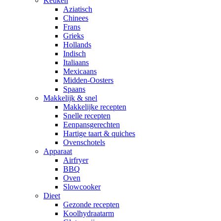
Keuken
Aziatisch
Chinees
Frans
Grieks
Hollands
Indisch
Italiaans
Mexicaans
Midden-Oosters
Spaans
Makkelijk & snel
Makkelijke recepten
Snelle recepten
Eenpansgerechten
Hartige taart & quiches
Ovenschotels
Apparaat
Airfryer
BBQ
Oven
Slowcooker
Dieet
Gezonde recepten
Koolhydraatarm