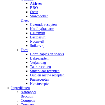
Airfryer
BBQ
Oven
Slowcooker
Dieet
Gezonde recepten
Koolhydraatarm
Glutenvrij
Lactosevrij
Notenvrij
Suikervrij
Feest
Borrelhapjes en snacks
Bakrecepten
Verjaardag
Taart recepten
Sinterklaas recepten
Oud en nieuw recepten
Paasrecepten
Kerstrecepten
Ingrediënten
Aardappel
Broccoli
Courgette
Couscous