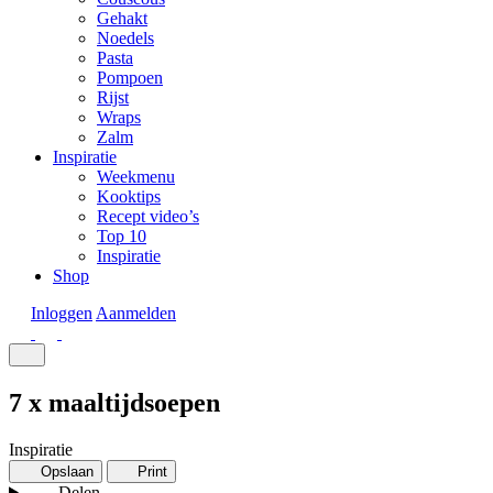
Gehakt
Noedels
Pasta
Pompoen
Rijst
Wraps
Zalm
Inspiratie
Weekmenu
Kooktips
Recept video’s
Top 10
Inspiratie
Shop
Inloggen
Aanmelden
7 x maaltijdsoepen
Inspiratie
Opslaan
Print
Delen