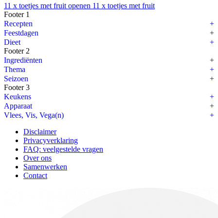
11 x toetjes met fruit openen
11 x toetjes met fruit
Footer 1
7 x maaltijdsoepen
Recepten
Feestdagen
Maaltijdsoepen, wij houden er van. Een heerlijk, rijkgevulde soep die 
Dieet
Footer 2
1. Vegetarische soep met orzo
Ingrediënten
Thema
2. Ribollita met brood
Seizoen
Footer 3
3. Rijstsoep met kip
Keukens
4. Harira (Marokkaanse soep)
Apparaat
Vlees, Vis, Vega(n)
5. Aardappelsoep met zalm
Disclaimer
6. Noedelsoep
Privacyverklaring
FAQ: veelgestelde vragen
7. Minestrone met pasta
Over ons
Samenwerken
Contact