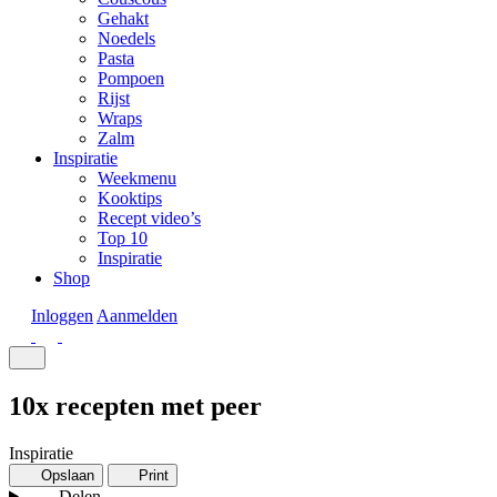
Gehakt
Noedels
Pasta
Pompoen
Rijst
Wraps
Zalm
Inspiratie
Weekmenu
Kooktips
Recept video’s
Top 10
Inspiratie
Shop
Inloggen
Aanmelden
10x recepten met peer
Inspiratie
Opslaan
Print
Delen