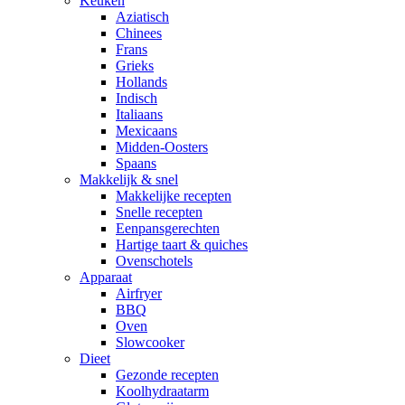
Keuken
Aziatisch
Chinees
Frans
Grieks
Hollands
Indisch
Italiaans
Mexicaans
Midden-Oosters
Spaans
Makkelijk & snel
Makkelijke recepten
Snelle recepten
Eenpansgerechten
Hartige taart & quiches
Ovenschotels
Apparaat
Airfryer
BBQ
Oven
Slowcooker
Dieet
Gezonde recepten
Koolhydraatarm