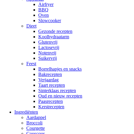
Airfryer
BBQ
Oven
Slowcooker
Dieet
Gezonde recepten
Koolhydraatarm
Glutenvrij
Lactosevrij
Notenvrij
Suikervrij
Feest
Borrelhapjes en snacks
Bakrecepten
Verjaardag
Taart recepten
Sinterklaas recepten
Oud en nieuw recepten
Paasrecepten
Kerstrecepten
Ingrediënten
Aardappel
Broccoli
Courgette
Couscous