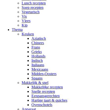
Lunch recepten
Soep recepten
Vegetarisch
Vis
Vlees
Kip
Thema
Keuken
Aziatisch
Chinees
Frans
Grieks
Hollands
Indisch
Italiaans
Mexicaans
Midden-Oosters
Spaans
Makkelijk & snel
Makkelijke recepten
Snelle recepten
Eenpansgerechten
Hartige taart & quiches
Ovenschotels
Apparaat