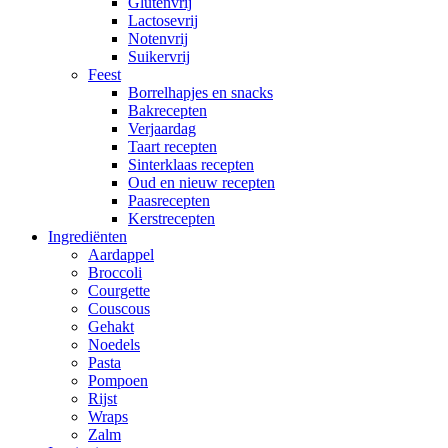
Glutenvrij
Lactosevrij
Notenvrij
Suikervrij
Feest
Borrelhapjes en snacks
Bakrecepten
Verjaardag
Taart recepten
Sinterklaas recepten
Oud en nieuw recepten
Paasrecepten
Kerstrecepten
Ingrediënten
Aardappel
Broccoli
Courgette
Couscous
Gehakt
Noedels
Pasta
Pompoen
Rijst
Wraps
Zalm