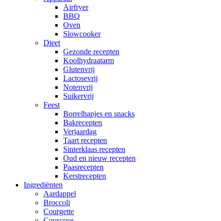
Airfryer
BBQ
Oven
Slowcooker
Dieet
Gezonde recepten
Koolhydraatarm
Glutenvrij
Lactosevrij
Notenvrij
Suikervrij
Feest
Borrelhapjes en snacks
Bakrecepten
Verjaardag
Taart recepten
Sinterklaas recepten
Oud en nieuw recepten
Paasrecepten
Kerstrecepten
Ingrediënten
Aardappel
Broccoli
Courgette
Couscous