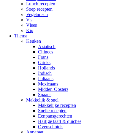
Lunch recepten
Soep recepten
Vegetarisch
Vis
Vlees
Kip
Thema
Keuken
Aziatisch
Chinees
Frans
Grieks
Hollands
Indisch
Italiaans
Mexicaans
Midden-Oosters
Spaans
Makkelijk & snel
Makkelijke recepten
Snelle recepten
Eenpansgerechten
Hartige taart & quiches
Ovenschotels
Apparaat