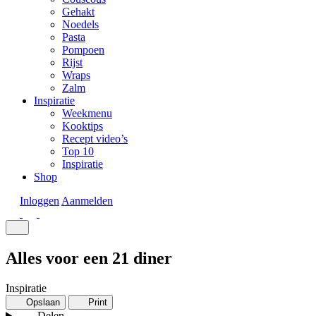
Gehakt
Noedels
Pasta
Pompoen
Rijst
Wraps
Zalm
Inspiratie
Weekmenu
Kooktips
Recept video’s
Top 10
Inspiratie
Shop
Inloggen
Aanmelden
Alles voor een 21 diner
Inspiratie
Opslaan
Print
Delen