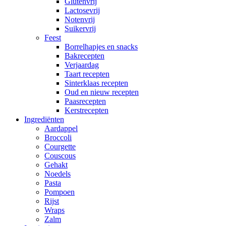
Glutenvrij
Lactosevrij
Notenvrij
Suikervrij
Feest
Borrelhapjes en snacks
Bakrecepten
Verjaardag
Taart recepten
Sinterklaas recepten
Oud en nieuw recepten
Paasrecepten
Kerstrecepten
Ingrediënten
Aardappel
Broccoli
Courgette
Couscous
Gehakt
Noedels
Pasta
Pompoen
Rijst
Wraps
Zalm