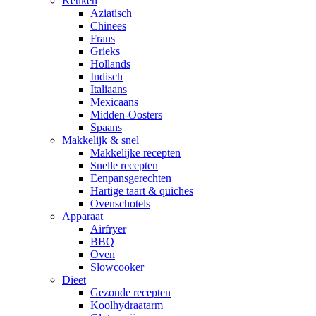
Keuken
Aziatisch
Chinees
Frans
Grieks
Hollands
Indisch
Italiaans
Mexicaans
Midden-Oosters
Spaans
Makkelijk & snel
Makkelijke recepten
Snelle recepten
Eenpansgerechten
Hartige taart & quiches
Ovenschotels
Apparaat
Airfryer
BBQ
Oven
Slowcooker
Dieet
Gezonde recepten
Koolhydraatarm